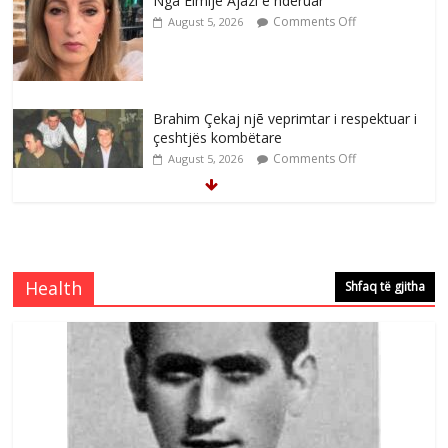
Nga Elmije Ajazi e nderuar
Comments Off
August 5, 2026
Brahim Çekaj njē veprimtar i respektuar i
çeshtjës kombëtare
Comments Off
August 5, 2026
Çlirimtari Mentor Mushkolaj nderohet
me mirenjohje nga Xhevdet Qeriqi Dega
e invalidëve në Fushë Kosovë
Health
Shfaq të gjitha
Comments Off
August 4, 2026
Çlirimtari Agron Gërvalla me takime pune
në atdhe të shoqerisë Levizja
Comments Off
August 3, 2026