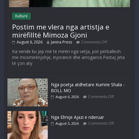
Kulturë
Postim me vlera nga artistja e
mirëfilltë Mimoza Gjoni
August 6, 2026
Janina Press
Comments Off
Ka vende ku jep më të mirën nga vetja, por përballesh
me mosmirënjohje, injorancë dhe arrogancë.Pastaj jeta
të çon aty
Nga poetja atdhetare Kumrie Shala -
BOLL MO
Comments Off
August 6, 2026
Nga Elmije Ajazi e nderuar
Comments Off
August 5, 2026