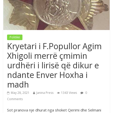
Politikë
Kryetari i F.Popullor Agim
Xhigoli merrë çmimin
urdhëri i lirisë që dikur e
ndante Enver Hoxha i
madh
May 28, 2021
Janina Press
1343 Views
0
Comments
Sot pranova nje dhurat nga shoket Qerimi dhe Selmani