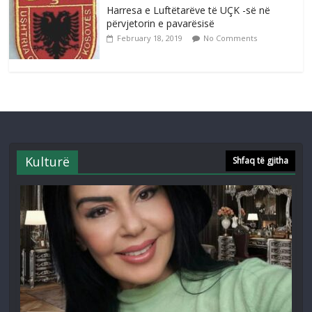
Harresa e Luftëtarëve të UÇK -së në
përvjetorin e pavarësisë
February 18, 2019
No Comments
Kulturë
Shfaq të gjitha