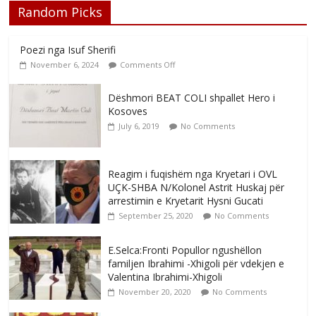
Random Picks
Poezi nga Isuf Sherifi
November 6, 2024
Comments Off
Dëshmori BEAT COLI shpallet Hero i
Kosoves
July 6, 2019
No Comments
Reagim i fuqishëm nga Kryetari i OVL
UÇK-SHBA N/Kolonel Astrit Huskaj për
arrestimin e Kryetarit Hysni Gucati
September 25, 2020
No Comments
E.Selca:Fronti Popullor ngushëllon
familjen Ibrahimi -Xhigoli për vdekjen e
Valentina Ibrahimi-Xhigoli
November 20, 2020
No Comments