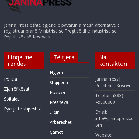
Janina Press është agjenci e pavarur lajmesh alternative e
regjistruar pranë Ministrisë së Tregtisë dhe Industrisë së
Republikës së Kosovës.
Linqe me
Të tjera
Na
rëndësi
kontaktoni
Ngjyra
Policia
JaninaPress|
Shqipëria
Prishtinë| Kosovë
Zjarrëfikësat
Kosova
Telefon: (383)
Spitalet
45000000
Presheva
Pyetje të shpeshta
Email:
Ulqini
info@janinapress.c
Arbëreshët
om
Çamët
Website: