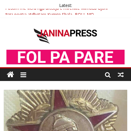
Latest:
Postim me vlera nga artistja e mirëfilltë Mimoza Gjoni
Nga poetja atdhetare Kumrie Shala -BOLL MO
Nga Elmije Ajazi e nderuar
Brahim Çekaj njē veprimtar i respektuar i çeshtjës kombëtare
Çlirimtari Mentor Mushkolaj nderohet me mirenjohje nga
Xhevdet Qeriqi Dega e invalidëve në Fushë Kosovë