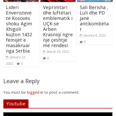
Lideri
Veprimtari
Sali Berisha ,
Enveristeve
dhe luftëtari
Luli dhe PD
të Kosovës
emblematik i
janë
shoku Agim
UÇK-së
antikombëta
Xhigoli
Arben
r
kujton 1432
Krasniqi ngre
January 8, 2022
fëmijët e
një çeshtje
0
masakruar
më rëndesi
nga Serbia
March 30, 2022
January 22,
0
2022
0
Leave a Reply
You must be
logged in
to post a comment.
Youtube