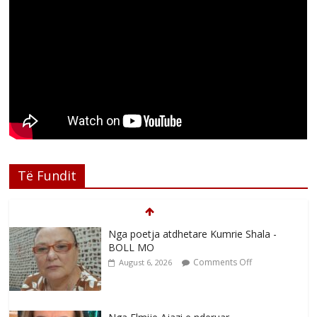
Të Fundit
Nga poetja atdhetare Kumrie Shala -
BOLL MO
Comments Off
August 6, 2026