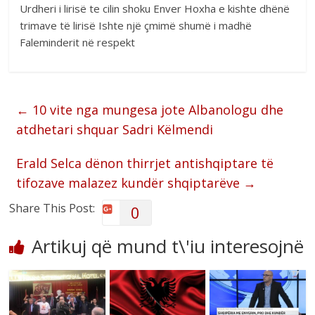
Urdheri i lirisë te cilin shoku Enver Hoxha e kishte dhënë
trimave të lirisë Ishte një çmimë shumë i madhë
Faleminderit në respekt
←
10 vite nga mungesa jote Albanologu dhe
atdhetari shquar Sadri Këlmendi
Erald Selca dënon thirrjet antishqiptare të
tifozave malazez kundër shqiptarëve
→
Share This Post:
0
Artikuj që mund t\'iu interesojnë