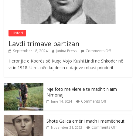
Postim me vlera nga artistja e mirëfilltë
Mimoza Gjoni
Comments Off
August 6, 2026
Histori
Lavdi trimave partizan
September 18, 2024
Janina Press
Comments Off
Heronjtë e Kodrës së Kuqe Vojo Kushi.Lindi në Shkodër në
vitin 1918. U rrit nën kujdesin e dajove mbasi prindërit
Një foto me vlerë e të madhit Naim
Nimonaj
Comments Off
June 14, 2024
Shote Galica emër i madh i mëmëdheut
Comments Off
November 21, 2022