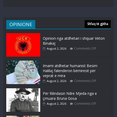
OPINIONE
Shfaq të gjitha
Opinion nga atdhetari i shquar Veton
Binakaj
Comments Off
August 2, 2026
Imami atdhetar humanist Besim
Halilaj falenderon bëmiresit për
veprat e mira
Comments Off
August 2, 2026
Për Rilindasin Ndre Mjeda nga e
çmuara Bruna Gosa
Comments Off
August 2, 2026