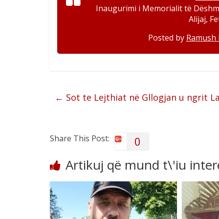
Inaugurimi i Memorialit të Dëshm
Alijaj, 
Posted by
Ramush 
←
Sot te Lejthiat në Gllogjan u ngrit
Share This Post:
0
Artikuj që mund t\'iu inte