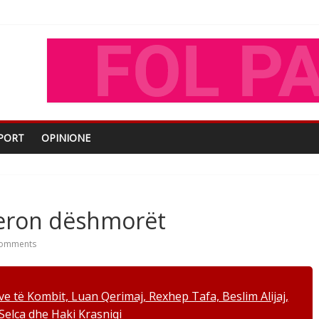
oza Gjoni
O
shtjës kombëtare
PORT
OPINIONE
eron dëshmorët
omments
e të Kombit, Luan Qerimaj, Rexhep Tafa, Beslim Alijaj,
Selca dhe Haki Krasniqi