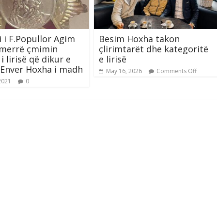
i i F.Popullor Agim
Besim Hoxha takon
 merrë çmimin
çlirimtarët dhe kategoritë
i lirisë që dikur e
e lirisë
 Enver Hoxha i madh
May 16, 2026
Comments Off
2021
0