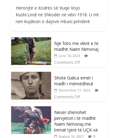
Heronjtë e Kodrës së Kuqe Vojo
Kushi.Lindi në Shkodër në vitin 1918. U rrit
nën kujdesin e dajove mbasi prindërit
Një foto me vlerë e të
madhit Naim Nimonaj
June 14, 2024
Comments Off
Shote Galica emër i
madh i mëmëdheut
November 21, 2022
Comments Off
Nesër shënohet
përvjetori i të madhit
Naim Nimonaj me
trimat tjerë të UÇK-së
0
August 10, 2021