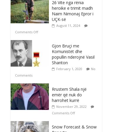
26 Vite nga rënia
heroike e trimit madh
Naim Nimonaj Epror i
UÇK-së
August 11, 2024
Comments Off
Gjon Bruçi me
Komunistët dhe
popullin nderojnë Vasil
Shanton
February 1, 2020
No
Comments
Rrustem Shala një
emër që nuk do
harrohet kurrë
November 29, 2022
Comments Off
Snow Forecast & Snow