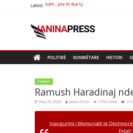
Latest:
Postim me vlera nga artistja e mirëfilltë Mim
Nga poetja atdhetare Kumrie Shala -BOLL M
Nga Elmije Ajazi e nderuar
Brahim Çekaj njē veprimtar i respektuar i çe
POLITIKË
KOMBËTARE
HISTORI
S
Politikë
Ramush Haradinaj nd
May 26, 2020
Janina Press
1558 Views
0 C
Inaugurimi i Memorialit të Dëshmorëv
Fetah 