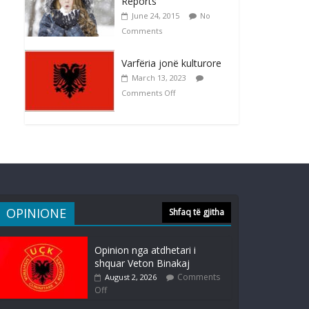
Reports
June 24, 2015
No
Comments
Varfëria jonë kulturore
March 13, 2023
Comments Off
OPINIONE
Shfaq të gjitha
Opinion nga atdhetari i
shquar Veton Binakaj
Comments
August 2, 2026
Off