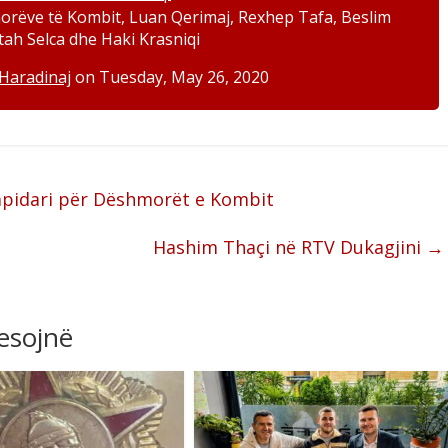
orëve të Kombit, Luan Qerimaj, Rexhep Tafa, Beslim
Fetah Selca dhe Haki Krasniqi
Haradinaj
on Tuesday, May 26, 2020
 Lapidari për Dëshmorët e Kombit
Hashim Thaçi në RTV Dukagjini
→
resojnë