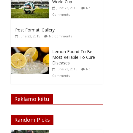
World Cup
June 23, 2015
No
Comments
Post Format: Gallery
June 23, 2015
No Comments
Lemon Found To Be
Most Reliable To Cure
Diseases
June 23, 2015
No
Comments
Reklamo këtu
Random Picks