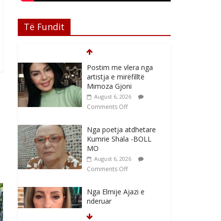
Të Fundit
Postim me vlera nga
artistja e mirëfilltë
Mimoza Gjoni
August 6, 2026
Comments Off
Nga poetja atdhetare
Kumrie Shala -BOLL
MO
August 6, 2026
Comments Off
Nga Elmije Ajazi e
nderuar
August 5, 2026