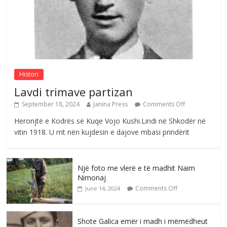
Postim me vlera nga artistja e mirëfilltë
Mimoza Gjoni
Comments Off
August 6, 2026
Histori
Lavdi trimave partizan
September 18, 2024
Janina Press
Comments Off
Heronjtë e Kodrës së Kuqe Vojo Kushi.Lindi në Shkodër në
vitin 1918. U rrit nën kujdesin e dajove mbasi prindërit
Një foto me vlerë e të madhit Naim
Nimonaj
Comments Off
June 14, 2024
Shote Galica emër i madh i mëmëdheut