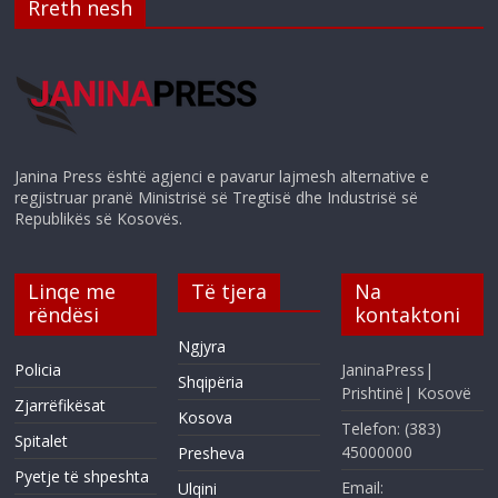
Rreth nesh
Janina Press është agjenci e pavarur lajmesh alternative e
regjistruar pranë Ministrisë së Tregtisë dhe Industrisë së
Republikës së Kosovës.
Linqe me
Të tjera
Na
rëndësi
kontaktoni
Ngjyra
Policia
JaninaPress|
Shqipëria
Prishtinë| Kosovë
Zjarrëfikësat
Kosova
Telefon: (383)
Spitalet
45000000
Presheva
Pyetje të shpeshta
Email:
Ulqini