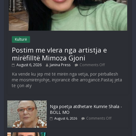
Kulturë
Postim me vlera nga artistja e
mirëfilltë Mimoza Gjoni
August 6, 2026
Janina Press
Comments Off
Ka vende ku jep më të mirën nga vetja, por përballesh
me mosmirënjohje, injorancë dhe arrogancë.Pastaj jeta
të çon aty
Nga poetja atdhetare Kumrie Shala -
BOLL MO
Comments Off
August 6, 2026