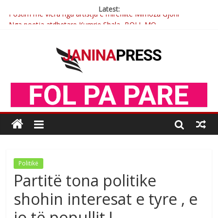
Latest:
Postim me vlera nga artistja e mirëfilltë Mimoza Gjoni
Nga poetja atdhetare Kumrie Shala -BOLL MO
Nga Elmije Ajazi e nderuar
Brahim Çekaj njē veprimtar i respektuar i çeshtjës kombëtare
Çlirimtari Mentor Mushkolaj nderohet me mirenjohje nga
Xhevdet Qeriqi Dega e invalidëve në Fushë Kosovë
Politikë
Partitë tona politike
shohin interesat e tyre , e
jo të popullit !