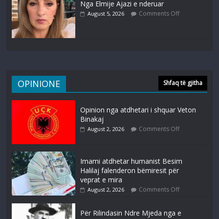
Nga Elmije Ajazi e nderuar
Comments Off
August 5, 2026
OPINIONE
Shfaq të gjitha
Opinion nga atdhetari i shquar Veton
Binakaj
Comments Off
August 2, 2026
Imami atdhetar humanist Besim
Halilaj falenderon bëmiresit për
veprat e mira
Comments Off
August 2, 2026
Për Rilindasin Ndre Mjeda nga e