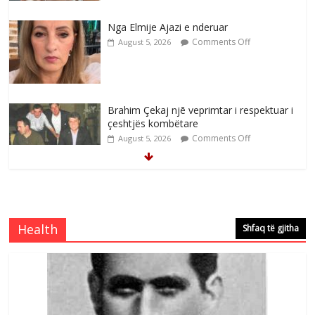
Nga Elmije Ajazi e nderuar
Comments Off
August 5, 2026
Brahim Çekaj njē veprimtar i respektuar i
çeshtjës kombëtare
Comments Off
August 5, 2026
Çlirimtari Mentor Mushkolaj nderohet
me mirenjohje nga Xhevdet Qeriqi Dega
e invalidëve në Fushë Kosovë
Health
Shfaq të gjitha
Comments Off
August 4, 2026
Çlirimtari Agron Gërvalla me takime pune
në atdhe të shoqerisë Levizja
Comments Off
August 3, 2026