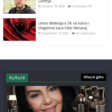
Lushnja
October 19, 2025
Comments Off
Urime ditëlindja e 58 -të kolosi i
Shqipërisë baca Fekë Nimanaj
September 15, 2021
No Comments
Kulturë
Shfaq të gjitha