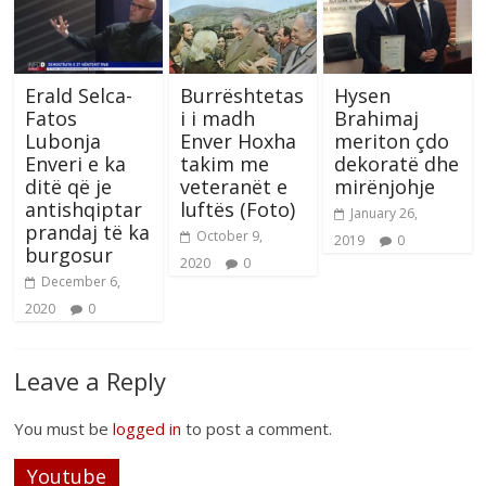
Erald Selca-
Burrështetas
Hysen
Fatos
i i madh
Brahimaj
Lubonja
Enver Hoxha
meriton çdo
Enveri e ka
takim me
dekoratë dhe
ditë që je
veteranët e
mirënjohje
antishqiptar
luftës (Foto)
January 26,
prandaj të ka
October 9,
2019
0
burgosur
2020
0
December 6,
2020
0
Leave a Reply
You must be
logged in
to post a comment.
Youtube