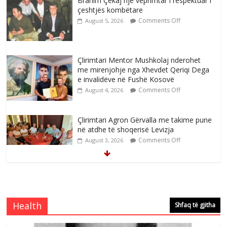
Brahim Çekaj njē veprimtar i respektuar i
çeshtjës kombëtare
Comments Off
August 5, 2026
Çlirimtari Mentor Mushkolaj nderohet
me mirenjohje nga Xhevdet Qeriqi Dega
e invalidëve në Fushë Kosovë
Comments Off
August 4, 2026
Çlirimtari Agron Gërvalla me takime pune
në atdhe të shoqerisë Levizja
Comments Off
August 3, 2026
Mimoza Gjoni artiste e mirëfilltë e
këngës shqiptare
Comments Off
August 3, 2026
Health
Shfaq të gjitha