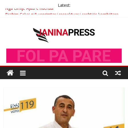
Latest:
Nga Elmije Ajazi e nderuar
Brahim Çekaj njē veprimtar i respektuar i çeshtjës kombëtare
Çlirimtari Mentor Mushkolaj nderohet me mirenjohje nga
Xhevdet Qeriqi Dega e invalidëve në Fushë Kosovë
Çlirimtari Agron Gërvalla me takime pune në atdhe të shoqerisë
Levizja
Mimoza Gjoni artiste e mirëfilltë e këngës shqiptare