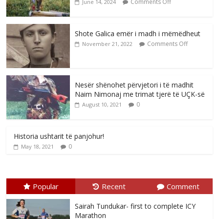
Comments Off
June 14, 2024
Shote Galica emër i madh i mëmëdheut
Comments Off
November 21, 2022
Nesër shënohet përvjetori i të madhit
Naim Nimonaj me trimat tjerë të UÇK-së
0
August 10, 2021
Historia ushtarit të panjohur!
0
May 18, 2021
Popular
Recent
Comment
Sairah Tundukar- first to complete ICY
Marathon