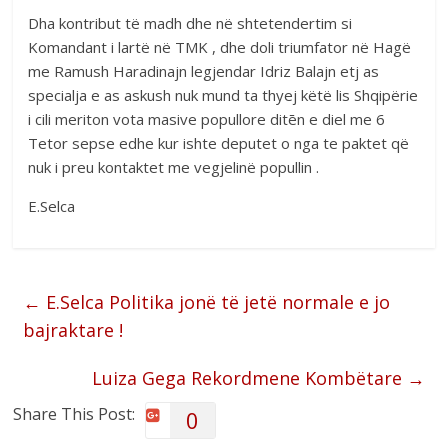
Dha kontribut të madh dhe në shtetendertim si
Komandant i lartë në TMK , dhe doli triumfator në Hagë
me Ramush Haradinajn legjendar Idriz Balajn etj as
specialja e as askush nuk mund ta thyej këtë lis Shqipërie
i cili meriton vota masive popullore ditēn e diel me 6
Tetor sepse edhe kur ishte deputet o nga te paktet që
nuk i preu kontaktet me vegjelinë popullin .
E.Selca
←
E.Selca Politika jonë të jetë normale e jo
bajraktare !
Luiza Gega Rekordmene Kombëtare
→
Share This Post:
0