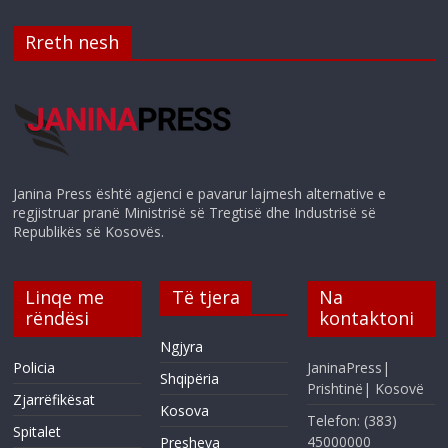
Rreth nesh
Janina Press është agjenci e pavarur lajmesh alternative e
regjistruar pranë Ministrisë së Tregtisë dhe Industrisë së
Republikës së Kosovës.
Linqe me
Të tjera
Na
rëndësi
kontaktoni
Ngjyra
Policia
JaninaPress|
Shqipëria
Prishtinë| Kosovë
Zjarrëfikësat
Kosova
Telefon: (383)
Spitalet
45000000
Presheva