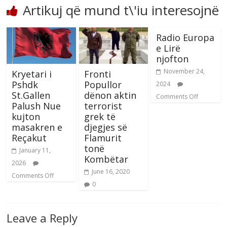
Artikuj që mund t\'iu interesojnë
Radio Europa
e Lirë
njofton
November 24,
Kryetari i
Fronti
Pshdk
Popullor
2024
St.Gallen
dënon aktin
Comments Off
Palush Nue
terrorist
kujton
grek të
masakren e
djegjes së
Reçakut
Flamurit
tonë
January 11,
Kombëtar
2026
June 16, 2020
Comments Off
0
Leave a Reply