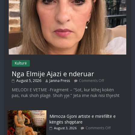
Kulturë
Nga Elmije Ajazi e nderuar
August 5, 2026
Janina Press
Comments Off
MELODI E VETME -Fragment – “Sot, kur kthej kokën
pas, nuk shoh plagë. Shoh yje.” Jeta ime nuk nisi thjesht
Mimoza Gjoni artiste e mirëfilltë e
këngës shqiptare
Comments Off
August 3, 2026