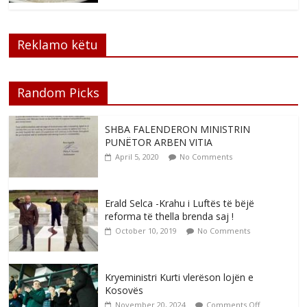
Reklamo këtu
Random Picks
SHBA FALENDERON MINISTRIN
PUNËTOR ARBEN VITIA
April 5, 2020
No Comments
Erald Selca -Krahu i Luftës të bëjë
reforma të thella brenda saj !
October 10, 2019
No Comments
Kryeministri Kurti vlerëson lojën e
Kosovës
November 20, 2024
Comments Off