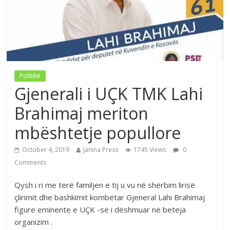
Politikë
Gjenerali i UÇK TMK Lahi
Brahimaj meriton
mbështetje popullore
October 4, 2019
Janina Press
1745 Views
0
Comments
Qysh i ri me terë familjen e tij u vu në shërbim lirisë
çlirimit dhe bashkimit kombëtar Gjeneral Lahi Brahimaj
figure eminente e UÇK -së i dëshmuar në beteja
organizim .