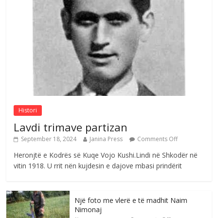
S’mbaj inat me asnjëri -Ganimete Jakupi
poete e respektuar
Comments Off
August 3, 2026
Nga Elmije Ajazi e nderuar
Comments Off
August 5, 2026
Histori
Lavdi trimave partizan
September 18, 2024
Janina Press
Comments Off
Heronjtë e Kodrës së Kuqe Vojo Kushi.Lindi në Shkodër në
vitin 1918. U rrit nën kujdesin e dajove mbasi prindërit
Një foto me vlerë e të madhit Naim
Nimonaj