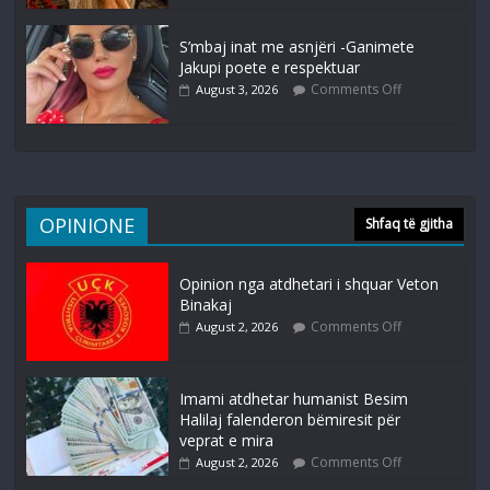
S’mbaj inat me asnjëri -Ganimete
Jakupi poete e respektuar
Comments Off
August 3, 2026
OPINIONE
Shfaq të gjitha
Opinion nga atdhetari i shquar Veton
Binakaj
Comments Off
August 2, 2026
Imami atdhetar humanist Besim
Halilaj falenderon bëmiresit për
veprat e mira
Comments Off
August 2, 2026