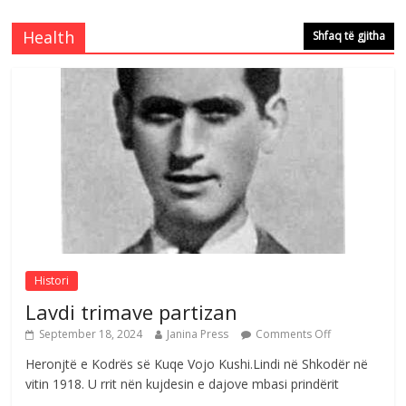
me mirenjohje nga Xhevdet Qeriqi Dega
e invalidëve në Fushë Kosovë
Health
Shfaq të gjitha
Comments Off
August 4, 2026
Çlirimtari Agron Gërvalla me takime pune
në atdhe të shoqerisë Levizja
Comments Off
August 3, 2026
Postim me vlera nga artistja e mirëfilltë
Mimoza Gjoni
Comments Off
August 6, 2026
Histori
Lavdi trimave partizan
September 18, 2024
Janina Press
Comments Off
Heronjtë e Kodrës së Kuqe Vojo Kushi.Lindi në Shkodër në
vitin 1918. U rrit nën kujdesin e dajove mbasi prindërit