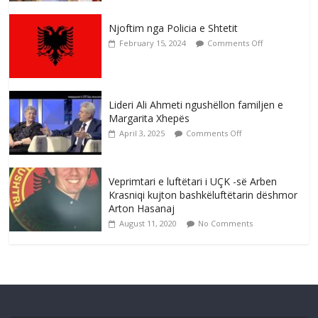
Njoftim nga Policia e Shtetit
February 15, 2024
Comments Off
Lideri Ali Ahmeti ngushëllon familjen e
Margarita Xhepës
April 3, 2025
Comments Off
Veprimtari e luftëtari i UÇK -së Arben
Krasniqi kujton bashkëluftëtarin dëshmor
Arton Hasanaj
August 11, 2020
No Comments