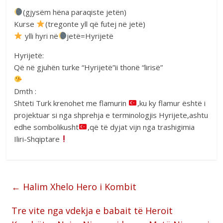
(gjysëm hëna paraqiste jetën)
Kurse
(tregonte yll që futej në jetë)
ylli hyri në
jetë=Hyrijetë
Hyrijetë:
Që në gjuhën turke “Hyrijetë”ii thonë “lirisë”
Dmth :
Shteti Turk krenohet me flamurin
,ku ky flamur është i
projektuar si nga shprehja e terminologjis Hyrijete,ashtu
edhe sombolikusht
,që të dyjat vijn nga trashigimia
Iliri-Shqiptare
←
Halim Xhelo Hero i Kombit
Tre vite nga vdekja e babait të Heroit