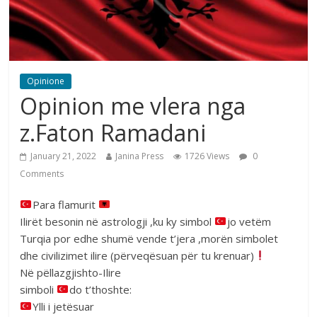
Opinione
Opinion me vlera nga
z.Faton Ramadani
January 21, 2022
Janina Press
1726 Views
0
Comments
Para flamurit
Ilirët besonin në astrologji ,ku ky simbol
jo vetëm
Turqia por edhe shumë vende t’jera ,morën simbolet
dhe civilizimet ilire (përveqësuan për tu krenuar)
Në pëllazgjishto-Ilire
simboli
do t’thoshte:
Ylli i jetësuar