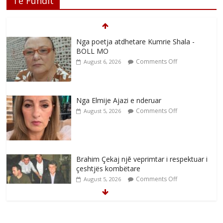
Të Fundit
Nga poetja atdhetare Kumrie Shala -
BOLL MO
Comments Off
August 6, 2026
Nga Elmije Ajazi e nderuar
Comments Off
August 5, 2026
Brahim Çekaj njē veprimtar i respektuar i
çeshtjës kombëtare
Comments Off
August 5, 2026
Çlirimtari Mentor Mushkolaj nderohet