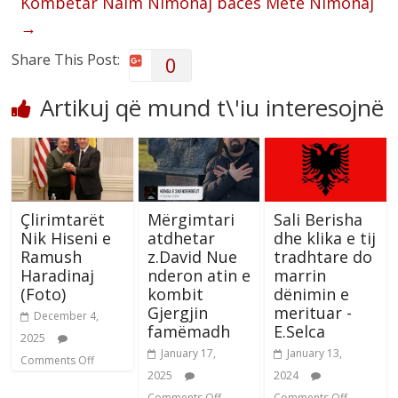
Kombëtar Naim Nimonaj baces Metë Nimonaj
→
Share This Post:
0
Artikuj që mund t\'iu interesojnë
Çlirimtarët
Mërgimtari
Sali Berisha
Nik Hiseni e
atdhetar
dhe klika e tij
Ramush
z.David Nue
tradhtare do
Haradinaj
nderon atin e
marrin
(Foto)
kombit
dënimin e
Gjergjin
merituar -
December 4,
famëmadh
E.Selca
2025
January 17,
January 13,
Comments Off
2025
2024
Comments Off
Comments Off