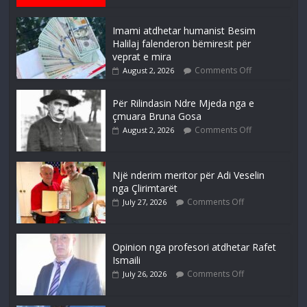
Imami atdhetar humanist Besim
Halilaj falenderon bëmiresit për
veprat e mira
Comments Off
August 2, 2026
Për Rilindasin Ndre Mjeda nga e
çmuara Bruna Gosa
Comments Off
August 2, 2026
Një nderim meritor për Adi Veselin
nga Çlirimtarët
Comments Off
July 27, 2026
Opinion nga profesori atdhetar Rafet
Ismaili
Comments Off
July 26, 2026