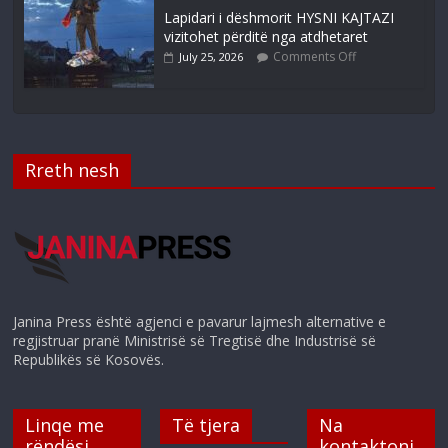
Lapidari i dëshmorit HYSNI KAJTAZI
vizitohet përditë nga atdhetaret
Comments Off
July 25, 2026
Rreth nesh
Janina Press është agjenci e pavarur lajmesh alternative e
regjistruar pranë Ministrisë së Tregtisë dhe Industrisë së
Republikës së Kosovës.
Linqe me
Të tjera
Na
rëndësi
kontaktoni