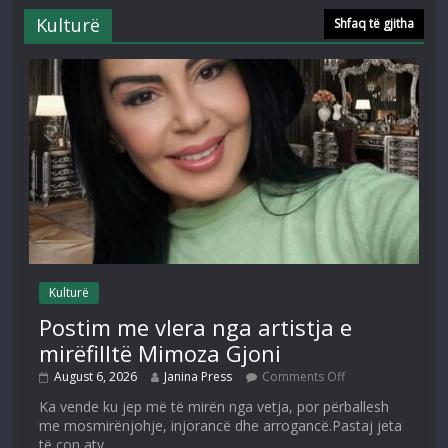
Kulturë
Shfaq të gjitha
Kulturë
Postim me vlera nga artistja e
mirëfilltë Mimoza Gjoni
August 6, 2026
Janina Press
Comments Off
Ka vende ku jep më të mirën nga vetja, por përballesh
me mosmirënjohje, injorancë dhe arrogancë.Pastaj jeta
të çon aty