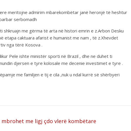
 tjere meritojne admirim mbarekombëtar janë heronjë të heshtur
ri barbar serbomadh
 ti shkruajn me gërma të arta në histori emrin e z.Arbon Desku
s në etapa caktuara afarist e humanist me nam , të z.Xhevdet
rtiv nga tërë Kosova .
kur Pele ishte ministër sporti në Brazil , dhe ne duhet ti
undin djersen e tyre kolosale me decenie investimet e tyre .
pamje me familjen e tij e cila ,nuk u ndal kurrë së shërbyeri
ë mbrohet me ligj çdo vlerë kombëtare