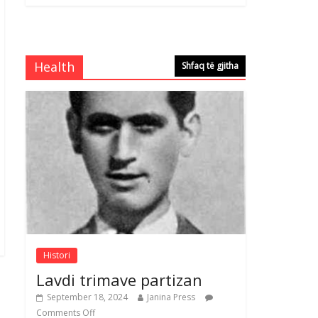
Brahim Çekaj njē
veprimtar i respektuar i
çeshtjës kombëtare
August 5, 2026
Health
Shfaq të gjitha
Comments Off
Çlirimtari Mentor
Mushkolaj nderohet me
mirenjohje nga Xhevdet
Qeriqi Dega e
invalidëve në Fushë
Kosovë
Comments Off
August 4, 2026
Sulm , pse të dua ty
August 8, 2026
Comments Off
Histori
Lavdi trimave partizan
September 18, 2024
Janina Press
Comments Off