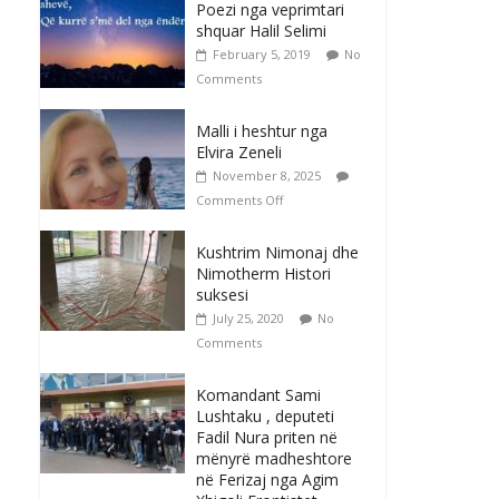
Poezi nga veprimtari
shquar Halil Selimi
February 5, 2019
No
Comments
Malli i heshtur nga
Elvira Zeneli
November 8, 2025
Comments Off
Kushtrim Nimonaj dhe
Nimotherm Histori
suksesi
July 25, 2020
No
Comments
Komandant Sami
Lushtaku , deputeti
Fadil Nura priten në
mënyrë madheshtore
në Ferizaj nga Agim