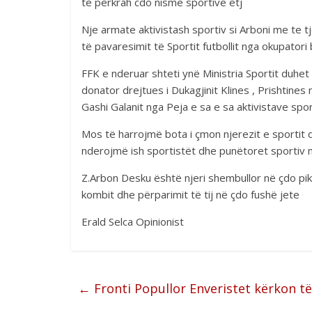
te perkrah cdo nisme sportive etj
Nje armate aktivistash sportiv si Arboni me te
të pavaresimit të Sportit futbollit nga okupato
FFK e nderuar shteti ynë Ministria Sportit duhet
donator drejtues i Dukagjinit Klines , Prishtine
Gashi Galanit nga Peja e sa e sa aktivistave spo
Mos të harrojmë bota i çmon njerezit e sportit di
nderojmë ish sportistët dhe punëtoret sportiv m
Z.Arbon Desku është njeri shembullor në çdo pikë
kombit dhe përparimit të tij në çdo fushë jete
Erald Selca Opinionist
←
Fronti Popullor Enveristet kërkon t