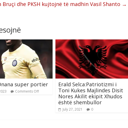
n Bruçi dhe PKSH kujtojnë të madhin Vasil Shanto
→
resojnë
nana super portier
Erald Selca:Patriotizmi i
Toni Kukes Majlindes Disit
2023
Comments Off
Nores Akilit ekipit Xhudos
është shembullor
July 27, 2021
0