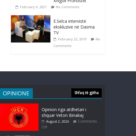
Xhigoli Frontistet
February 9, 2021
No Comments
E.Selca intervistë
ekskluzive në Dasma
TV
February 22, 2019
No
Comments
OPINIONE
Shfaq të gjitha
Opinion nga atdhetari i
shquar Veton Binakaj
Comments
August 2, 2026
Off