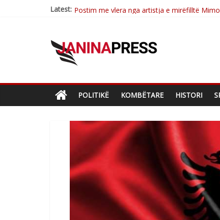
Latest:
Postim me vlera nga artistja e mirëfilltë Mim
Nga poetja atdhetare Kumrie Shala -BOLL M
Nga Elmije Ajazi e nderuar
Brahim Çekaj njē veprimtar i respektuar i çe
Sulm , pse të dua ty
POLITIKË
KOMBËTARE
HISTORI
S