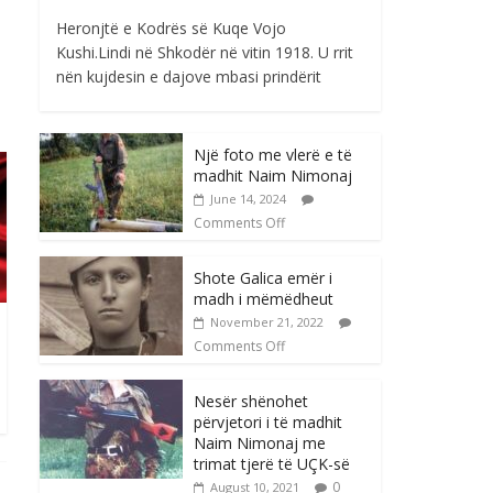
Heronjtë e Kodrës së Kuqe Vojo
Kushi.Lindi në Shkodër në vitin 1918. U rrit
nën kujdesin e dajove mbasi prindërit
Një foto me vlerë e të
madhit Naim Nimonaj
June 14, 2024
Comments Off
Shote Galica emër i
madh i mëmëdheut
November 21, 2022
Comments Off
Nesër shënohet
përvjetori i të madhit
Naim Nimonaj me
trimat tjerë të UÇK-së
0
August 10, 2021