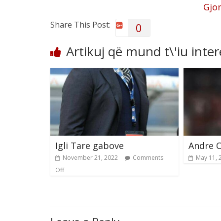
Gjo
Share This Post:
0
Artikuj që mund t\'iu inte
Igli Tare gabove
Andre O
November 21, 2022
Comments
May 11, 
Off