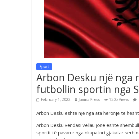
Sport
Arbon Desku një nga n
futbollin sportin nga S
February 1, 2022
Janina Press
1205 Views
Arbon Desku është një nga ata heronjë të heshtu
Arbon Desku vendasi vëllau jonë është shembull 
sportit të pavarur nga okupatori gjakatar serb në