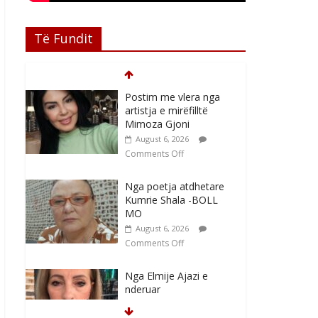
Të Fundit
Postim me vlera nga
artistja e mirëfilltë
Mimoza Gjoni
August 6, 2026
Comments Off
Nga poetja atdhetare
Kumrie Shala -BOLL
MO
August 6, 2026
Comments Off
Nga Elmije Ajazi e
nderuar
August 5, 2026
Comments Off