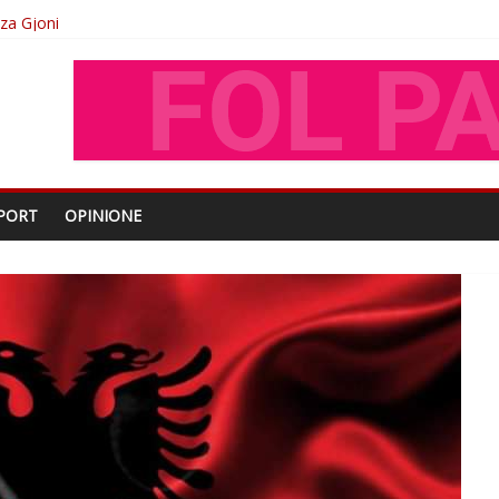
oza Gjoni
O
shtjës kombëtare
PORT
OPINIONE