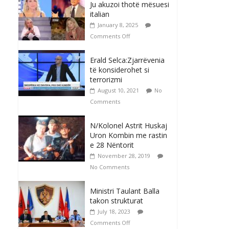
Ju akuzoi thotë mësuesi
italian
January 8, 2025
Comments Off
Erald Selca:Zjarrëvenia
të konsiderohet si
terrorizmi
August 10, 2021
No
Comments
N/Kolonel Astrit Huskaj
Uron Kombin me rastin
e 28 Nëntorit
November 28, 2019
No Comments
Ministri Taulant Balla
takon strukturat
July 18, 2023
Comments Off