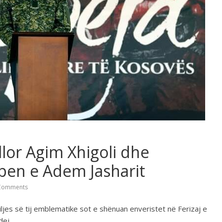
llor Agim Xhigoli dhe
open e Adem Jasharit
Comments
jes së tij emblematike sot e shënuan enveristet në Ferizaj e
dej