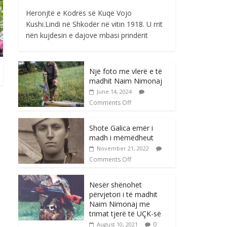
Heronjtë e Kodrës së Kuqe Vojo
Kushi.Lindi në Shkodër në vitin 1918. U rrit
nën kujdesin e dajove mbasi prindërit
Një foto me vlerë e të
madhit Naim Nimonaj
June 14, 2024
Comments Off
Shote Galica emër i
madh i mëmëdheut
November 21, 2022
Comments Off
Nesër shënohet
përvjetori i të madhit
Naim Nimonaj me
trimat tjerë të UÇK-së
0
August 10, 2021