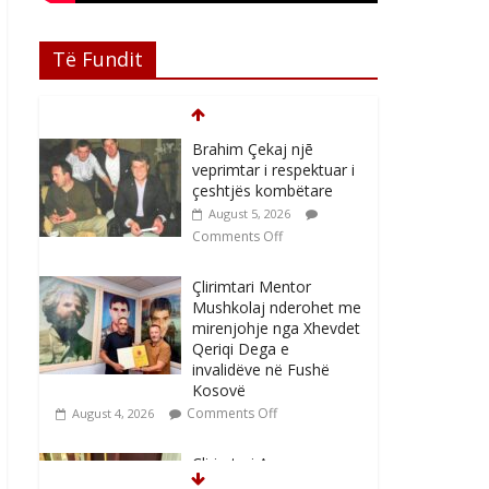
Të Fundit
Brahim Çekaj njē
veprimtar i respektuar i
çeshtjës kombëtare
August 5, 2026
Comments Off
Çlirimtari Mentor
Mushkolaj nderohet me
mirenjohje nga Xhevdet
Qeriqi Dega e
invalidëve në Fushë
Kosovë
Comments Off
August 4, 2026
Çlirimtari Agron
Gërvalla me takime