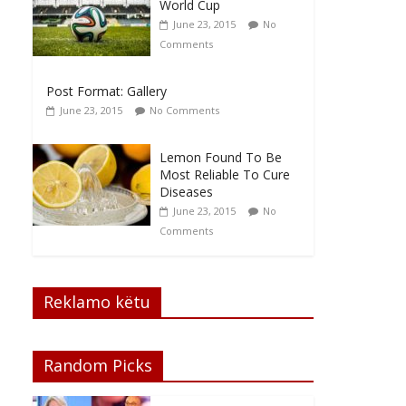
World Cup
June 23, 2015
No
Comments
Post Format: Gallery
June 23, 2015
No Comments
Lemon Found To Be
Most Reliable To Cure
Diseases
June 23, 2015
No
Comments
Reklamo këtu
Random Picks