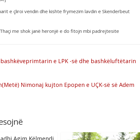
rit e çliroi vendin dhe kishte frymezim lavdin e Skenderbeut
Thaçi me shok janë heronjë e do fitojn mbi padrejtesite
bashkëveprimtarin e LPK -së dhe bashkëluftëtarin
im(Metë) Nimonaj kujton Epopen e UÇK-së së Adem
resojnë
madhi Agim Këlmendi