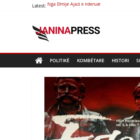
Latest:
Brahim Çekaj njē veprimtar i respektuar i çe
Çlirimtari Mentor Mushkolaj nderohet me mir
Çlirimtari Agron Gërvalla me takime pune në a
Mimoza Gjoni artiste e mirëfilltë e këngës shq
POLITIKË
KOMBËTARE
HISTORI
S