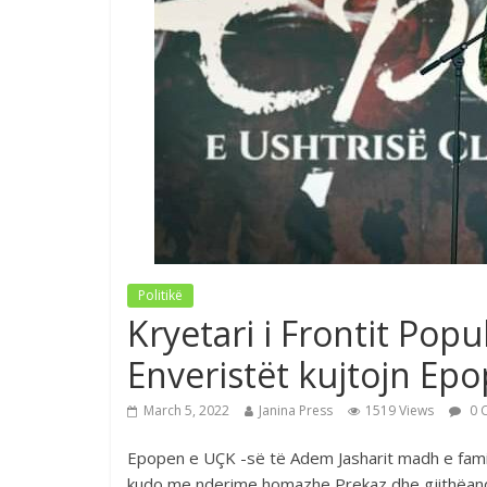
Politikë
Kryetari i Frontit Popu
Enveristët kujtojn Ep
March 5, 2022
Janina Press
1519 Views
0 
Epopen e UÇK -së të Adem Jasharit madh e famil
kudo me nderime homazhe Prekaz dhe gjithëan