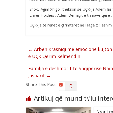
Shoku Agim Xhigoli thekson se UÇK-ja Adem Jasha
Enver Hoxhes , Adem Demaçit e trimave tjerë .
UÇK-ja të rënët e çlirimtaret në Hagë z.Hashim 
←
Arben Krasniqi me emocione kujton 
e UÇK Qerim Këlmendin
Familja e dëshmorit të Shqipërisë Na
Jasharit
→
Share This Post:
0
Artikuj që mund t\'iu inte
Nga i 