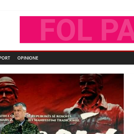
shtjës kombëtare
enjohje nga Xhevdet Qeriqi Dega e invalidëve në Fushë Kosovë
tdhe të shoqerisë Levizja
iptare
PORT
OPINIONE