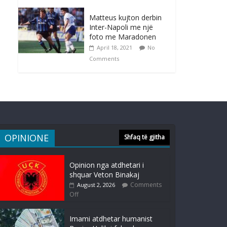
Matteus kujton derbin
Inter-Napoli me një
foto me Maradonen
April 18, 2021
No
Comments
OPINIONE
Shfaq të gjitha
Opinion nga atdhetari i
shquar Veton Binakaj
Comments
August 2, 2026
Off
Imami atdhetar humanist