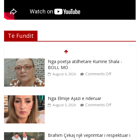
Të Fundit
Nga Elmije Ajazi e nderuar
Comments Off
August 5, 2026
Brahim Çekaj njē veprimtar i respektuar i
çeshtjës kombëtare
Comments Off
August 5, 2026
Çlirimtari Mentor Mushkolaj nderohet