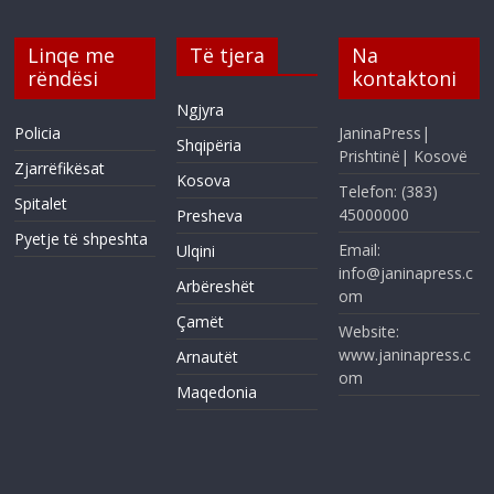
Linqe me
Të tjera
Na
rëndësi
kontaktoni
Ngjyra
Policia
JaninaPress|
Shqipëria
Prishtinë| Kosovë
Zjarrëfikësat
Kosova
Telefon: (383)
Spitalet
45000000
Presheva
Pyetje të shpeshta
Email:
Ulqini
info@janinapress.c
Arbëreshët
om
Çamët
Website:
www.janinapress.c
Arnautët
om
Maqedonia