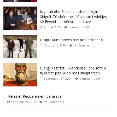
Kryetari dhe Enveristi i shquar Agim
Xhigoli :Të shënohet 40 vjetori i vdekjes
së Enverit në mënyre dinjitoze
April 4, 2025
Comments Off
Grupi i Kumanoves pse po harrohet !?
October 1, 2019
No Comments
Gjergj Kastrioti -Skënderbeu dhe foto e
tij duhet jetë kudo mes shqiptaresh
September 27, 2024
Comments Off
Mehmet Reçica emër i paharruar
February 29, 2020
No Comments