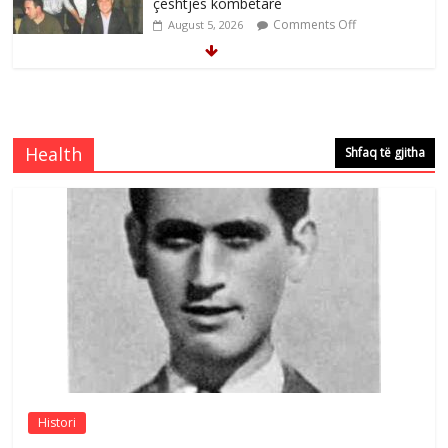
me mirenjohje nga Xhevdet Qeriqi Dega
e invalidëve në Fushë Kosovë
Comments Off
August 4, 2026
Çlirimtari Agron Gërvalla me takime pune
në atdhe të shoqerisë Levizja
Comments Off
August 3, 2026
Health
Shfaq të gjitha
Postim me vlera nga artistja e mirëfilltë
Mimoza Gjoni
Comments Off
August 6, 2026
Nga poetja atdhetare Kumrie Shala -
BOLL MO
Comments Off
August 6, 2026
Histori