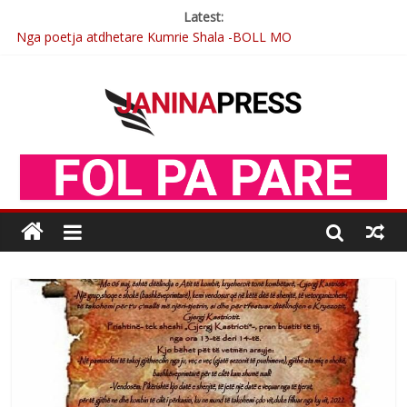
Latest:
Nga poetja atdhetare Kumrie Shala -BOLL MO
Nga Elmije Ajazi e nderuar
Brahim Çekaj njē veprimtar i respektuar i çeshtjës kombëtare
Çlirimtari Mentor Mushkolaj nderohet me mirenjohje nga
Xhevdet Qeriqi Dega e invalidëve në Fushë Kosovë
Postim me vlera nga artistja e mirëfilltë Mimoza Gjoni