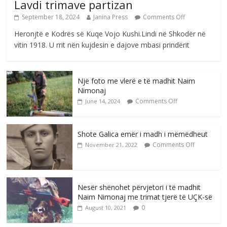
Lavdi trimave partizan
September 18, 2024
Janina Press
Comments Off
Heronjtë e Kodrës së Kuqe Vojo Kushi.Lindi në Shkodër në
vitin 1918. U rrit nën kujdesin e dajove mbasi prindërit
Një foto me vlerë e të madhit Naim
Nimonaj
Comments Off
June 14, 2024
Shote Galica emër i madh i mëmëdheut
Comments Off
November 21, 2022
Nesër shënohet përvjetori i të madhit
Naim Nimonaj me trimat tjerë të UÇK-së
0
August 10, 2021