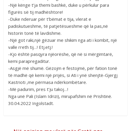
-Një kënge t’ja themi bashkë, duke u përkulur para
figurës së tij madhështore!
-Duke nderuar për t’bëmat e tija, vlerat e
padiskutueshme, të patjetësueshme që la pas,në
historin tonë të lavdishme.
-Një got raki,një gëzuar me shikim nga ati i kombit, një
valle rreth tij…! Etj.etj.!
-Kjo është pasqyra njëorëshe, që në si mërgimtarë,
kemi parapregaditur.
-Asgjë më shumë. Gëzojm e festojmë, për fation tonë
të madhë që kemi një prijës, si Ati i ynë shenjtë-Gjergj
Kastrioti ,me përmasa ndërkombëtare.
-Më padurim, pres t’ju takoj…!
Nga unë Pali (Islam Idrizi), mirupafshim në Prishtinë.
30.04.2022 Ingolstadt.