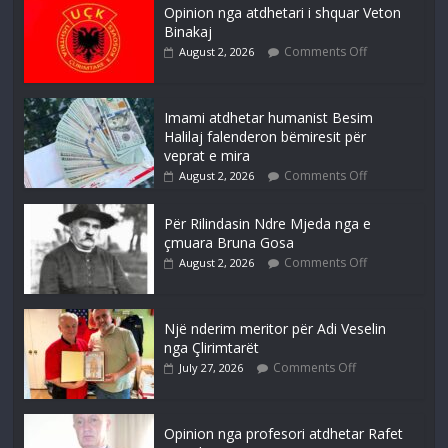
Opinion nga atdhetari i shquar Veton
Binakaj
Comments Off
August 2, 2026
Imami atdhetar humanist Besim
Halilaj falenderon bëmiresit për
veprat e mira
Comments Off
August 2, 2026
Për Rilindasin Ndre Mjeda nga e
çmuara Bruna Gosa
Comments Off
August 2, 2026
Një nderim meritor për Adi Veselin
nga Çlirimtarët
Comments Off
July 27, 2026
Opinion nga profesori atdhetar Rafet