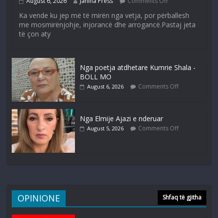
August 6, 2026
Janina Press
Comments Off
Ka vende ku jep më të mirën nga vetja, por përballesh
me mosmirënjohje, injorancë dhe arrogancë.Pastaj jeta
të çon aty
Nga poetja atdhetare Kumrie Shala -
BOLL MO
Comments Off
August 6, 2026
Nga Elmije Ajazi e nderuar
Comments Off
August 5, 2026
OPINIONE
Shfaq të gjitha