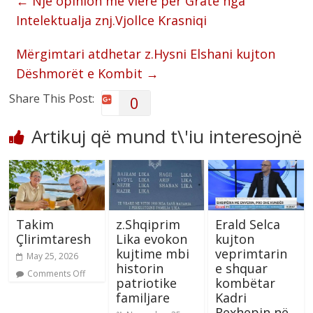
←
Një opinion me vlerë për Gratë nga
Intelektualja znj.Vjollce Krasniqi
Mërgimtari atdhetar z.Hysni Elshani kujton
Dëshmorët e Kombit
→
Share This Post:
0
Artikuj që mund t\'iu interesojnë
Takim
z.Shqiprim
Erald Selca
Çlirimtaresh
Lika evokon
kujton
kujtime mbi
veprimtarin
May 25, 2026
historin
e shquar
Comments Off
patriotike
kombëtar
familjare
Kadri
Rexhepin në