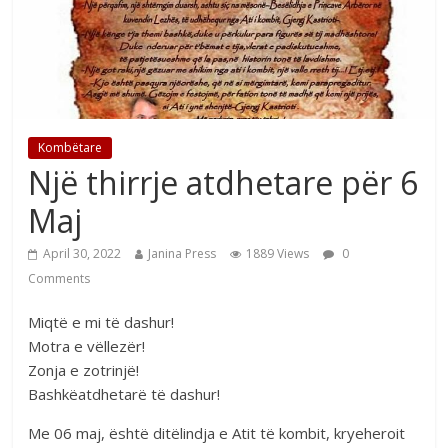
Kombëtare
Një thirrje atdhetare për 6
Maj
April 30, 2022
Janina Press
1889 Views
0
Comments
Miqtë e mi të dashur!
Motra e vëllezër!
Zonja e zotrinjë!
Bashkëatdhetarë të dashur!
Me 06 maj, është ditëlindja e Atit të kombit, kryeheroit