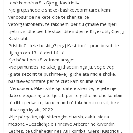
tonë kombëtarë, -Gjergj Kastrioti-.
Një grup,shoqe e shokë (bashkëveprimtarë), kemi
vendosur që në këtë ditë të shenjtë, të
vetorganizohemi, të takohemi për t’u ç’mallë më njëri-
tjetrin, si dhe për t’festuar ditëlindjen e Kryezotit, Gjergj
Kastriotit.
Prishtinë- tek sheshi „Gjergj Kastrioti“-, pran bustiti të
tij, nga ora 13-të deri 14-të.
Kjo bëhet pët të vetmën arsyje:
-Në pamundësi të takoj gjithsecilin nga ju, veç e veç
(gjatë sezonit të pushimeve), gjithë ata miq e shokë,
bashkëveprimtarë për të cilët kam shumë mall!
-Vendosëm: Pikërishtë kjo datë e shenjtë, të jetë një
datë e veçuar nga të tjerat, për të gjithë ne dhe kombin
të cilit i përkasim, ku ne mund të takohemi çdo vit,duke
filluar nga ky vit, 2022.
-Një përqafim, një shtërngim duarsh, ashtu siç na
mësonë –Besëlidhja e Princave Arbëror në kuvendin
Lezhës, të udhëhequr nga Ati i kombit, Gjergj Kastrioti-.