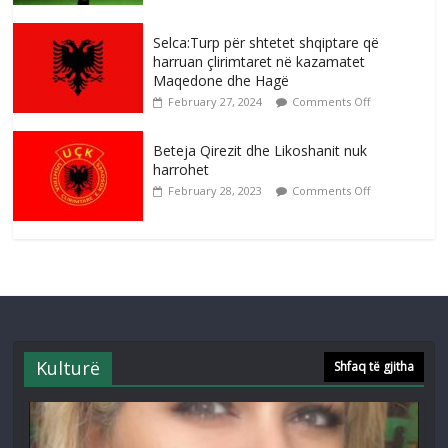
Selca:Turp për shtetet shqiptare që
harruan çlirimtaret në kazamatet
Maqedone dhe Hagë
February 27, 2024
Comments Off
Beteja Qirezit dhe Likoshanit nuk
harrohet
February 28, 2023
Comments Off
Kulturë
Shfaq të gjitha