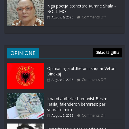
Nga poetja atdhetare Kumrie Shala -
BOLL MO
Comments Off
August 6, 2026
OPINIONE
Shfaq të gjitha
Opinion nga atdhetari i shquar Veton
Binakaj
Comments Off
August 2, 2026
Imami atdhetar humanist Besim
Halilaj falenderon bëmiresit për
veprat e mira
Comments Off
August 2, 2026