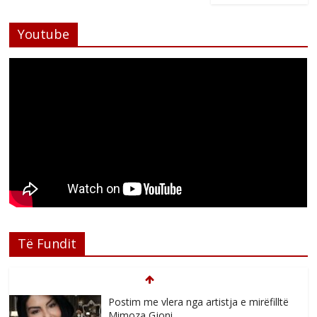
Youtube
Të Fundit
Postim me vlera nga artistja e mirëfilltë
Mimoza Gjoni