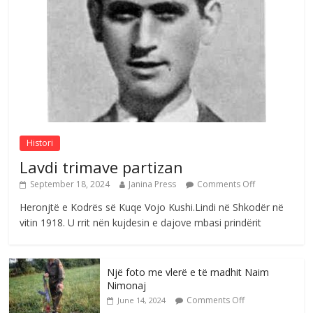
Çlirimtari Mentor Mushkolaj nderohet
me mirenjohje nga Xhevdet Qeriqi Dega
e invalidëve në Fushë Kosovë
Comments Off
August 4, 2026
Sulm , pse të dua ty
Comments Off
August 8, 2026
Histori
Lavdi trimave partizan
September 18, 2024
Janina Press
Comments Off
Heronjtë e Kodrës së Kuqe Vojo Kushi.Lindi në Shkodër në
vitin 1918. U rrit nën kujdesin e dajove mbasi prindërit
Një foto me vlerë e të madhit Naim
Nimonaj
Comments Off
June 14, 2024