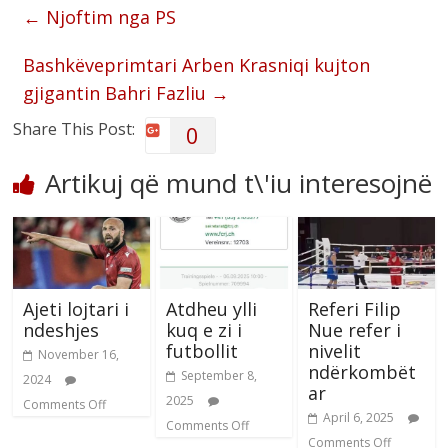
←
Njoftim nga PS
Bashkëveprimtari Arben Krasniqi kujton
gjigantin Bahri Fazliu
→
Share This Post:
0
Artikuj që mund t\'iu interesojnë
Ajeti lojtari i
Atdheu ylli
Referi Filip
ndeshjes
kuq e zi i
Nue refer i
futbollit
nivelit
November 16,
ndërkombët
September 8,
2024
ar
2025
Comments Off
April 6, 2025
Comments Off
Comments Off