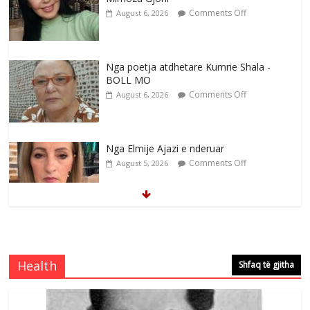
Comments Off
August 6, 2026
Nga poetja atdhetare Kumrie Shala -
BOLL MO
Comments Off
August 6, 2026
Nga Elmije Ajazi e nderuar
Comments Off
August 5, 2026
Brahim Çekaj njē veprimtar i respektuar i
çeshtjës kombëtare
Comments Off
August 5, 2026
Health
Shfaq të gjitha