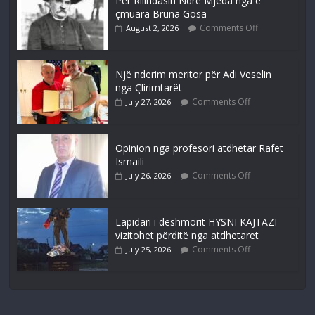
Për Rilindasin Ndre Mjeda nga e
çmuara Bruna Gosa
Comments Off
August 2, 2026
Një nderim meritor për Adi Veselin
nga Çlirimtarët
Comments Off
July 27, 2026
Opinion nga profesori atdhetar Rafet
Ismaili
Comments Off
July 26, 2026
Lapidari i dëshmorit HYSNI KAJTAZI
vizitohet përditë nga atdhetaret
Comments Off
July 25, 2026