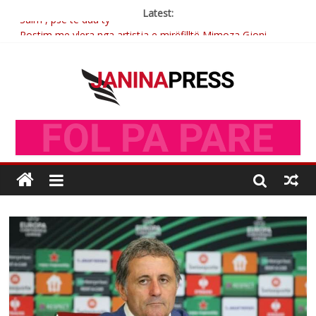
Latest:
Sulm , pse të dua ty
Postim me vlera nga artistja e mirëfilltë Mimoza Gjoni
Nga poetja atdhetare Kumrie Shala -BOLL MO
Nga Elmije Ajazi e nderuar
Brahim Çekaj njē veprimtar i respektuar i çeshtjës kombëtare