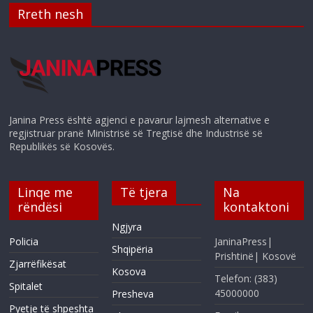
Rreth nesh
Janina Press është agjenci e pavarur lajmesh alternative e
regjistruar pranë Ministrisë së Tregtisë dhe Industrisë së
Republikës së Kosovës.
Linqe me
Të tjera
Na
rëndësi
kontaktoni
Ngjyra
Policia
JaninaPress|
Shqipëria
Prishtinë| Kosovë
Zjarrëfikësat
Kosova
Telefon: (383)
Spitalet
45000000
Presheva
Pyetje të shpeshta