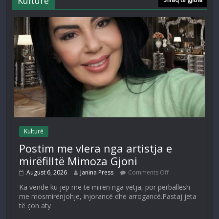
Kulturë
Kulturë
Postim me vlera nga artistja e
mirëfilltë Mimoza Gjoni
August 6, 2026
Janina Press
Comments Off
Ka vende ku jep më të mirën nga vetja, por përballesh
me mosmirënjohje, injorancë dhe arrogancë.Pastaj jeta
të çon aty