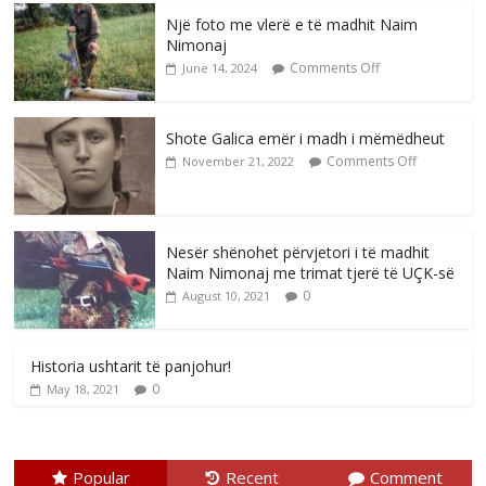
Një foto me vlerë e të madhit Naim
Nimonaj
Comments Off
June 14, 2024
Shote Galica emër i madh i mëmëdheut
Comments Off
November 21, 2022
Nesër shënohet përvjetori i të madhit
Naim Nimonaj me trimat tjerë të UÇK-së
0
August 10, 2021
Historia ushtarit të panjohur!
0
May 18, 2021
Popular
Recent
Comment