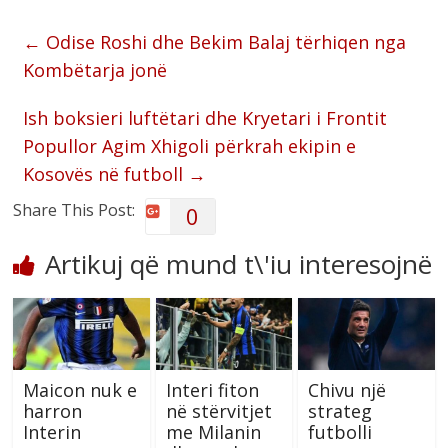
←
Odise Roshi dhe Bekim Balaj tërhiqen nga
Kombëtarja jonë
Ish boksieri luftëtari dhe Kryetari i Frontit
Popullor Agim Xhigoli përkrah ekipin e
Kosovës në futboll
→
Share This Post:
0
Artikuj që mund t\'iu interesojnë
Maicon nuk e
Interi fiton
Chivu një
harron
në stërvitjet
strateg
Interin
me Milanin
futbolli