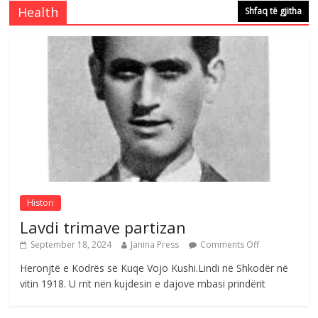
e invalidëve në Fushë Kosovë
Health
Shfaq të gjitha
Comments Off
August 4, 2026
Çlirimtari Agron Gërvalla me takime pune
në atdhe të shoqerisë Levizja
Comments Off
August 3, 2026
Postim me vlera nga artistja e mirëfilltë
Mimoza Gjoni
Comments Off
August 6, 2026
Histori
Lavdi trimave partizan
September 18, 2024
Janina Press
Comments Off
Heronjtë e Kodrës së Kuqe Vojo Kushi.Lindi në Shkodër në
vitin 1918. U rrit nën kujdesin e dajove mbasi prindërit