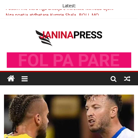
Latest:
Postim me vlera nga artistja e mirëfilltë Mimoza Gjoni
Nga poetja atdhetare Kumrie Shala -BOLL MO
Nga Elmije Ajazi e nderuar
Brahim Çekaj njē veprimtar i respektuar i çeshtjës kombëtare
Çlirimtari Mentor Mushkolaj nderohet me mirenjohje nga
Xhevdet Qeriqi Dega e invalidëve në Fushë Kosovë