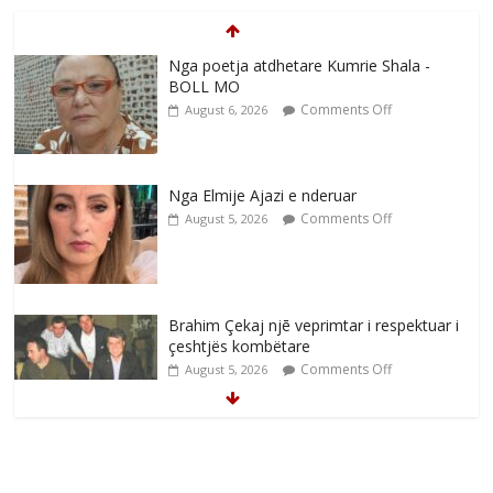
Nga poetja atdhetare Kumrie Shala -
BOLL MO
Comments Off
August 6, 2026
Nga Elmije Ajazi e nderuar
Comments Off
August 5, 2026
Brahim Çekaj njē veprimtar i respektuar i
çeshtjës kombëtare
Comments Off
August 5, 2026
Çlirimtari Mentor Mushkolaj nderohet
me mirenjohje nga Xhevdet Qeriqi Dega