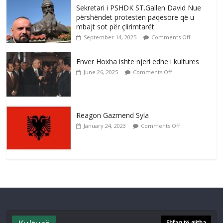
Sekretari i PSHDK ST.Gallen David Nue
përshëndet protesten paqesore që u
mbajt sot për çlirimtarët
September 14, 2025
Comments Off
Enver Hoxha ishte njeri edhe i kultures
June 26, 2025
Comments Off
Reagon Gazmend Syla
January 24, 2023
Comments Off
Shfaq të gjitha