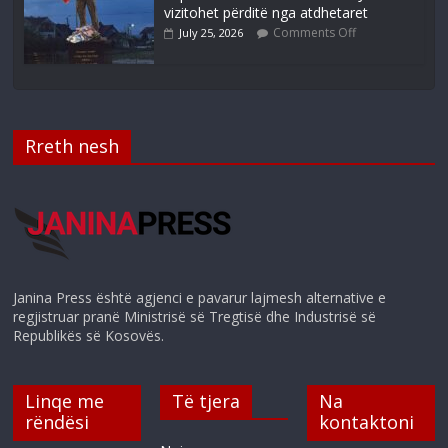
vizitohet përditë nga atdhetaret
Comments Off
July 25, 2026
Rreth nesh
Janina Press është agjenci e pavarur lajmesh alternative e
regjistruar pranë Ministrisë së Tregtisë dhe Industrisë së
Republikës së Kosovës.
Linqe me
Të tjera
Na
rëndësi
kontaktoni