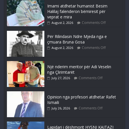
Imami atdhetar humanist Besim
Halilaj falenderon bëmiresit për
veprat e mira
Comments Off
August 2, 2026
Për Rilindasin Ndre Mjeda nga e
çmuara Bruna Gosa
Comments Off
August 2, 2026
Një nderim meritor për Adi Veselin
nga Çlirimtarët
Comments Off
July 27, 2026
Opinion nga profesori atdhetar Rafet
Ismaili
Comments Off
July 26, 2026
Lapidari i dëshmorit HYSNI KAJTAZI