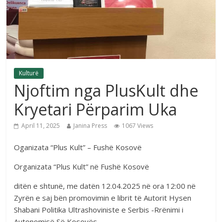
Kulturë
Njoftim nga PlusKult dhe
Kryetari Përparim Uka
April 11, 2025
Janina Press
1067 Views
Oganizata “Plus Kult” – Fushë Kosovë
Organizata “Plus Kult” në Fushë Kosovë
ditën e shtunë, me datën 12.04.2025 në ora 12:00 në
Zyrën e saj bën promovimin e librit të Autorit Hysen
Shabani Politika Ultrashoviniste e Serbis -Rrënimi i
Autonomisë Së Kosovës.