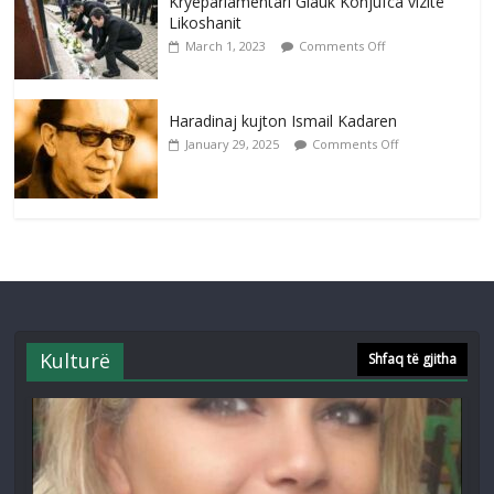
Kryeparlamentari Glauk Konjufca vizitë
Likoshanit
March 1, 2023
Comments Off
Haradinaj kujton Ismail Kadaren
January 29, 2025
Comments Off
Kulturë
Shfaq të gjitha