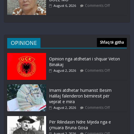
Comments Off
August 6, 2026
OPINIONE
Shfaq të gjitha
Opinion nga atdhetari i shquar Veton
Binakaj
Comments Off
August 2, 2026
Imami atdhetar humanist Besim
Halilaj falenderon bëmiresit për
veprat e mira
Comments Off
August 2, 2026
Për Rilindasin Ndre Mjeda nga e
çmuara Bruna Gosa
Comments Off
August 2, 2026