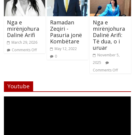
Nga e
Ramadan
Nga e
mirënjohura
Zeqiri -
mirënjohura
Dalinë Arifi
Pasuria jonë
Dalinë Arifi:
Kombëtare
Të dua, o i
March 29, 2026
uruar
May 12, 2022
Comments Off
November 5,
0
2025
Comments Off
Youtube