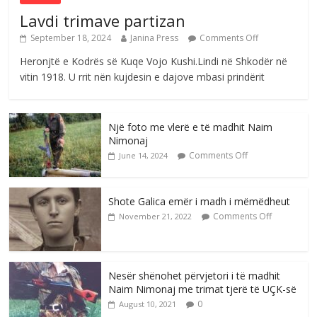
Lavdi trimave partizan
September 18, 2024
Janina Press
Comments Off
Heronjtë e Kodrës së Kuqe Vojo Kushi.Lindi në Shkodër në
vitin 1918. U rrit nën kujdesin e dajove mbasi prindërit
Një foto me vlerë e të madhit Naim
Nimonaj
Comments Off
June 14, 2024
Shote Galica emër i madh i mëmëdheut
Comments Off
November 21, 2022
Nesër shënohet përvjetori i të madhit
Naim Nimonaj me trimat tjerë të UÇK-së
0
August 10, 2021