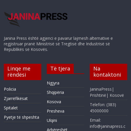
Janina Press është agjenci e pavarur lajmesh alternative e
regjistruar pranë Ministrisë së Tregtisë dhe Industrisë së
Republikës së Kosovës.
Linqe me
Të tjera
Na
rëndësi
kontaktoni
Ngjyra
Policia
JaninaPress|
Shqipëria
Prishtinë| Kosovë
Zjarrëfikësat
Kosova
Telefon: (383)
Spitalet
45000000
Presheva
Pyetje të shpeshta
Email:
Ulqini
info@janinapress.c
Arbëreshët