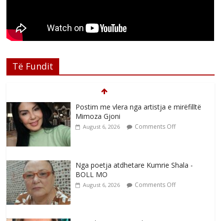
Të Fundit
Postim me vlera nga artistja e mirëfilltë
Mimoza Gjoni
Comments Off
August 6, 2026
Nga poetja atdhetare Kumrie Shala -
BOLL MO
Comments Off
August 6, 2026