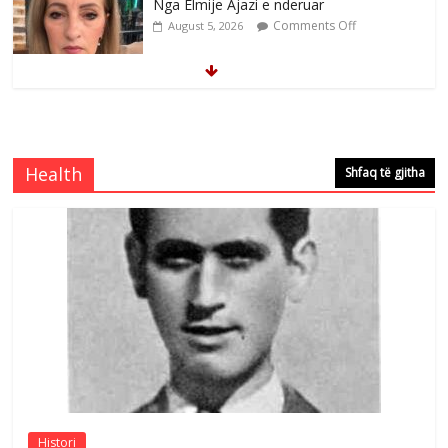
Nga Elmije Ajazi e nderuar
Comments Off
August 5, 2026
Brahim Çekaj njē veprimtar i respektuar i
çeshtjës kombëtare
Comments Off
August 5, 2026
Health
Shfaq të gjitha
Çlirimtari Mentor Mushkolaj nderohet
me mirenjohje nga Xhevdet Qeriqi Dega
e invalidëve në Fushë Kosovë
Comments Off
August 4, 2026
Sulm , pse të dua ty
Comments Off
August 8, 2026
Histori