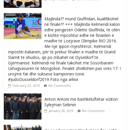
Majlinda?? mund Giuffridan, kualifikohet
në finale?? +++ Majlinda Kelmendi kalon
edhe pengesën Odette Giuffrida, të cilën
e kishte mposhtur edhe në finanlen e
madhe të Loëjrave Olimpike RIO 2016.
Me një Ippon mjeshtëror, Kelmendi
mposhti italianen, për të prekur finalen e madhe të Grand
Slamit të xhudos, që po mbahet në Dyseldorf të
Gjermanisë. Kelmendi në finale takohet me Sosorbaram
Lkhagvasuren të Mongolisë. Finalet zhvillohen pas orës 17. I
urojmë fat dhe suksese kampiones tonë.
#JudoDusseldorf2019 Foto nga arkivi
February 22, 2019
No Comments
Anton Antoni me bashkëluftëtar viziton
Sylejman Selimin
January 28, 2019
No Comments