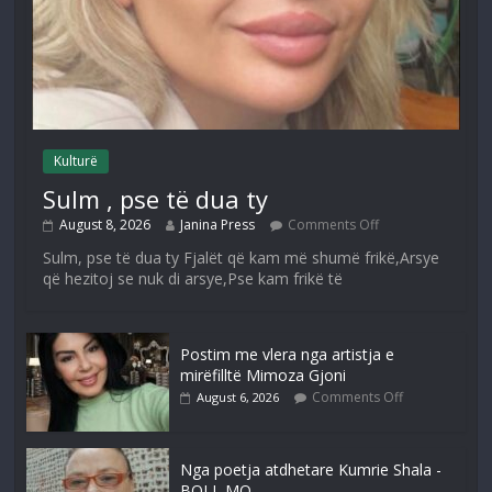
Kulturë
Sulm , pse të dua ty
August 8, 2026
Janina Press
Comments Off
Sulm, pse të dua ty Fjalët që kam më shumë frikë,Arsye
që hezitoj se nuk di arsye,Pse kam frikë të
Postim me vlera nga artistja e
mirëfilltë Mimoza Gjoni
Comments Off
August 6, 2026
Nga poetja atdhetare Kumrie Shala -
BOLL MO