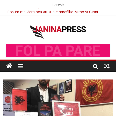
Latest:
Postim me vlera nga artistja e mirëfilltë Mimoza Gjoni
Nga poetja atdhetare Kumrie Shala -BOLL MO
Nga Elmije Ajazi e nderuar
Brahim Çekaj njē veprimtar i respektuar i çeshtjës kombëtare
Sulm , pse të dua ty