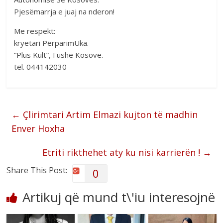
Pjesëmarrja e juaj na nderon!
Me respekt:
kryetari PërparimUka.
“Plus Kult”, Fushë Kosovë.
tel. 044142030
←
Çlirimtari Artim Elmazi kujton të madhin
Enver Hoxha
Etriti rikthehet aty ku nisi karrierën !
→
Share This Post:
0
Artikuj që mund t\'iu interesojnë