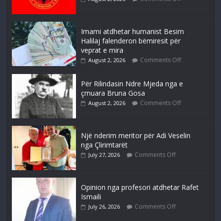
Imami atdhetar humanist Besim
Halilaj falenderon bëmiresit për
veprat e mira
Comments Off
August 2, 2026
Për Rilindasin Ndre Mjeda nga e
çmuara Bruna Gosa
Comments Off
August 2, 2026
Një nderim meritor për Adi Veselin
nga Çlirimtarët
Comments Off
July 27, 2026
Opinion nga profesori atdhetar Rafet
Ismaili
Comments Off
July 26, 2026