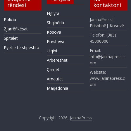
rëndësi
kontaktoni
Ngjyra
Policia
JaninaPress|
Shqipëria
Prishtinë| Kosovë
Zjarrëfikësat
Kosova
Telefon: (383)
Spitalet
45000000
Presheva
Pyetje të shpeshta
Email:
Ulqini
info@janinapress.c
Arbëreshët
om
Çamët
Website:
www.janinapress.c
Arnautët
om
Maqedonia
Copyright 2026,
JaninaPress