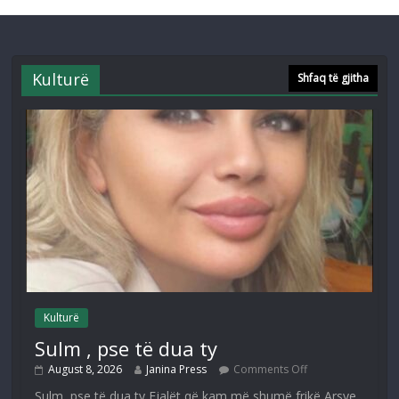
Kulturë
Shfaq të gjitha
Kulturë
Sulm , pse të dua ty
August 8, 2026
Janina Press
Comments Off
Sulm, pse të dua ty Fjalët që kam më shumë frikë,Arsye