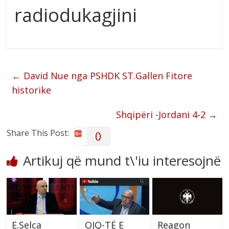
radiodukagjini
←
David Nue nga PSHDK ST.Gallen Fitore
historike
Shqipëri -Jordani 4-2
→
Share This Post:
0
Artikuj që mund t\'iu interesojnë
E.Selca
OJQ-TË E
Reagon