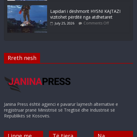
Lapidari i dëshmorit HYSNI KAJTAZI
vizitohet përditë nga atdhetaret
Comments Off
July 25, 2026
Rreth nesh
Janina Press është agjenci e pavarur lajmesh alternative e
regjistruar pranë Ministrisë së Tregtisë dhe Industrisë së
Republikës së Kosovës.
Linqe me
Të tjera
Na