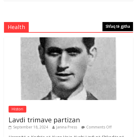
Brahim Çekaj njē veprimtar i respektuar i
çeshtjës kombëtare
Comments Off
August 5, 2026
Health
Shfaq të gjitha
Çlirimtari Mentor Mushkolaj nderohet
me mirenjohje nga Xhevdet Qeriqi Dega
e invalidëve në Fushë Kosovë
Comments Off
August 4, 2026
Sulm , pse të dua ty
Comments Off
August 8, 2026
Histori
Lavdi trimave partizan
September 18, 2024
Janina Press
Comments Off