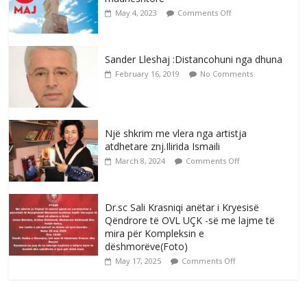
May 4, 2023
Comments Off
Sander Lleshaj :Distancohuni nga dhuna
February 16, 2019
No Comments
Një shkrim me vlera nga artistja
atdhetare znj.Ilirida Ismaili
March 8, 2024
Comments Off
Dr.sc Sali Krasniqi anëtar i Kryesisë
Qëndrore të OVL UÇK -së me lajme të
mira për Kompleksin e
dëshmorëve(Foto)
May 17, 2025
Comments Off