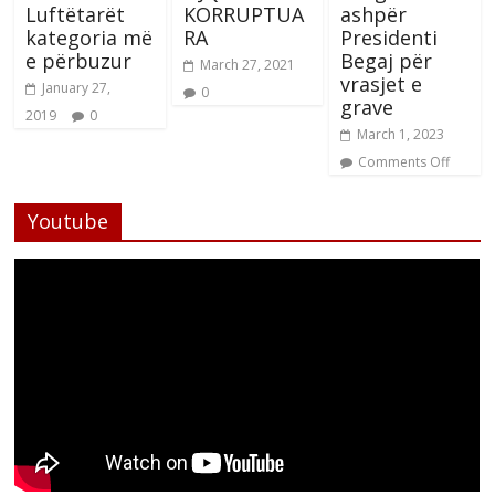
Luftëtarët
KORRUPTUA
ashpër
kategoria më
RA
Presidenti
e përbuzur
Begaj për
March 27, 2021
vrasjet e
January 27,
0
grave
2019
0
March 1, 2023
Comments Off
Youtube