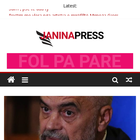
Latest:
Sulm , pse të dua ty
Postim me vlera nga artistja e mirëfilltë Mimoza Gjoni
Nga poetja atdhetare Kumrie Shala -BOLL MO
Nga Elmije Ajazi e nderuar
Brahim Çekaj njē veprimtar i respektuar i çeshtjës kombëtare