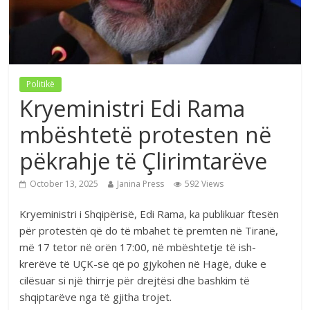
Politikë
Kryeministri Edi Rama
mbështetë protesten në
pëkrahje të Çlirimtarëve
October 13, 2025
Janina Press
592 Views
Kryeministri i Shqipërisë, Edi Rama, ka publikuar ftesën
për protestën që do të mbahet të premten në Tiranë,
më 17 tetor në orën 17:00, në mbështetje të ish-
krerëve të UÇK-së që po gjykohen në Hagë, duke e
cilësuar si një thirrje për drejtësi dhe bashkim të
shqiptarëve nga të gjitha trojet.