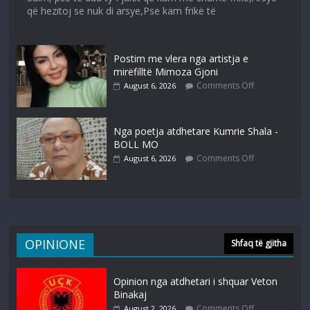
që hezitoj se nuk di arsye,Pse kam frikë të
Postim me vlera nga artistja e
mirëfilltë Mimoza Gjoni
Comments Off
August 6, 2026
Nga poetja atdhetare Kumrie Shala -
BOLL MO
Comments Off
August 6, 2026
OPINIONE
Shfaq të gjitha
Opinion nga atdhetari i shquar Veton
Binakaj
Comments Off
August 2, 2026