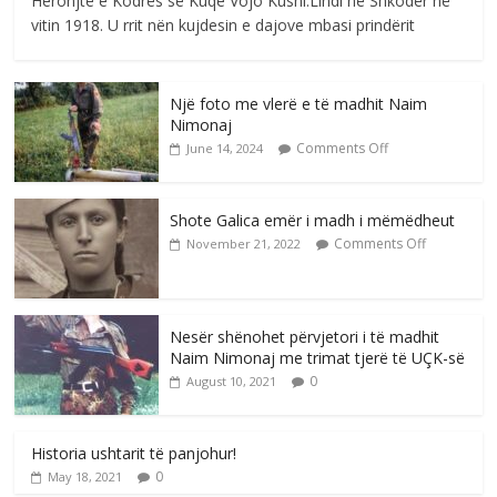
Heronjtë e Kodrës së Kuqe Vojo Kushi.Lindi në Shkodër në
vitin 1918. U rrit nën kujdesin e dajove mbasi prindërit
Një foto me vlerë e të madhit Naim
Nimonaj
Comments Off
June 14, 2024
Shote Galica emër i madh i mëmëdheut
Comments Off
November 21, 2022
Nesër shënohet përvjetori i të madhit
Naim Nimonaj me trimat tjerë të UÇK-së
0
August 10, 2021
Historia ushtarit të panjohur!
0
May 18, 2021