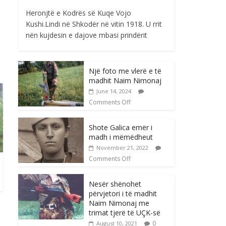
Heronjtë e Kodrës së Kuqe Vojo
Kushi.Lindi në Shkodër në vitin 1918. U rrit
nën kujdesin e dajove mbasi prindërit
Një foto me vlerë e të
madhit Naim Nimonaj
June 14, 2024
Comments Off
Shote Galica emër i
madh i mëmëdheut
November 21, 2022
Comments Off
Nesër shënohet
përvjetori i të madhit
Naim Nimonaj me
trimat tjerë të UÇK-së
0
August 10, 2021