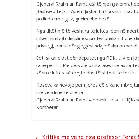
Gjeneral Rrahman Rama është një nga emrat që b
Bashkëluftëtar i Adem Jasharit, i Hashim Thaçit 
po lindte me gjak, guxim dhe besë.
Nga ditët më të vështira të luftës, deri në nd
mbeti simbol i disiplinës, profesionalizmit dhe 
privilegj, por si përgjegjësi ndaj dëshmorëve dh
Sot, si kandidat për deputet nga PDK, ai vjen jo
ranë për liri. Me përvojë ushtarake, me autor
zërin e luftës së drejtë dhe të shtetit të fortë.
Kosova ka nevojë për njerëz që e kanë mbrojtur
me vendime të drejta.
Gjeneral Rrahman Rama – besnik i lirisë, i UÇK-
Kombëtar
←
Kritika me vend nga profesor Ferat 