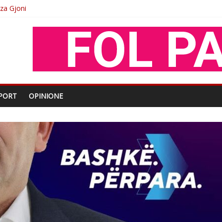
oza Gjoni
O
shtjës kombëtare
enjohje nga Xhevdet Qeriqi Dega e invalidëve në Fushë Kosovë
PORT
OPINIONE