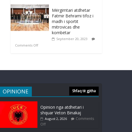
Mërgimtari atdhetar
Fatmir Behrami tifoz i
madh i sportit
mitrovicas dhe
kombëtar
September 20, 2023
Comments Off
OPINIONE
Shfaq të gjitha
Opinion nga atdhetari i
shquar Veton Binakaj
Comments
August 2, 2026
Off