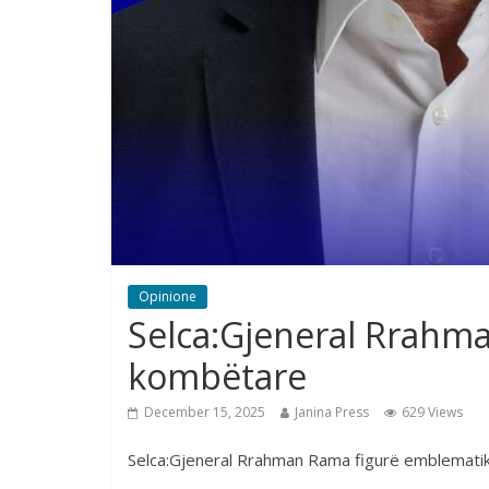
Opinione
Selca:Gjeneral Rrahm
kombëtare
December 15, 2025
Janina Press
629 Views
Selca:Gjeneral Rrahman Rama figurë emblemat