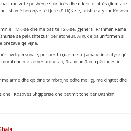
art me vete peshën e sakrificës dhe nderin e luftës çlirimtare.
dhe i shumë heronjve të tjerë të UÇK-së, ai ishte aty kur Kosova
ërtimin e TMK-së dhe më pas të FSK-së, gjenerali Rrahman Rama
dashurisë së pakushtëzuar për atdheun. Ai nuk e pa uniformën si
e brezave që vijnë.
 për lavdi personale, por për ta çuar më tej amanetin e atyre që
itet moral dhe me zemër atdhetari, Rrahman Rama përfaqëson
 me armë dhe që dinë ta mbrojnë edhe me ligj, me dinjitet dhe
së dhe i Kosovës Shqipërisë dhe betimit tonë për Bashkim
Shala