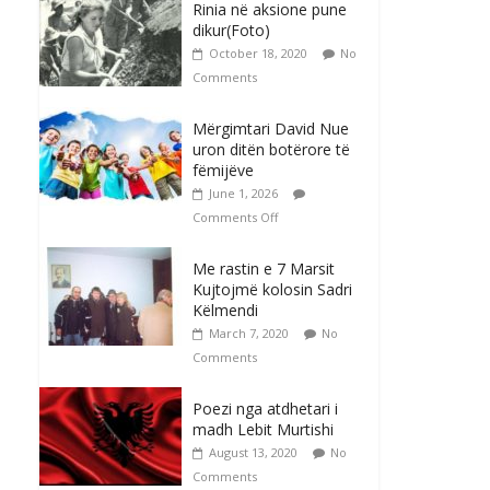
Rinia në aksione pune
dikur(Foto)
October 18, 2020
No
Comments
Mërgimtari David Nue
uron ditën botërore të
fëmijëve
June 1, 2026
Comments Off
Me rastin e 7 Marsit
Kujtojmë kolosin Sadri
Këlmendi
March 7, 2020
No
Comments
Poezi nga atdhetari i
madh Lebit Murtishi
August 13, 2020
No
Comments