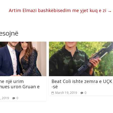
Artim Elmazi bashkëbisedim me yjet kuq e zi
→
resojnë
me një urim
Beat Coli ishte zemra e UÇK
nues uron Gruan e
-së
March 19, 2019
0
, 2019
0