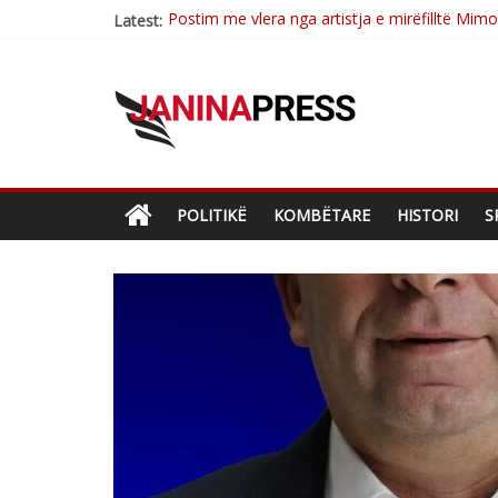
Postim me vlera nga artistja e mirëfilltë Mim
Latest:
Nga poetja atdhetare Kumrie Shala -BOLL M
Nga Elmije Ajazi e nderuar
Brahim Çekaj njē veprimtar i respektuar i çe
Çlirimtari Mentor Mushkolaj nderohet me mir
POLITIKË
KOMBËTARE
HISTORI
S