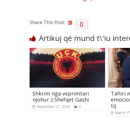
Share This Post:
0
Artikuj që mund t\'iu inte
Shkrim nga veprimtari
Tahiri 
njohur z.Shefqet Gashi
emocio
tij
September 27, 2020
0
March 17