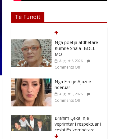
Të Fundit
Nga poetja atdhetare
Kumrie Shala -BOLL
MO
August 6, 2026
Comments Off
Nga Elmije Ajazi e
nderuar
August 5, 2026
Comments Off
Brahim Çekaj njē
veprimtar i respektuar i
çeshtjës kombëtare
August 5, 2026