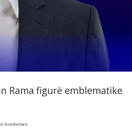
an Rama figurë emblematike
ike Kombëtare