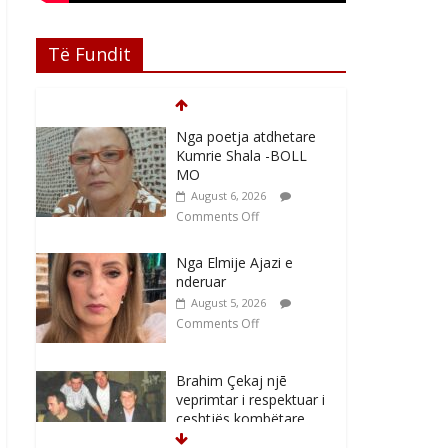
Të Fundit
Nga poetja atdhetare
Kumrie Shala -BOLL
MO
August 6, 2026
Comments Off
Nga Elmije Ajazi e
nderuar
August 5, 2026
Comments Off
Brahim Çekaj njē
veprimtar i respektuar i
çeshtjës kombëtare
August 5, 2026