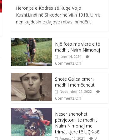
Heronjtë e Kodrës së Kuqe Vojo
Kushi.Lindi në Shkodër në vitin 1918. U rrit
nën kujdesin e dajove mbasi prindërit
Një foto me vlerë e të
madhit Naim Nimonaj
June 14, 2024
Comments Off
Shote Galica emër i
madh i mëmëdheut
November 21, 2022
Comments Off
Nesër shënohet
përvjetori i të madhit
Naim Nimonaj me
trimat tjerë të UÇK-së
0
August 10, 2021