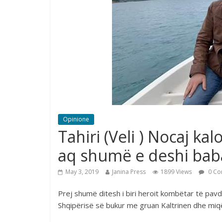
Opinione
Tahiri (Veli ) Nocaj k
aq shumë e deshi bab
May 3, 2019
Janina Press
1899 Views
0 Co
Prej shumë ditesh i biri heroit kombëtar të pavd
Shqipërisë së bukur me gruan Kaltrinen dhe miqë