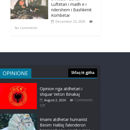
Luftëtari i madh e i
ndershem i Bashkimit
Kombëtar
December 25, 2020
No Comments
OPINIONE
Shfaq të gjitha
Opinion nga atdhetari i
shquar Veton Binakaj
Comments
August 2, 2026
Off
Imami atdhetar humanist
Besim Halilaj falenderon