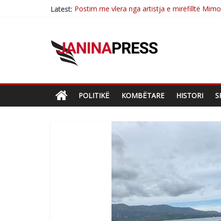
Postim me vlera nga artistja e mirëfilltë Mim
Latest:
Nga poetja atdhetare Kumrie Shala -BOLL M
Nga Elmije Ajazi e nderuar
Brahim Çekaj njē veprimtar i respektuar i çe
Çlirimtari Mentor Mushkolaj nderohet me mir
POLITIKË
KOMBËTARE
HISTORI
S