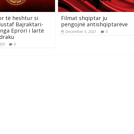
 të heshtur si
Filmat shqiptar ju
ustaf Bajraktari-
pengojnë antishqiptarëve
nga Eprori i lartë
December 5, 2021
0
adraku
020
0