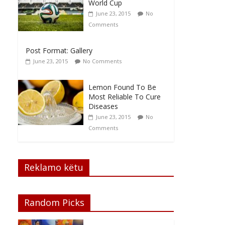
World Cup
June 23, 2015
No
Comments
Post Format: Gallery
June 23, 2015
No Comments
Lemon Found To Be
Most Reliable To Cure
Diseases
June 23, 2015
No
Comments
Reklamo këtu
Random Picks