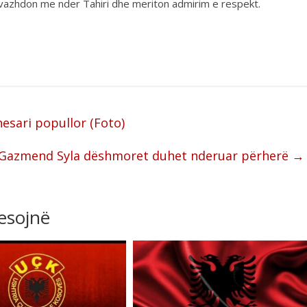
 vazhdon me nder Tahiri dhe meriton admirim e respekt.
esari popullor (Foto)
z.Gazmend Syla dëshmoret duhet nderuar përherë
→
resojnë