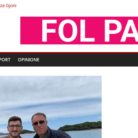
oza Gjoni
O
shtjës kombëtare
enjohje nga Xhevdet Qeriqi Dega e invalidëve në Fushë Kosovë
PORT
OPINIONE