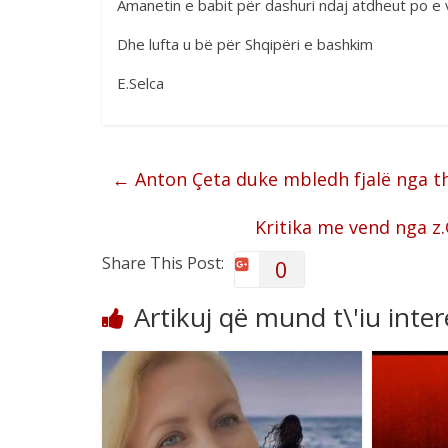
Amanetin e babit për dashuri ndaj atdheut po e
Dhe lufta u bë për Shqipëri e bashkim
E.Selca
←
Anton Çeta duke mbledh fjalë nga th
Kritika me vend nga 
Share This Post:
0
Artikuj që mund t\'iu inte