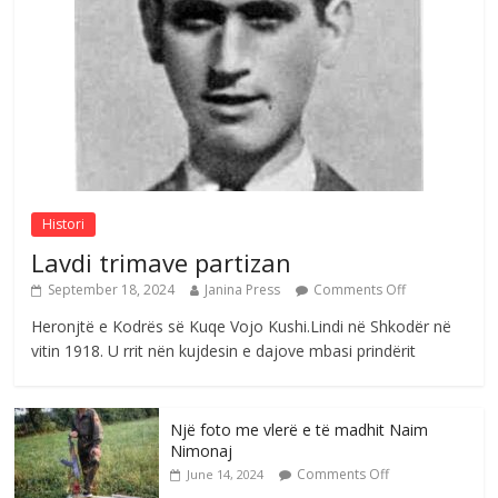
në atdhe të shoqerisë Levizja
Comments Off
August 3, 2026
Postim me vlera nga artistja e mirëfilltë
Mimoza Gjoni
Comments Off
August 6, 2026
Histori
Lavdi trimave partizan
September 18, 2024
Janina Press
Comments Off
Heronjtë e Kodrës së Kuqe Vojo Kushi.Lindi në Shkodër në
vitin 1918. U rrit nën kujdesin e dajove mbasi prindërit
Një foto me vlerë e të madhit Naim
Nimonaj
Comments Off
June 14, 2024