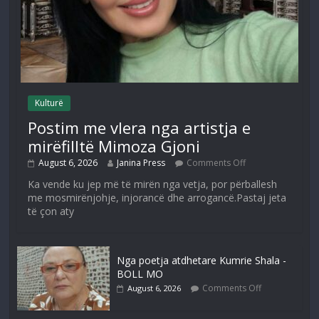
Kulturë
Postim me vlera nga artistja e
mirëfilltë Mimoza Gjoni
August 6, 2026
Janina Press
Comments Off
Ka vende ku jep më të mirën nga vetja, por përballesh
me mosmirënjohje, injorancë dhe arrogancë.Pastaj jeta
të çon aty
Nga poetja atdhetare Kumrie Shala -
BOLL MO
Comments Off
August 6, 2026