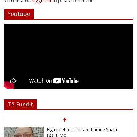
You must be
logged in
to post a comment.
Youtube
Të Fundit
Nga poetja atdhetare Kumrie Shala -
BOLL MO