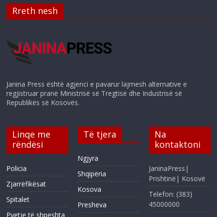
Rreth nesh
Janina Press është agjenci e pavarur lajmesh alternative e
regjistruar pranë Ministrisë së Tregtisë dhe Industrisë së
Republikës së Kosovës.
Linqe me
Të tjera
Na
rëndësi
kontaktoni
Ngjyra
Policia
JaninaPress|
Shqipëria
Prishtinë| Kosovë
Zjarrëfikësat
Kosova
Telefon: (383)
Spitalet
45000000
Presheva
Pyetje të shpeshta