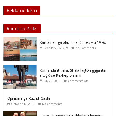
Reklamo këtu
Random Picks
Kartoline nga plazhi ne Durres viti 1976.
February 28, 2019
No Comments
Komandant Ferat Shala kujton gjigantin
e UÇK së Rexhep Bislimin
July 28, 2026
Comments Off
Opinion nga Ruzhdi Gashi
October 10, 2019
No Comments
Çlirimtari Mentor Mushkolaj :Shqipëria