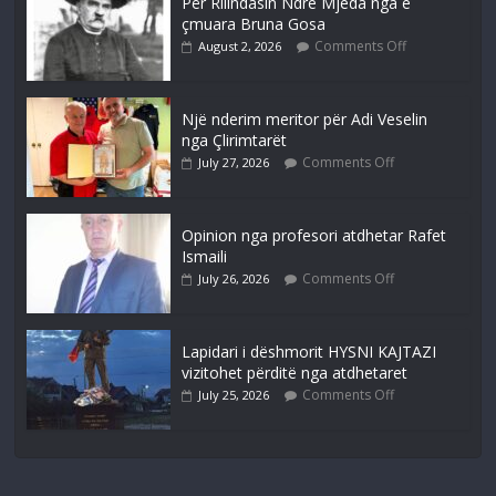
Për Rilindasin Ndre Mjeda nga e
çmuara Bruna Gosa
Comments Off
August 2, 2026
Një nderim meritor për Adi Veselin
nga Çlirimtarët
Comments Off
July 27, 2026
Opinion nga profesori atdhetar Rafet
Ismaili
Comments Off
July 26, 2026
Lapidari i dëshmorit HYSNI KAJTAZI
vizitohet përditë nga atdhetaret
Comments Off
July 25, 2026