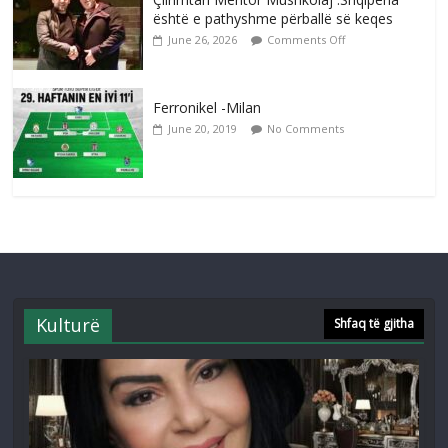
është e pathyshme përballë së keqes
June 26, 2026
Comments Off
Ferronikel -Milan
June 20, 2019
No Comments
Kulturë
Shfaq të gjitha