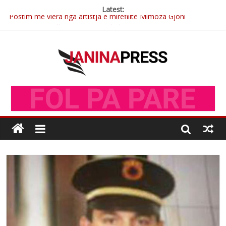
Latest:
Postim me vlera nga artistja e mirëfilltë Mimoza Gjoni
Nga poetja atdhetare Kumrie Shala -BOLL MO
Nga Elmije Ajazi e nderuar
Brahim Çekaj njē veprimtar i respektuar i çeshtjës kombëtare
Çlirimtari Mentor Mushkolaj nderohet me mirenjohje nga
Xhevdet Qeriqi Dega e invalidëve në Fushë Kosovë