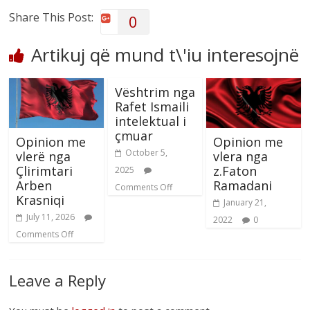
Share This Post:
0
Artikuj që mund t\'iu interesojnë
Vështrim nga
Rafet Ismaili
intelektual i
çmuar
Opinion me
Opinion me
October 5,
vlerë nga
vlera nga
Çlirimtari
z.Faton
2025
Arben
Ramadani
Comments Off
Krasniqi
January 21,
July 11, 2026
2022
0
Comments Off
Leave a Reply