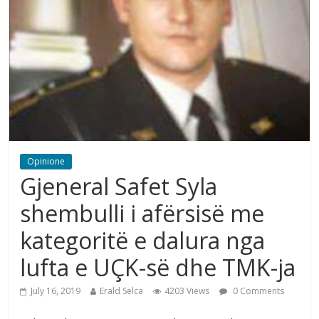
Opinione
Gjeneral Safet Syla
shembulli i afërsisë me
kategoritë e dalura nga
lufta e UÇK-së dhe TMK-ja
July 16, 2019
Erald Selca
4203 Views
0 Comments