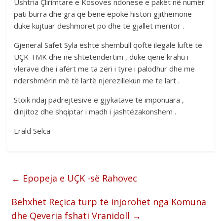
Ushtria Çlirimtare e Kosoves ndonese e pakët në numër
pati burra dhe gra që bënë epokë histori gjithemone
duke kujtuar deshmoret po dhe të gjallët meritor .
Gjeneral Safet Syla është shembull qoftë ilegale luftë të
UÇK TMK dhe në shtetendertim , duke qenë krahu i
vlerave dhe i afërt me ta zëri i tyre i palodhur dhe me
ndershmërin më të lartë njerezillekun me te lart .
Stoik ndaj padrejtesive e gjykatave të imponuara ,
dinjitoz dhe shqiptar i madh i jashtëzakonshem .
Erald Selca
←
Epopeja e UÇK -së Rahovec
Behxhet Reçica turp të injorohet nga Komuna
dhe Qeveria fshati Vranidoll
→