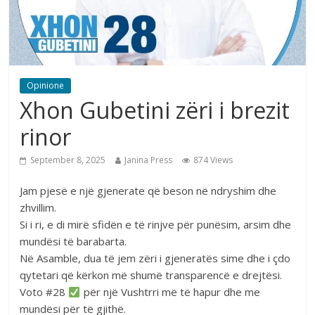
Opinione
Xhon Gubetini zëri i brezit
rinor
September 8, 2025
Janina Press
874 Views
Jam pjesë e një gjenerate që beson në ndryshim dhe
zhvillim.
Si i ri, e di mirë sfidën e të rinjve për punësim, arsim dhe
mundësi të barabarta.
Në Asamble, dua të jem zëri i gjeneratës sime dhe i çdo
qytetari që kërkon më shumë transparencë e drejtësi.
Voto #28
për një Vushtrri më të hapur dhe me
mundësi për të gjithë.