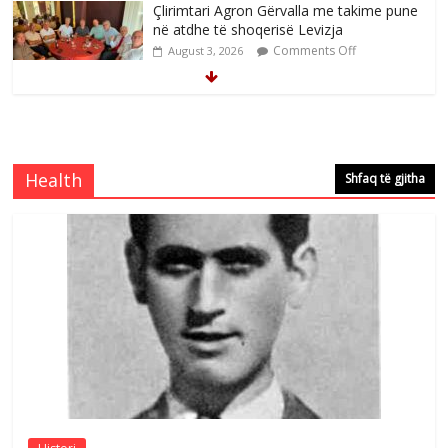
Çlirimtari Agron Gërvalla me takime pune
në atdhe të shoqerisë Levizja
Comments Off
August 3, 2026
Mimoza Gjoni artiste e mirëfilltë e
këngës shqiptare
Comments Off
August 3, 2026
Health
Shfaq të gjitha
S’mbaj inat me asnjëri -Ganimete Jakupi
poete e respektuar
Comments Off
August 3, 2026
Nga Elmije Ajazi e nderuar
Comments Off
August 5, 2026