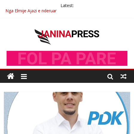
Latest:
Nga Elmije Ajazi e nderuar
Brahim Çekaj njē veprimtar i respektuar i çeshtjës kombëtare
Çlirimtari Mentor Mushkolaj nderohet me mirenjohje nga
Xhevdet Qeriqi Dega e invalidëve në Fushë Kosovë
Çlirimtari Agron Gërvalla me takime pune në atdhe të shoqerisë
Levizja
Mimoza Gjoni artiste e mirëfilltë e këngës shqiptare