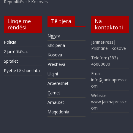
Republikës së Kosovës.
Linqe me
Të tjera
Na
rëndësi
kontaktoni
Ngjyra
Policia
JaninaPress|
Shqipëria
Prishtinë| Kosovë
Zjarrëfikësat
Kosova
Telefon: (383)
Spitalet
45000000
Presheva
Pyetje të shpeshta
Email:
Ulqini
info@janinapress.c
Arbëreshët
om
Çamët
Website:
www.janinapress.c
Arnautët
om
Maqedonia