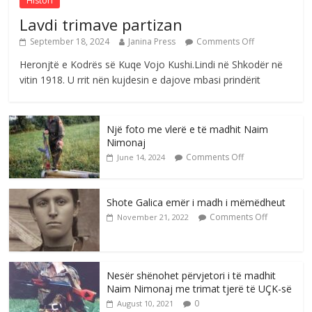
Histori
Lavdi trimave partizan
September 18, 2024
Janina Press
Comments Off
Heronjtë e Kodrës së Kuqe Vojo Kushi.Lindi në Shkodër në
vitin 1918. U rrit nën kujdesin e dajove mbasi prindërit
Një foto me vlerë e të madhit Naim
Nimonaj
Comments Off
June 14, 2024
Shote Galica emër i madh i mëmëdheut
Comments Off
November 21, 2022
Nesër shënohet përvjetori i të madhit
Naim Nimonaj me trimat tjerë të UÇK-së
0
August 10, 2021