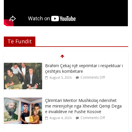
Të Fundit
Brahim Çekaj njē veprimtar i respektuar i
çeshtjës kombëtare
Comments Off
August 5, 2026
Çlirimtari Mentor Mushkolaj nderohet
me mirenjohje nga Xhevdet Qeriqi Dega
e invalidëve në Fushë Kosovë
Comments Off
August 4, 2026