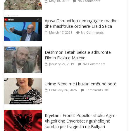
May 10, 2019
No Comments
Vjosa Osmani kjo demagoge e madhe
dhe mashtruse ordinere-Erald Selca
March 17, 2021
No Comments
Dëshmori Fetah Selca e adhuronte
Filmin Flaka e Maleve
January 29, 2019
No Comments
Urime Nënë më i bukuri emër në botë
February 26, 2026
Comments Off
Kryetari i Frontit Popullor shoku Agim
Xhigoli dhe Enveristët ngushëllojnë
kombin për tragjedin në Bullgari