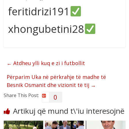
feritidrizi191
xhongubetini28
←
Atdheu ylli kuq e zi i futbollit
Përparim Uka në përkrahje të madhe të
Besnik Osmanit dhe vizionit të tij
→
Share This Post:
0
Artikuj që mund t\'iu interesojnë