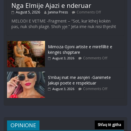
Nga Elmije Ajazi e nderuar
August 5, 2026
Janina Press
Comments Off
MELODI E VETME -Fragment – “Sot, kur kthej kokën
pas, nuk shoh plagë. Shoh yje.” Jeta ime nuk nisi thjesht
Mimoza Gjoni artiste e mirëfilltë e
këngës shqiptare
Comments Off
August 3, 2026
S’mbaj inat me asnjëri -Ganimete
Jakupi poete e respektuar
Comments Off
August 3, 2026
OPINIONE
Shfaq të gjitha