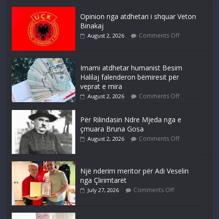
Opinion nga atdhetari i shquar Veton
Binakaj
Comments Off
August 2, 2026
Imami atdhetar humanist Besim
Halilaj falenderon bëmiresit për
veprat e mira
Comments Off
August 2, 2026
Për Rilindasin Ndre Mjeda nga e
çmuara Bruna Gosa
Comments Off
August 2, 2026
Një nderim meritor për Adi Veselin
nga Çlirimtarët
Comments Off
July 27, 2026