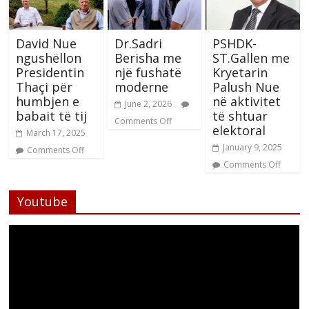
David Nue
Dr.Sadri
PSHDK-
ngushëllon
Berisha me
ST.Gallen me
Presidentin
një fushatë
Kryetarin
Thaçi për
moderne
Palush Nue
humbjen e
në aktivitet
June 2, 2026
babait të tij
të shtuar
Comments Off
elektoral
March 17, 2025
January 9, 2025
Comments Off
Comments Off
Youtube