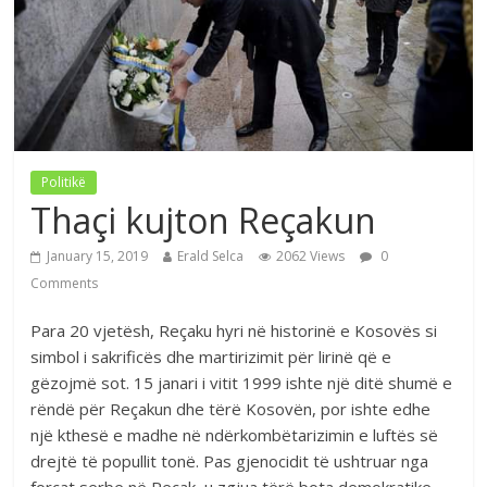
Politikë
Thaçi kujton Reçakun
January 15, 2019
Erald Selca
2062 Views
0
Comments
Para 20 vjetësh, Reçaku hyri në historinë e Kosovës si
simbol i sakrificës dhe martirizimit për lirinë që e
gëzojmë sot. 15 janari i vitit 1999 ishte një ditë shumë e
rëndë për Reçakun dhe tërë Kosovën, por ishte edhe
një kthesë e madhe në ndërkombëtarizimin e luftës së
drejtë të popullit tonë. Pas gjenocidit të ushtruar nga
forcat serbe në Reçak, u zgjua tërë bota demokratike