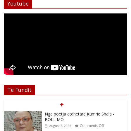
Youtube
Të Fundit
Nga poetja atdhetare Kumrie Shala -
BOLL MO
Comments Off
August 6, 2026