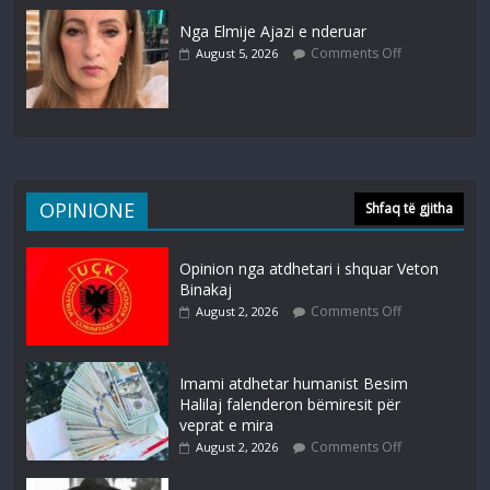
Nga Elmije Ajazi e nderuar
Comments Off
August 5, 2026
OPINIONE
Shfaq të gjitha
Opinion nga atdhetari i shquar Veton
Binakaj
Comments Off
August 2, 2026
Imami atdhetar humanist Besim
Halilaj falenderon bëmiresit për
veprat e mira
Comments Off
August 2, 2026