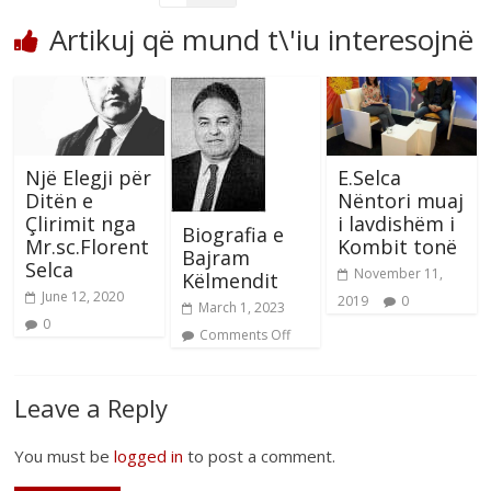
Artikuj që mund t\'iu interesojnë
Një Elegji për
E.Selca
Ditën e
Nëntori muaj
Çlirimit nga
i lavdishëm i
Biografia e
Mr.sc.Florent
Kombit tonë
Bajram
Selca
November 11,
Këlmendit
June 12, 2020
2019
0
March 1, 2023
0
Comments Off
Leave a Reply
You must be
logged in
to post a comment.