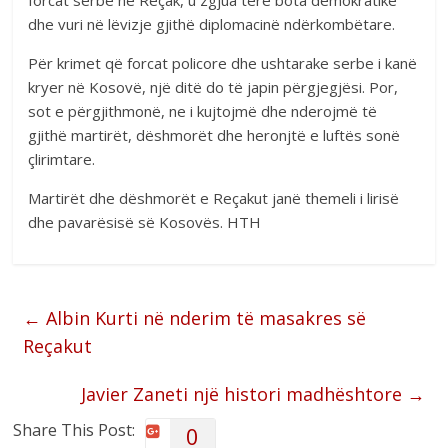
dhe vuri në lëvizje gjithë diplomacinë ndërkombëtare.
Për krimet që forcat policore dhe ushtarake serbe i kanë
kryer në Kosovë, një ditë do të japin përgjegjësi. Por,
sot e përgjithmonë, ne i kujtojmë dhe nderojmë të
gjithë martirët, dëshmorët dhe heronjtë e luftës sonë
çlirimtare.
Martirët dhe dëshmorët e Reçakut janë themeli i lirisë
dhe pavarësisë së Kosovës. HTH
←
Albin Kurti në nderim të masakres së
Reçakut
Javier Zaneti një histori madhështore
→
Share This Post:
0