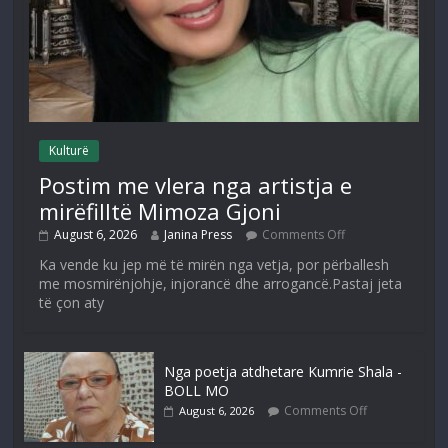
Kulturë
Postim me vlera nga artistja e
mirëfilltë Mimoza Gjoni
August 6, 2026
Janina Press
Comments Off
Ka vende ku jep më të mirën nga vetja, por përballesh
me mosmirënjohje, injorancë dhe arrogancë.Pastaj jeta
të çon aty
Nga poetja atdhetare Kumrie Shala -
BOLL MO
Comments Off
August 6, 2026