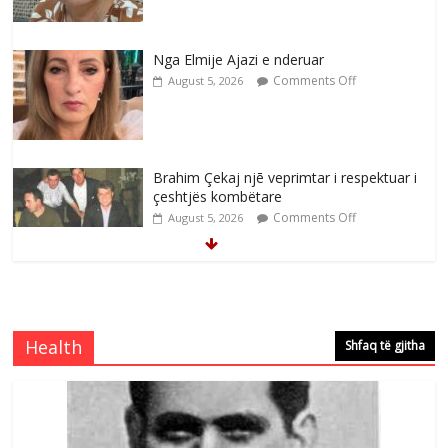
Nga Elmije Ajazi e nderuar
Comments Off
August 5, 2026
Brahim Çekaj njē veprimtar i respektuar i
çeshtjës kombëtare
Comments Off
August 5, 2026
Çlirimtari Mentor Mushkolaj nderohet
me mirenjohje nga Xhevdet Qeriqi Dega
e invalidëve në Fushë Kosovë
Health
Shfaq të gjitha
Comments Off
August 4, 2026
Çlirimtari Agron Gërvalla me takime pune
në atdhe të shoqerisë Levizja