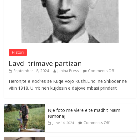
Comments Off
August 3, 2026
Postim me vlera nga artistja e mirëfilltë
Mimoza Gjoni
Comments Off
August 6, 2026
Histori
Lavdi trimave partizan
September 18, 2024
Janina Press
Comments Off
Heronjtë e Kodrës së Kuqe Vojo Kushi.Lindi në Shkodër në
vitin 1918. U rrit nën kujdesin e dajove mbasi prindërit
Një foto me vlerë e të madhit Naim
Nimonaj
Comments Off
June 14, 2024