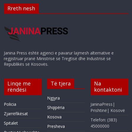
Rreth nesh
Janina Press është agjenci e pavarur lajmesh alternative e
regjistruar pranë Ministrisë së Tregtisë dhe Industrisë së
Republikës së Kosovës.
Linqe me
Të tjera
Na
rëndësi
kontaktoni
Ngjyra
Policia
JaninaPress|
Shqipëria
Prishtinë| Kosovë
Zjarrëfikësat
Kosova
Telefon: (383)
Spitalet
45000000
Presheva