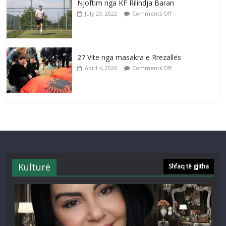
Njoftim nga KF Rilindja Baran
July 20, 2022
Comments Off
27 Vite nga masakra e Rrezallës
April 4, 2026
Comments Off
Kulturë
Shfaq të gjitha