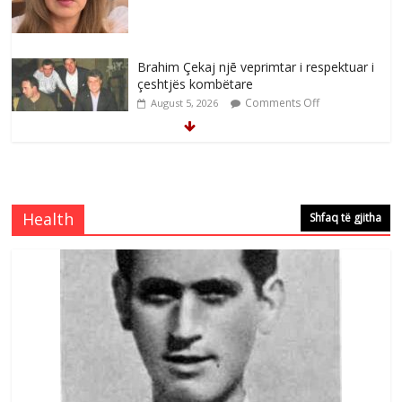
Brahim Çekaj njē veprimtar i respektuar i
çeshtjës kombëtare
Comments Off
August 5, 2026
Çlirimtari Mentor Mushkolaj nderohet
me mirenjohje nga Xhevdet Qeriqi Dega
e invalidëve në Fushë Kosovë
Health
Shfaq të gjitha
Comments Off
August 4, 2026
Çlirimtari Agron Gërvalla me takime pune
në atdhe të shoqerisë Levizja
Comments Off
August 3, 2026
Postim me vlera nga artistja e mirëfilltë
Mimoza Gjoni