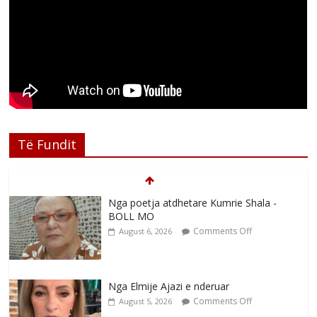
Të Fundit
Nga poetja atdhetare Kumrie Shala -
BOLL MO
Comments Off
August 6, 2026
Nga Elmije Ajazi e nderuar
Comments Off
August 5, 2026