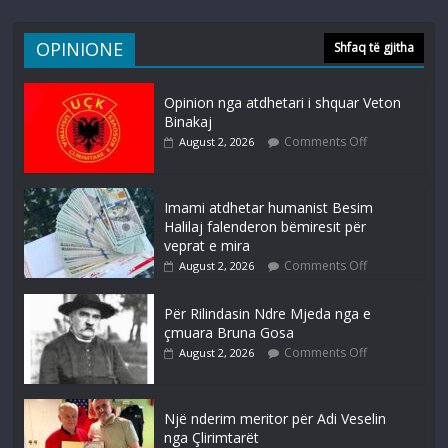
OPINIONE
Shfaq të gjitha
Opinion nga atdhetari i shquar Veton
Binakaj
Comments Off
August 2, 2026
Imami atdhetar humanist Besim
Halilaj falenderon bëmiresit për
veprat e mira
Comments Off
August 2, 2026
Për Rilindasin Ndre Mjeda nga e
çmuara Bruna Gosa
Comments Off
August 2, 2026
Një nderim meritor për Adi Veselin
nga Çlirimtarët