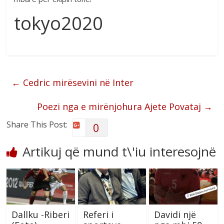
tokyo2020
←
Cedric mirësevini në Inter
Poezi nga e mirënjohura Ajete Povataj
→
Share This Post:
0
Artikuj që mund t\'iu interesojnë
Dallku -Riberi
Referi i
Davidi një