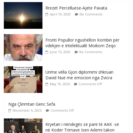
Rrezet Percelluese-Ajete Pavata
April 10, 2020
No Comments
Fronti Popullor ngushëllon Kombin për
vdekjen e Intelektualit Moikom Zeqo
June 15, 2020
No Comments
Urime vëlla Gjon diplomimi shkruan
David Nue me emocion nga Zvicra
May 19, 2026
Comments Off
Nga Çlirimtari Genc Sefa
November 6, 2025
Comments Off
Kryetari i nëndegës së parë të AAK -së
në Koder Trimave Isen Ademi takon