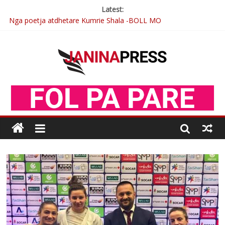
Latest:
Nga poetja atdhetare Kumrie Shala -BOLL MO
Nga Elmije Ajazi e nderuar
Brahim Çekaj njē veprimtar i respektuar i çeshtjës kombëtare
Çlirimtari Mentor Mushkolaj nderohet me mirenjohje nga
Xhevdet Qeriqi Dega e invalidëve në Fushë Kosovë
Postim me vlera nga artistja e mirëfilltë Mimoza Gjoni