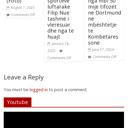
(Foto)
sporteve
nga mbi 50
luftarake
mijë tifozët
August 7, 2023
Filip Nue
në Dortmund
Comments Off
tashmë i
në
vlerësuar
mbështetje
dhe nga të
të
huajt
Kombëtares
sonë
January 18,
June 17, 2024
2025
Comments Off
Comments Off
Leave a Reply
You must be
logged in
to post a comment.
Youtube