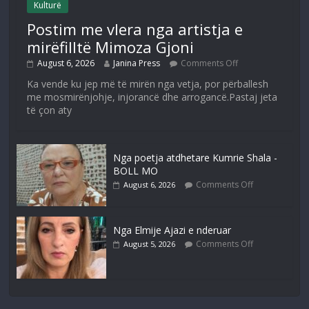
Kulturë
Postim me vlera nga artistja e
mirëfilltë Mimoza Gjoni
August 6, 2026
Janina Press
Comments Off
Ka vende ku jep më të mirën nga vetja, por përballesh
me mosmirënjohje, injorancë dhe arrogancë.Pastaj jeta
të çon aty
Nga poetja atdhetare Kumrie Shala -
BOLL MO
Comments Off
August 6, 2026
Nga Elmije Ajazi e nderuar
Comments Off
August 5, 2026