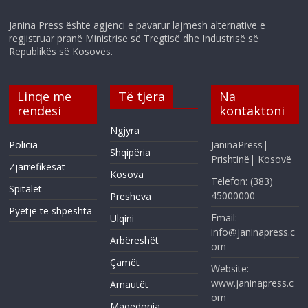
Janina Press është agjenci e pavarur lajmesh alternative e
regjistruar pranë Ministrisë së Tregtisë dhe Industrisë së
Republikës së Kosovës.
Linqe me
Të tjera
Na
rëndësi
kontaktoni
Ngjyra
Policia
JaninaPress|
Shqipëria
Prishtinë| Kosovë
Zjarrëfikësat
Kosova
Telefon: (383)
Spitalet
45000000
Presheva
Pyetje të shpeshta
Email:
Ulqini
info@janinapress.c
Arbëreshët
om
Çamët
Website:
www.janinapress.c
Arnautët
om
Maqedonia