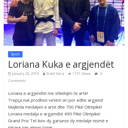
Sport
Loriana Kuka e argjendët
January 26, 2019
Erald Selca
1731 Views
0
Comments
Loriana e argjendtë me shkëlqim të artë!
Trepça nuk prodhon vetëm ari por edhe argjend
Majlinda medaljen e artë dhe 700 Pikë Olimpike!
Loriana medalja e argjendtë 490 Pikë Olimpike!
Grand Prix Tel Aviv dy garuese dy medalje nismë e
mbarë për ekipin tonë!