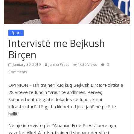
Sport
Intervistë me Bejkush
Birçen
January 30, 2019
Janina Press
1636 Views
0
Comments
OPINION – Ish trajneri kuq kuq Bejkush Birce: “Politika e
28 viteve të fundin “vrau” të ardhmen. Përveç
Skënderbeut që gjatë dekadës së fundit krijoi
infrastrukturë, të gjitha klubet e tjera janë në pikë të
hallit”
Ne nje interviste për “Albanian Free Press” bere nga
gazetari Alket Aliu, ish-trajneri i shquar ndër vite i