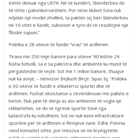
është dënuar nga UEFA. Në të kundërt, Skënderbeu do
të ishte i pakonkurrueshëm. Por nëse klubet tona nuk
ndjekin një model zhvillimi, ta paktën siç bëri Skënderbeu
në 10 vitet e fundit, sukseset e tyre do të rezultojnë një
flluskë sapuni.”
Politika e 28 viteve të fundin “vrau” të ardhmen
Tirana me 250 mijë banorë para viteve ’90 kishte 24
fusha futbolli, sa e sa palestra dhe ambiente ku mund të
përgatiteshin të rinjtë. Sot me 1 milion banorë, thuajse
nuk ka asnjë, – nënvizon Bejkush Birçe. Sipas tij, “Politika
e 30 viteve të fundit e shkatërroi sportin dhe të
ardhmen. Fushat ekzistuese u zëvendësuan me pallate e
beton. Nuk janë të denja as ato ambiente të vogla që
reklamohen, se do të ngrenë sportin tonë nga
katastrofa ku ndodhemi. Sot ne nuk kemi infrastrukturë
sportive për të ardhmen e fëmijëve tanë. Edhe Polonia
vend komunist ishte, por mësova se në kryeqytetin
polak jo vetëm nuk u prekën ambientet sportive, por