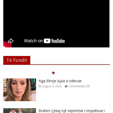
Të Fundit
Nga Elmije Ajazi e nderuar
Comments Off
August 5, 2026
Brahim Çekaj njē veprimtar i respektuar i