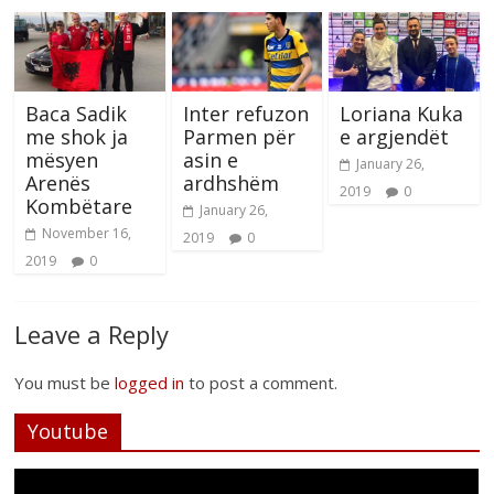
Baca Sadik
Inter refuzon
Loriana Kuka
me shok ja
Parmen për
e argjendët
mësyen
asin e
January 26,
Arenës
ardhshëm
2019
0
Kombëtare
January 26,
November 16,
2019
0
2019
0
Leave a Reply
You must be
logged in
to post a comment.
Youtube