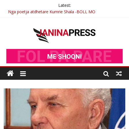
Latest:
Nga poetja atdhetare Kumrie Shala -BOLL MO
Nga Elmije Ajazi e nderuar
Brahim Çekaj njē veprimtar i respektuar i çeshtjës kombëtare
Sulm , pse të dua ty
Postim me vlera nga artistja e mirëfilltë Mimoza Gjoni