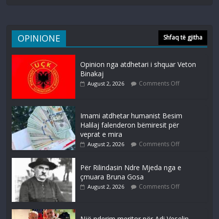
OPINIONE
Shfaq të gjitha
Opinion nga atdhetari i shquar Veton
Binakaj
Comments Off
August 2, 2026
Imami atdhetar humanist Besim
Halilaj falenderon bëmiresit për
veprat e mira
Comments Off
August 2, 2026
Për Rilindasin Ndre Mjeda nga e
çmuara Bruna Gosa
Comments Off
August 2, 2026
Një nderim meritor për Adi Veselin