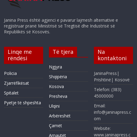
Janina Press është agjenci e pavarur lajmesh alternative e
regjistruar pranë Ministrisë së Tregtisë dhe Industrisë së
Republikës së Kosovës.
Linqe me
Të tjera
Na
rëndësi
kontaktoni
Ngjyra
Policia
JaninaPress|
Shqipëria
Prishtinë| Kosovë
Zjarrëfikësat
Kosova
Telefon: (383)
Spitalet
45000000
Presheva
Pyetje të shpeshta
Email:
Ulqini
info@janinapress.c
Arbëreshët
om
Çamët
Website:
www.janinapress.c
Arnautët