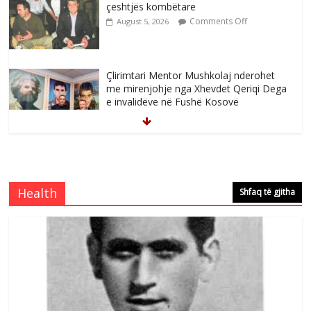
çeshtjës kombëtare
Comments Off
August 5, 2026
Çlirimtari Mentor Mushkolaj nderohet
me mirenjohje nga Xhevdet Qeriqi Dega
e invalidëve në Fushë Kosovë
Comments Off
August 4, 2026
Sulm , pse të dua ty
Comments Off
August 8, 2026
Health
Shfaq të gjitha
Postim me vlera nga artistja e mirëfilltë
Mimoza Gjoni
Comments Off
August 6, 2026