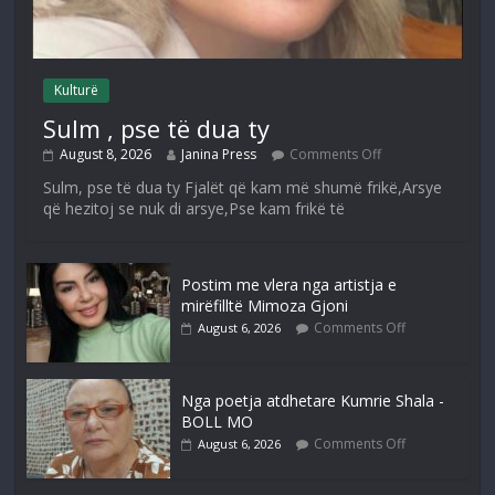
Kulturë
Sulm , pse të dua ty
August 8, 2026
Janina Press
Comments Off
Sulm, pse të dua ty Fjalët që kam më shumë frikë,Arsye
që hezitoj se nuk di arsye,Pse kam frikë të
Postim me vlera nga artistja e
mirëfilltë Mimoza Gjoni
Comments Off
August 6, 2026
Nga poetja atdhetare Kumrie Shala -
BOLL MO
Comments Off
August 6, 2026