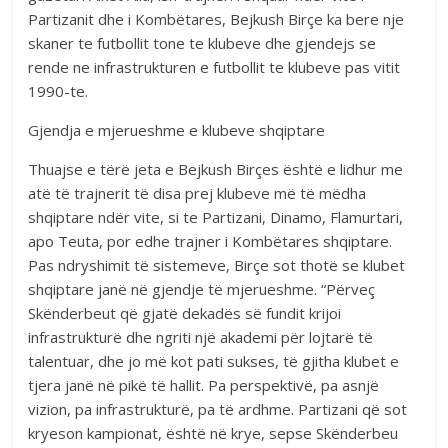
Partizanit dhe i Kombëtares, Bejkush Birçe ka bere nje
skaner te futbollit tone te klubeve dhe gjendejs se
rende ne infrastrukturen e futbollit te klubeve pas vitit
1990-te.
Gjendja e mjerueshme e klubeve shqiptare
Thuajse e tërë jeta e Bejkush Birçes është e lidhur me
atë të trajnerit të disa prej klubeve më të mëdha
shqiptare ndër vite, si te Partizani, Dinamo, Flamurtari,
apo Teuta, por edhe trajner i Kombëtares shqiptare.
Pas ndryshimit të sistemeve, Birçe sot thotë se klubet
shqiptare janë në gjendje të mjerueshme. “Përveç
Skënderbeut që gjatë dekadës së fundit krijoi
infrastrukturë dhe ngriti një akademi për lojtarë të
talentuar, dhe jo më kot pati sukses, të gjitha klubet e
tjera janë në pikë të hallit. Pa perspektivë, pa asnjë
vizion, pa infrastrukturë, pa të ardhme. Partizani që sot
kryeson kampionat, është në krye, sepse Skënderbeu