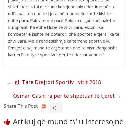
shteti përcaktoi një zonë ku lejoheshin ndërtime për të
ndërtuar terrene të tjera, në momentin kur të kishte
edhe para. Pak vite më parë Polonia organizoi finalet e
Europianit. Ka edhe klube të zhvilluara, ekipin i saj
kombëtar e kishte në botëror, dhe sportet e tjera i ka të
zhvilluara. Më e rëndësishmja ka terrene sportive ku
fëmijët e saj mund të argëtohen dhe të nisin denjësisht
karrierën e tyre sportive, për të nderuar vendin.”
←
Igli Tare Drejtori Sportiv i vitit 2018
Osman Gashi ra për të shpëtuar të tjerët
→
Share This Post:
0
Artikuj që mund t\'iu interesojnë