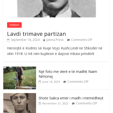
Nga poetja atdhetare Kumrie Shala -
BOLL MO
Comments Off
August 6, 2026
Histori
Lavdi trimave partizan
September 18, 2024
Janina Press
Comments Off
Heronjtë e Kodrës së Kuqe Vojo Kushi.Lindi në Shkodër në
vitin 1918. U rrit nën kujdesin e dajove mbasi prindërit
Një foto me vlerë e të madhit Naim
Nimonaj
Comments Off
June 14, 2024
Shote Galica emër i madh i mëmëdheut
Comments Off
November 21, 2022