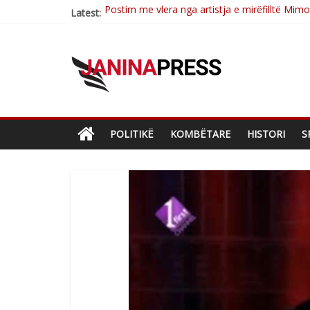
Postim me vlera nga artistja e mirëfilltë Mim
Latest:
Nga poetja atdhetare Kumrie Shala -BOLL M
Nga Elmije Ajazi e nderuar
Brahim Çekaj njē veprimtar i respektuar i çe
Çlirimtari Mentor Mushkolaj nderohet me mir
POLITIKË
KOMBËTARE
HISTORI
S