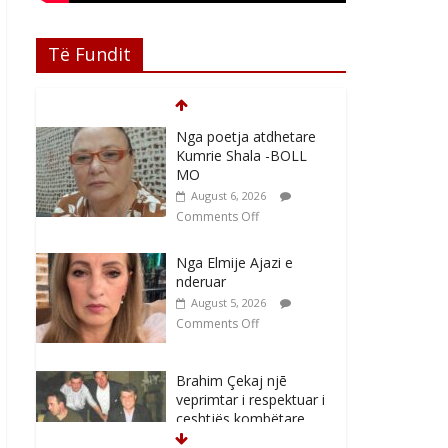
Të Fundit
Nga poetja atdhetare
Kumrie Shala -BOLL
MO
August 6, 2026
Comments Off
Nga Elmije Ajazi e
nderuar
August 5, 2026
Comments Off
Brahim Çekaj njē
veprimtar i respektuar i
çeshtjës kombëtare
August 5, 2026