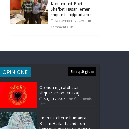
Komandant Poeti
Shefket Hasani emër i
shquar i shqiptarizmes
September 4, 2025
Comments Off
OPINIONE
Shfaq të gjitha
Opinion nga atdhetari i
shquar Veton Binakaj
Comments
August 2, 2026
Off
Imami atdhetar humanist
Besim Halilaj falenderon
bëmiresit për veprat e mira