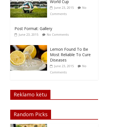
World Cup
June 23, 2015
No
Comments
Post Format: Gallery
June 23, 2015
No Comments
Lemon Found To Be
Most Reliable To Cure
Diseases
June 23, 2015
No
Comments
Reklamo këtu
Random Picks