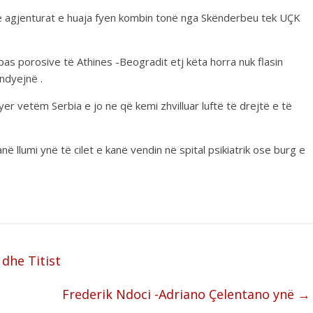
 të agjenturat e huaja fyen kombin tonë nga Skënderbeu tek UÇK
as porosive të Athines -Beogradit etj këta horra nuk flasin
 ndyejnë .
er vetëm Serbia e jo ne që kemi zhvilluar luftë të drejtë e të
në llumi ynë të cilet e kanë vendin në spital psikiatrik ose burg e
 dhe Titist
Frederik Ndoci -Adriano Çelentano ynë
→