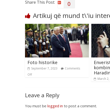
Share This Post:
0
Artikuj që mund t\'iu inte
Foto historike
Enveris
kombin
September 7, 2023
Comments
Haradin
Off
March 2,
Leave a Reply
You must be
logged in
to post a comment.