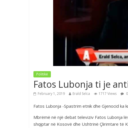
Politikë
Fatos Lubonja ti je ant
February 1, 2019
Erald Selca
1717 Views
0
Fatos Lubonja -Spastrim etnik dhe Gjenocid ka kr
Mbrëmë në një debat televiziv Fatos Lubonja lë
shqiptar në Kosovë dhe Ushtrinë Çlirimtare të 