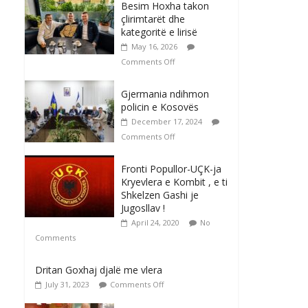
Besim Hoxha takon
çlirimtarët dhe
kategoritë e lirisë
May 16, 2026
Comments Off
Gjermania ndihmon
policin e Kosovës
December 17, 2024
Comments Off
Fronti Popullor-UÇK-ja
Kryevlera e Kombit , e ti
Shkelzen Gashi je
Jugosllav !
April 24, 2020
No
Comments
Dritan Goxhaj djalë me vlera
July 31, 2023
Comments Off