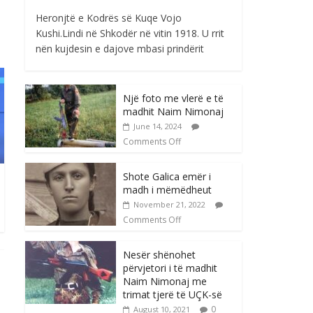
Heronjtë e Kodrës së Kuqe Vojo
Kushi.Lindi në Shkodër në vitin 1918. U rrit
nën kujdesin e dajove mbasi prindërit
Një foto me vlerë e të
madhit Naim Nimonaj
June 14, 2024
Comments Off
Shote Galica emër i
madh i mëmëdheut
November 21, 2022
Comments Off
Nesër shënohet
përvjetori i të madhit
Naim Nimonaj me
trimat tjerë të UÇK-së
0
August 10, 2021