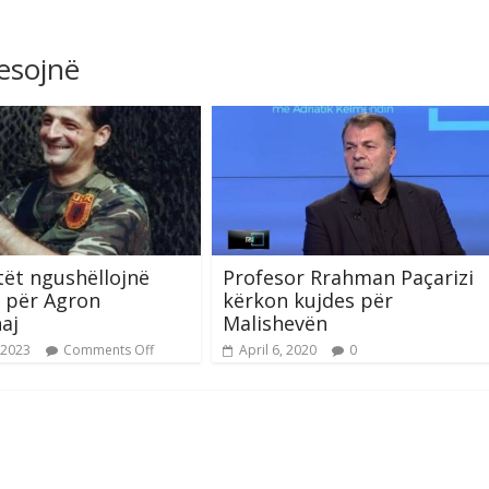
resojnë
tët ngushëllojnë
Profesor Rrahman Paçarizi
 për Agron
kërkon kujdes për
aj
Malishevën
 2023
Comments Off
April 6, 2020
0