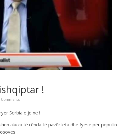
ishqiptar !
 Comments
yer Serbia e jo ne !
shon akuza të rënda të pavërteta dhe fyese për popullin
Kosovës .