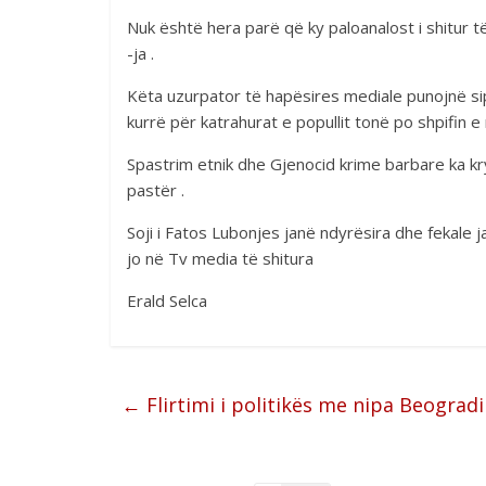
Nuk është hera parë që ky paloanalost i shitur
-ja .
Këta uzurpator të hapësires mediale punojnë sip
kurrë për katrahurat e popullit tonë po shpifin e
Spastrim etnik dhe Gjenocid krime barbare ka kry
pastër .
Soji i Fatos Lubonjes janë ndyrësira dhe fekale ja
jo në Tv media të shitura
Erald Selca
←
Flirtimi i politikës me nipa Beogradi