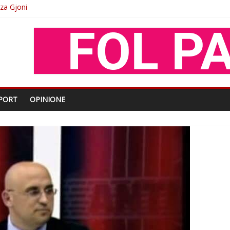
oza Gjoni
O
shtjës kombëtare
enjohje nga Xhevdet Qeriqi Dega e invalidëve në Fushë Kosovë
PORT
OPINIONE