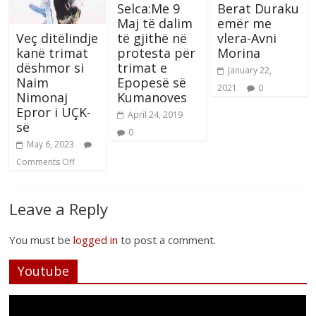
Selca:Me 9
Berat Duraku
Maj të dalim
emër me
Veç ditëlindje
të gjithë në
vlera-Avni
kanë trimat
protesta për
Morina
dëshmor si
trimat e
January 22,
Naim
Epopesë së
2021
0
Nimonaj
Kumanoves
Epror i UÇK-
April 24, 2019
së
0
May 6, 2023
Comments Off
Leave a Reply
You must be
logged in
to post a comment.
Youtube