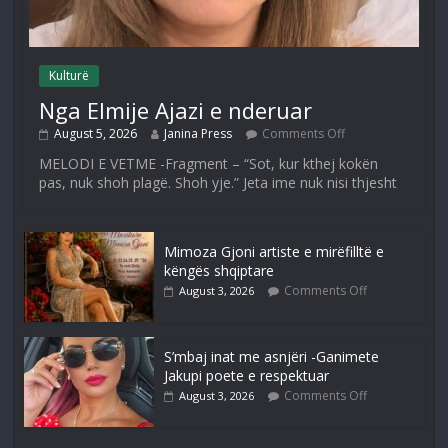
Kulturë
Nga Elmije Ajazi e nderuar
August 5, 2026
Janina Press
Comments Off
MELODI E VETME -Fragment – “Sot, kur kthej kokën
pas, nuk shoh plagë. Shoh yje.” Jeta ime nuk nisi thjesht
Mimoza Gjoni artiste e mirëfilltë e
këngës shqiptare
Comments Off
August 3, 2026
S’mbaj inat me asnjëri -Ganimete
Jakupi poete e respektuar
Comments Off
August 3, 2026