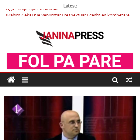
Latest:
Nga Elmije Ajazi e nderuar
Brahim Çekaj njē veprimtar i respektuar i çeshtjës kombëtare
Çlirimtari Mentor Mushkolaj nderohet me mirenjohje nga
Xhevdet Qeriqi Dega e invalidëve në Fushë Kosovë
Çlirimtari Agron Gërvalla me takime pune në atdhe të shoqerisë
Levizja
Mimoza Gjoni artiste e mirëfilltë e këngës shqiptare