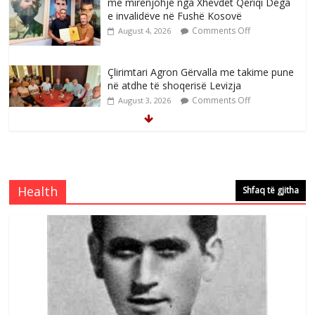
me mirenjohje nga Xhevdet Qeriqi Dega
e invalidëve në Fushë Kosovë
Comments Off
August 4, 2026
Çlirimtari Agron Gërvalla me takime pune
në atdhe të shoqerisë Levizja
Comments Off
August 3, 2026
Mimoza Gjoni artiste e mirëfilltë e
këngës shqiptare
Comments Off
August 3, 2026
Health
Shfaq të gjitha
S’mbaj inat me asnjëri -Ganimete Jakupi
poete e respektuar
Comments Off
August 3, 2026