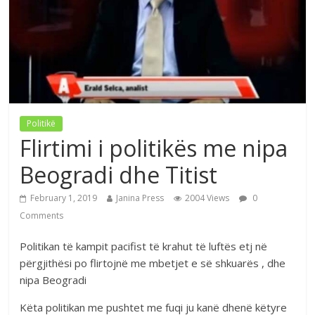
Politikë
Flirtimi i politikës me nipa
Beogradi dhe Titist
February 1, 2019
Janina Press
2004 Views
0
Comments
Politikan të kampit pacifist të krahut të luftës etj në
përgjithësi po flirtojnë me mbetjet e së shkuarës , dhe
nipa Beogradi
Këta politikan me pushtet me fuqi ju kanë dhenë këtyre