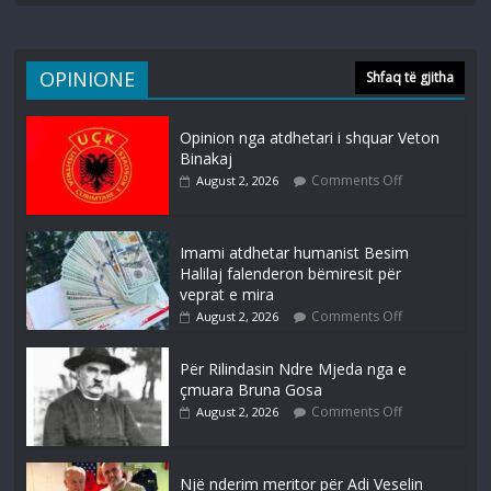
OPINIONE
Shfaq të gjitha
Opinion nga atdhetari i shquar Veton
Binakaj
Comments Off
August 2, 2026
Imami atdhetar humanist Besim
Halilaj falenderon bëmiresit për
veprat e mira
Comments Off
August 2, 2026
Për Rilindasin Ndre Mjeda nga e
çmuara Bruna Gosa
Comments Off
August 2, 2026
Një nderim meritor për Adi Veselin