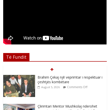
Të Fundit
Brahim Çekaj njē veprimtar i respektuar i
çeshtjës kombëtare
Comments Off
August 5, 2026
Çlirimtari Mentor Mushkolaj nderohet