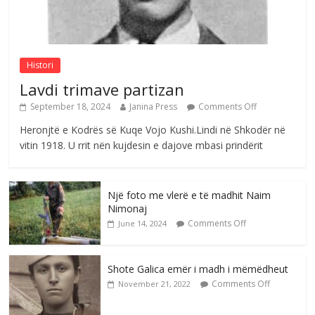
Nga Elmije Ajazi e nderuar
Comments Off
August 5, 2026
Histori
Lavdi trimave partizan
September 18, 2024
Janina Press
Comments Off
Heronjtë e Kodrës së Kuqe Vojo Kushi.Lindi në Shkodër në
vitin 1918. U rrit nën kujdesin e dajove mbasi prindërit
Një foto me vlerë e të madhit Naim
Nimonaj
Comments Off
June 14, 2024
Shote Galica emër i madh i mëmëdheut
Comments Off
November 21, 2022