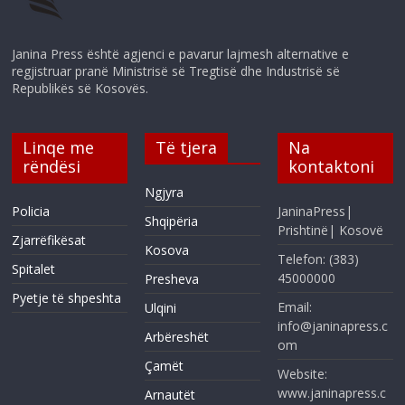
Janina Press është agjenci e pavarur lajmesh alternative e
regjistruar pranë Ministrisë së Tregtisë dhe Industrisë së
Republikës së Kosovës.
Linqe me
Të tjera
Na
rëndësi
kontaktoni
Ngjyra
Policia
JaninaPress|
Shqipëria
Prishtinë| Kosovë
Zjarrëfikësat
Kosova
Telefon: (383)
Spitalet
45000000
Presheva
Pyetje të shpeshta
Email:
Ulqini
info@janinapress.c
Arbëreshët
om
Çamët
Website:
www.janinapress.c
Arnautët