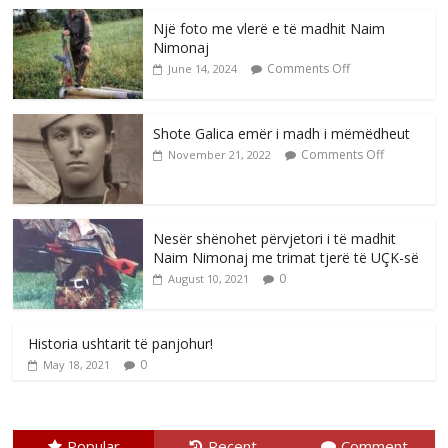
Një foto me vlerë e të madhit Naim
Nimonaj
Comments Off
June 14, 2024
Shote Galica emër i madh i mëmëdheut
Comments Off
November 21, 2022
Nesër shënohet përvjetori i të madhit
Naim Nimonaj me trimat tjerë të UÇK-së
0
August 10, 2021
Historia ushtarit të panjohur!
0
May 18, 2021
Popular
Recent
Comment