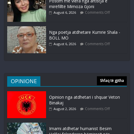
Postim me vlera nga artistja e
mirëfilltë Mimoza Gjoni
Comments Off
August 6, 2026
Nga poetja atdhetare Kumrie Shala -
BOLL MO
Comments Off
August 6, 2026
OPINIONE
Shfaq të gjitha
Opinion nga atdhetari i shquar Veton
Binakaj
Comments Off
August 2, 2026
Imami atdhetar humanist Besim