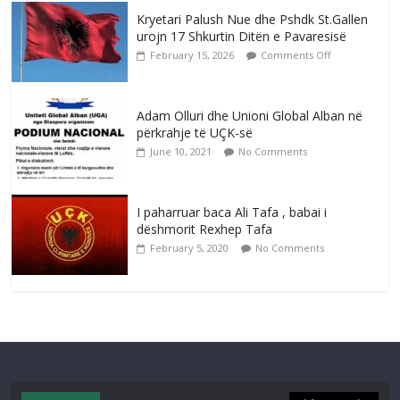
Kryetari Palush Nue dhe Pshdk St.Gallen
urojn 17 Shkurtin Ditën e Pavaresisë
February 15, 2026
Comments Off
Adam Olluri dhe Unioni Global Alban në
përkrahje të UÇK-së
June 10, 2021
No Comments
I paharruar baca Ali Tafa , babai i
dëshmorit Rexhep Tafa
February 5, 2020
No Comments