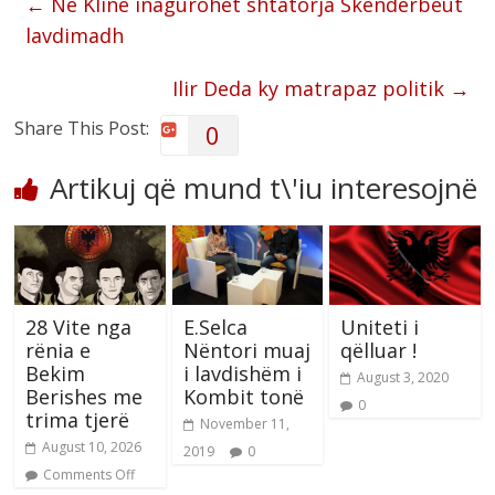
←
Në Klinë inagurohet shtatorja Skënderbeut
lavdimadh
Ilir Deda ky matrapaz politik
→
Share This Post:
0
Artikuj që mund t\'iu interesojnë
28 Vite nga
E.Selca
Uniteti i
rënia e
Nëntori muaj
qëlluar !
Bekim
i lavdishëm i
August 3, 2020
Berishes me
Kombit tonë
0
trima tjerë
November 11,
August 10, 2026
2019
0
Comments Off