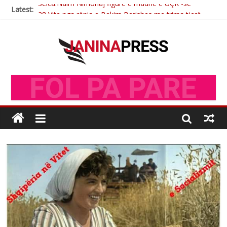
Latest:
28 Vite nga rënia e Bekim Berishes me trima tjerë
Sulm , pse të dua ty
Postim me vlera nga artistja e mirëfilltë Mimoza Gjoni
Nga poetja atdhetare Kumrie Shala -BOLL MO