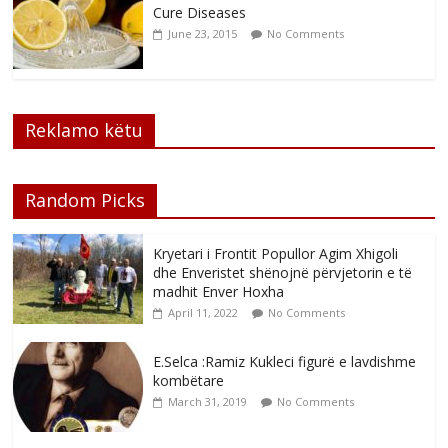
Cure Diseases
June 23, 2015
No Comments
Reklamo këtu
Random Picks
Kryetari i Frontit Popullor Agim Xhigoli
dhe Enveristet shënojnë përvjetorin e të
madhit Enver Hoxha
April 11, 2022
No Comments
E.Selca :Ramiz Kukleci figurë e lavdishme
kombëtare
March 31, 2019
No Comments