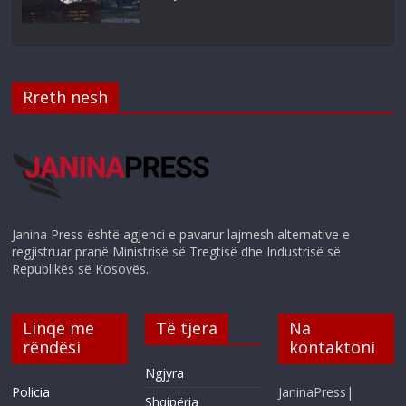
Rreth nesh
Janina Press është agjenci e pavarur lajmesh alternative e
regjistruar pranë Ministrisë së Tregtisë dhe Industrisë së
Republikës së Kosovës.
Linqe me
Të tjera
Na
rëndësi
kontaktoni
Ngjyra
Policia
JaninaPress|
Shqipëria