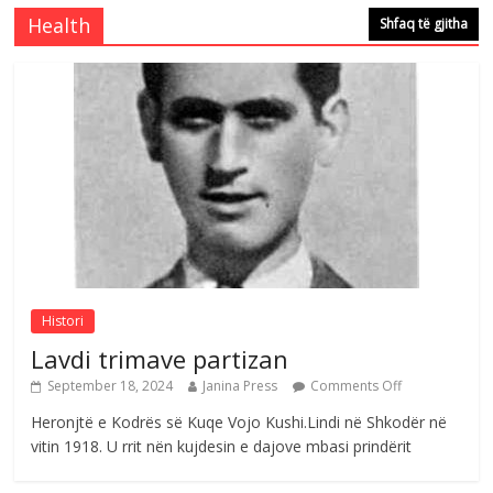
Comments Off
August 6, 2026
Health
Shfaq të gjitha
Nga Elmije Ajazi e nderuar
Comments Off
August 5, 2026
Selca:Naim Nimonaj figurë e madhe e
UÇK -së
Comments Off
August 10, 2026
Histori
Lavdi trimave partizan
September 18, 2024
Janina Press
Comments Off
Heronjtë e Kodrës së Kuqe Vojo Kushi.Lindi në Shkodër në
vitin 1918. U rrit nën kujdesin e dajove mbasi prindërit