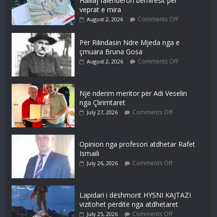
Halilaj falenderon bëmiresit për
veprat e mira
Comments Off
August 2, 2026
Për Rilindasin Ndre Mjeda nga e
çmuara Bruna Gosa
Comments Off
August 2, 2026
Një nderim meritor për Adi Veselin
nga Çlirimtarët
Comments Off
July 27, 2026
Opinion nga profesori atdhetar Rafet
Ismaili
Comments Off
July 26, 2026
Lapidari i dëshmorit HYSNI KAJTAZI
vizitohet përditë nga atdhetaret
Comments Off
July 25, 2026