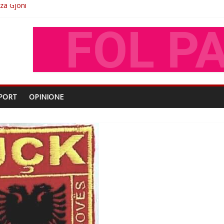
O
shtjës kombëtare
enjohje nga Xhevdet Qeriqi Dega e invalidëve në Fushë Kosovë
PORT
OPINIONE