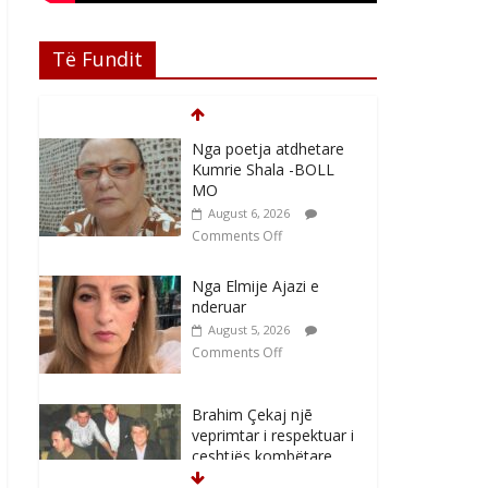
Të Fundit
Nga poetja atdhetare
Kumrie Shala -BOLL
MO
August 6, 2026
Comments Off
Nga Elmije Ajazi e
nderuar
August 5, 2026
Comments Off
Brahim Çekaj njē
veprimtar i respektuar i
çeshtjës kombëtare
August 5, 2026