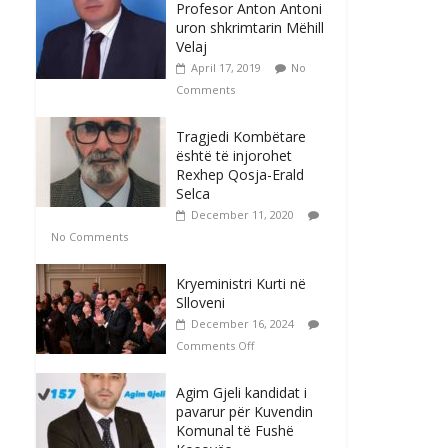
Profesor Anton Antoni
uron shkrimtarin Mëhill
Velaj
April 17, 2019
No
Comments
Tragjedi Kombëtare
është të injorohet
Rexhep Qosja-Erald
Selca
December 11, 2020
No Comments
Kryeministri Kurti në
Slloveni
December 16, 2024
Comments Off
Agim Gjeli kandidat i
pavarur për Kuvendin
Komunal të Fushë