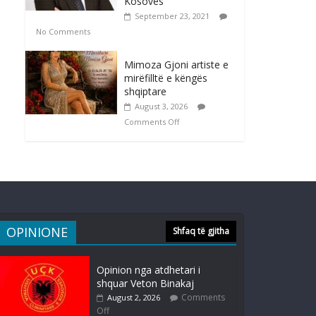
Kosovës
September 23, 2021
No Comments
Mimoza Gjoni artiste e
mirëfilltë e këngës
shqiptare
August 3, 2026
Comments Off
OPINIONE
Shfaq të gjitha
Opinion nga atdhetari i
shquar Veton Binakaj
Comments
August 2, 2026
Off