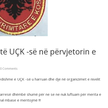
të UÇK -së në përvjetorin e
0 Comments
avdishme e UÇK -së u harruan dhe dje në organizimet e nivelit
harresë dhëmbë shumë për ne se ne nuk luftuam për merita e
al mbase e meritojmë !!!