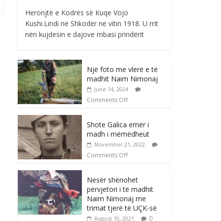
Heronjtë e Kodrës së Kuqe Vojo
Kushi.Lindi në Shkodër në vitin 1918. U rrit
nën kujdesin e dajove mbasi prindërit
Një foto me vlerë e të
madhit Naim Nimonaj
June 14, 2024
Comments Off
Shote Galica emër i
madh i mëmëdheut
November 21, 2022
Comments Off
Nesër shënohet
përvjetori i të madhit
Naim Nimonaj me
trimat tjerë të UÇK-së
0
August 10, 2021