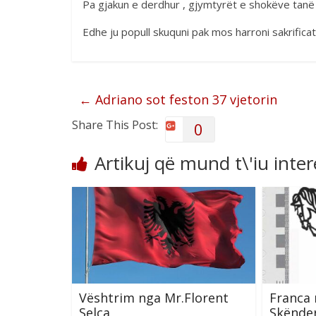
Pa gjakun e derdhur , gjymtyrët e shokëve tanë p
Edhe ju popull skuquni pak mos harroni sakrificat
←
Adriano sot feston 37 vjetorin
Share This Post:
0
Artikuj që mund t\'iu inte
Vështrim nga Mr.Florent
Franca
Selca
Skënde