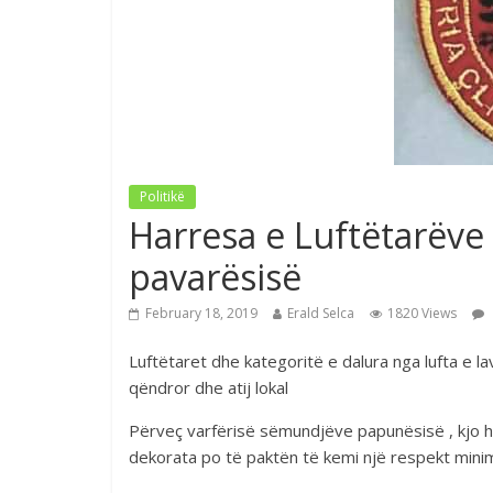
Politikë
Harresa e Luftëtarëve 
pavarësisë
February 18, 2019
Erald Selca
1820 Views
Luftëtaret dhe kategoritë e dalura nga lufta e l
qëndror dhe atij lokal
Përveç varfërisë sëmundjëve papunësisë , kjo 
dekorata po të paktën të kemi një respekt minim