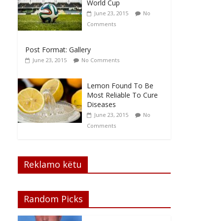
World Cup
June 23, 2015
No
Comments
Post Format: Gallery
June 23, 2015
No Comments
Lemon Found To Be
Most Reliable To Cure
Diseases
June 23, 2015
No
Comments
Reklamo këtu
Random Picks