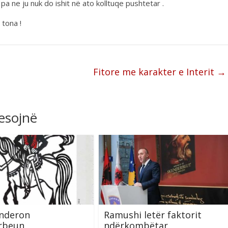
a ne ju nuk do ishit në ato kolltuqe pushtetar .
 tona !
Fitore me karakter e Interit
→
resojnë
 nderon
Ramushi letër faktorit
rbeun
ndërkombëtar