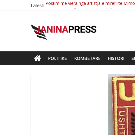
Latest:
Nga poetja atdhetare Kumrie Shala -BOLL M
Nga Elmije Ajazi e nderuar
Brahim Çekaj njē veprimtar i respektuar i çe
Çlirimtari Mentor Mushkolaj nderohet me mir
POLITIKË
KOMBËTARE
HISTORI
S