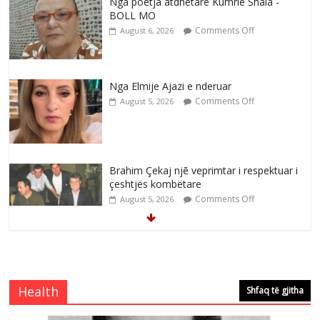
Nga poetja atdhetare Kumrie Shala -
BOLL MO
Comments Off
August 6, 2026
Nga Elmije Ajazi e nderuar
Comments Off
August 5, 2026
Brahim Çekaj njē veprimtar i respektuar i
çeshtjës kombëtare
Comments Off
August 5, 2026
Çlirimtari Mentor Mushkolaj nderohet
me mirenjohje nga Xhevdet Qeriqi Dega
e invalidëve në Fushë Kosovë
Health
Shfaq të gjitha
Comments Off
August 4, 2026