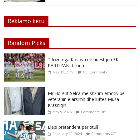
Reklamo këtu
Random Picks
Tifozë nga Kosova në ndeshjen FK
PARTIZANI-tirona
May 11, 2019
No Comments
Mr.Florent Selca me shkrim emotiv për
veteranin e arsimit dhe luftës Musa
Krasniqin
May 9, 2025
Comments Off
Llapi pretendent për titull
February 22, 2024
Comments Off