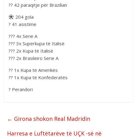
?? 42 paraqitje për Brazilian
204 gola
? 41 asistime
??? 4x Serie A
??? 3x Superkupa të Italisë
??? 2x Kupa të Italisë
??? 2x Brasileiro Serie A
?? 1x Kupa të Amerikës
?? 1x Kupa të Konfederatës
? Perandori
←
Girona shokon Real Madridin
Harresa e Luftëtarëve të UÇK -së në