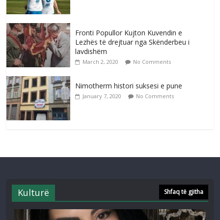
Fronti Popullor Kujton Kuvendin e
Lezhës të drejtuar nga Skënderbeu i
lavdishëm
March 2, 2020
No Comments
Nimotherm histori suksesi e pune
January 7, 2020
No Comments
Kulturë
Shfaq të gjitha