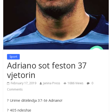
Sport
Adriano sot feston 37
vjetorin
February 17, 2019
Janina Press
1686 Views
0
Comments
? Urime ditëlindja 37-të Adriano!
? 405 ndeshje