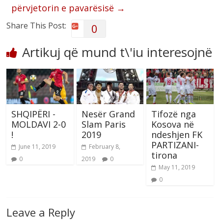
përvjetorin e pavarësisë
→
Share This Post:
0
Artikuj që mund t\'iu interesojnë
SHQIPËRI -
Nesër Grand
Tifozë nga
MOLDAVI 2-0
Slam Paris
Kosova në
!
2019
ndeshjen FK
PARTIZANI-
June 11, 2019
February 8,
tirona
0
2019
0
May 11, 2019
0
Leave a Reply