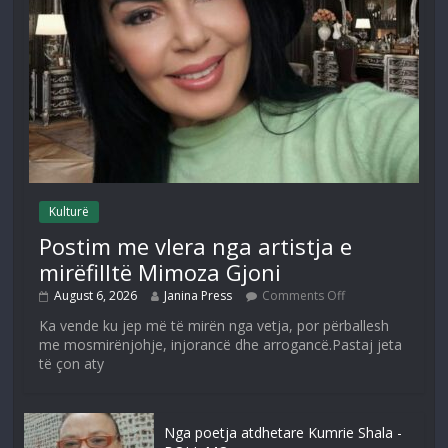
Kulturë
Postim me vlera nga artistja e
mirëfilltë Mimoza Gjoni
August 6, 2026
Janina Press
Comments Off
Ka vende ku jep më të mirën nga vetja, por përballesh
me mosmirënjohje, injorancë dhe arrogancë.Pastaj jeta
të çon aty
Nga poetja atdhetare Kumrie Shala -