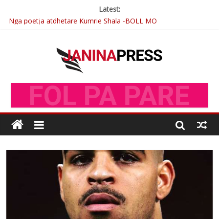
Latest:
Nga poetja atdhetare Kumrie Shala -BOLL MO
Nga Elmije Ajazi e nderuar
Brahim Çekaj njē veprimtar i respektuar i çeshtjës kombëtare
Çlirimtari Mentor Mushkolaj nderohet me mirenjohje nga
Xhevdet Qeriqi Dega e invalidëve në Fushë Kosovë
Postim me vlera nga artistja e mirëfilltë Mimoza Gjoni