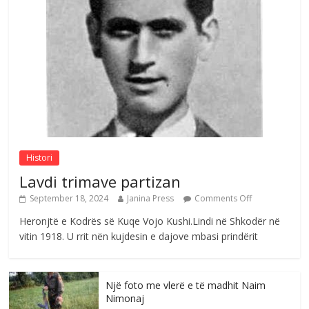
Çlirimtari Agron Gërvalla me takime pune
në atdhe të shoqerisë Levizja
Comments Off
August 3, 2026
Postim me vlera nga artistja e mirëfilltë
Mimoza Gjoni
Comments Off
August 6, 2026
Histori
Lavdi trimave partizan
September 18, 2024
Janina Press
Comments Off
Heronjtë e Kodrës së Kuqe Vojo Kushi.Lindi në Shkodër në
vitin 1918. U rrit nën kujdesin e dajove mbasi prindërit
Një foto me vlerë e të madhit Naim
Nimonaj