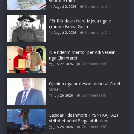
veprat e mira
Comments Off
August 2, 2026
Për Rilindasin Ndre Mjeda nga e
çmuara Bruna Gosa
Comments Off
August 2, 2026
Një nderim meritor për Adi Veselin
nga Çlirimtarët
Comments Off
July 27, 2026
Opinion nga profesori atdhetar Rafet
Ismaili
Comments Off
July 26, 2026
Lapidari i dëshmorit HYSNI KAJTAZI
vizitohet përditë nga atdhetaret
Comments Off
July 25, 2026