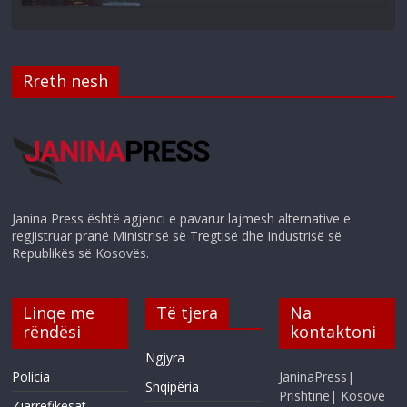
Rreth nesh
Janina Press është agjenci e pavarur lajmesh alternative e
regjistruar pranë Ministrisë së Tregtisë dhe Industrisë së
Republikës së Kosovës.
Linqe me
Të tjera
Na
rëndësi
kontaktoni
Ngjyra
Policia
JaninaPress|
Shqipëria
Prishtinë| Kosovë
Zjarrëfikësat