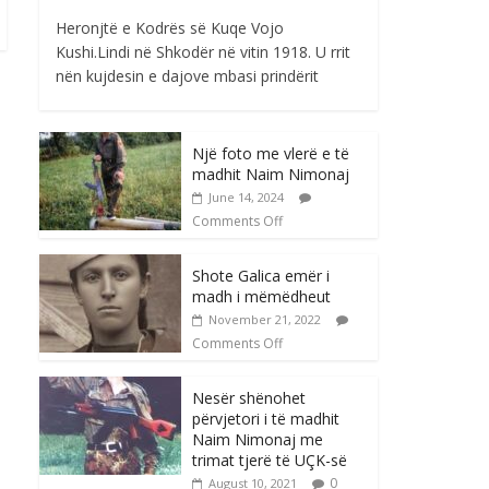
Heronjtë e Kodrës së Kuqe Vojo
Kushi.Lindi në Shkodër në vitin 1918. U rrit
nën kujdesin e dajove mbasi prindërit
Një foto me vlerë e të
madhit Naim Nimonaj
June 14, 2024
Comments Off
Shote Galica emër i
madh i mëmëdheut
November 21, 2022
Comments Off
Nesër shënohet
përvjetori i të madhit
Naim Nimonaj me
trimat tjerë të UÇK-së
0
August 10, 2021