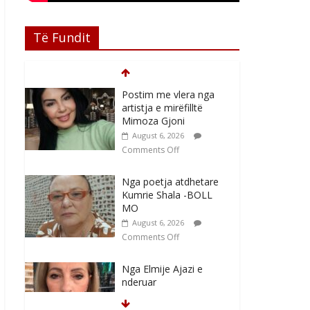
Të Fundit
Postim me vlera nga
artistja e mirëfilltë
Mimoza Gjoni
August 6, 2026
Comments Off
Nga poetja atdhetare
Kumrie Shala -BOLL
MO
August 6, 2026
Comments Off
Nga Elmije Ajazi e
nderuar
August 5, 2026