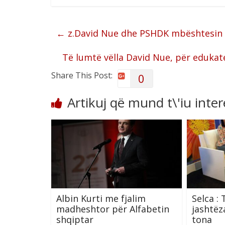
←
z.David Nue dhe PSHDK mbështesin p
Të lumtë vëlla David Nue, për edukate
Share This Post:
0
Artikuj që mund t\'iu inte
Albin Kurti me fjalim
Selca :
madheshtor për Alfabetin
jashtë
shqiptar
tona