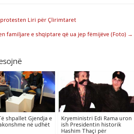
rotesten Liri për Çlirimtaret
n familjare e shqiptare që ua jep fëmijëve (Foto)
→
resojnë
 Të shpallet Gjendja e
Kryeministri Edi Rama uron
zakonshme në udhët
ish Presidentin historik
Hashim Thaçi për