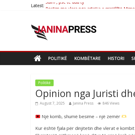
Latest:
Postim me vlera nga artistja e mirëfilltë Mim
Nga poetja atdhetare Kumrie Shala -BOLL M
Nga Elmije Ajazi e nderuar
Brahim Çekaj njē veprimtar i respektuar i çe
Sulm , pse të dua ty
POLITIKË
KOMBËTARE
HISTORI
S
Politikë
Opinion nga Juristi dh
August 7, 2025
Janina Press
846 Views
Një komb, shumë besime – një zemër
Kur është fjala për dinjitetin dhe vlerat e kombit 