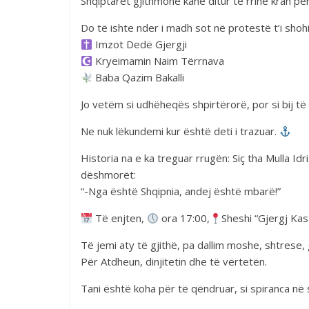
Shqiptarët gjithmonë kanë ditur të rrinë krah për
Do të ishte nder i madh sot në protestë t’i sho
Imzot Dedë Gjergji
Kryeimamin Naim Tërrnava
Baba Qazim Bakalli
Jo vetëm si udhëheqës shpirtërorë, por si bij të s
Ne nuk lëkundemi kur është deti i trazuar.
Historia na e ka treguar rrugën: Siç tha Mulla Id
dëshmorët:
“-Nga është Shqipnia, andej është mbarë!”
Të enjten,
ora 17:00,
Sheshi “Gjergj Kas
Të jemi aty të gjithë, pa dallim moshe, shtrese, g
Për Atdheun, dinjitetin dhe të vërtetën.
Tani është koha për të qëndruar, si spiranca n