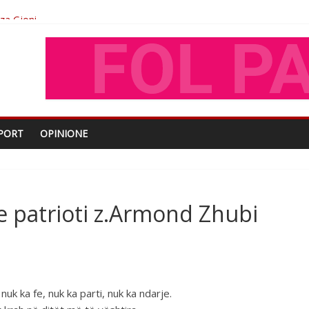
oza Gjoni
O
shtjës kombëtare
PORT
OPINIONE
e patrioti z.Armond Zhubi
nuk ka fe, nuk ka parti, nuk ka ndarje.