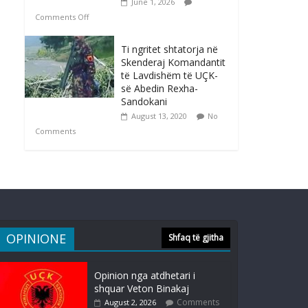
June 1, 2026
Comments Off
Ti ngritet shtatorja në
Skenderaj Komandantit
të Lavdishëm të UÇK-
së Abedin Rexha-
Sandokani
August 13, 2020
No
Comments
OPINIONE
Shfaq të gjitha
Opinion nga atdhetari i
shquar Veton Binakaj
Comments
August 2, 2026