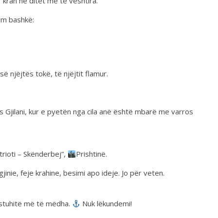
 krah në ditët më të vështira.
him bashkë:
ë njëjtës tokë, të njëjtit flamur.
ris Gjilani, kur e pyetën nga cila anë është mbarë me varros
trioti – Skënderbej”,
Prishtinë.
jinie, feje krahine, besimi apo ideje. Jo për veten.
ë stuhitë më të mëdha.
Nuk lëkundemi!