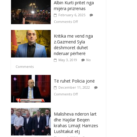
Albin Kurti pritet nga
mijëra prizrenas
February 6, 2025
Comments Off
Kritika me vend nga
z.Gazmend Syla
dëshmoret duhet
nderuar përherë
May 3, 2019
No
Comments
Të ruhet Policia jonë
December 11, 2022
Comments Off
Malisheva nderon lart
dhe Hajdar Beqen
krahas Limajt Hamzes
Lushtakut etj