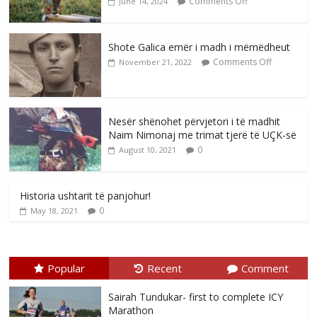
Comments Off
June 14, 2024
Shote Galica emër i madh i mëmëdheut
Comments Off
November 21, 2022
Nesër shënohet përvjetori i të madhit
Naim Nimonaj me trimat tjerë të UÇK-së
0
August 10, 2021
Historia ushtarit të panjohur!
0
May 18, 2021
Popular
Recent
Comment
Sairah Tundukar- first to complete ICY
Marathon