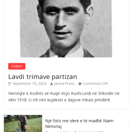
Çlirimtari Mentor Mushkolaj nderohet
me mirenjohje nga Xhevdet Qeriqi Dega
e invalidëve në Fushë Kosovë
Comments Off
August 4, 2026
Sulm , pse të dua ty
Comments Off
August 8, 2026
Histori
Lavdi trimave partizan
September 18, 2024
Janina Press
Comments Off
Heronjtë e Kodrës së Kuqe Vojo Kushi.Lindi në Shkodër në
vitin 1918. U rrit nën kujdesin e dajove mbasi prindërit
Një foto me vlerë e të madhit Naim
Nimonaj