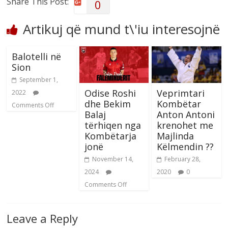
Share This Post:
0
Artikuj që mund t\'iu interesojnë
Balotelli në
Sion
September 1,
Odise Roshi
Veprimtari
2022
dhe Bekim
Kombëtar
Comments Off
Balaj
Anton Antoni
tërhiqen nga
krenohet me
Kombëtarja
Majlinda
jonë
Këlmendin ??
November 14,
February 28,
2024
2020
0
Comments Off
Leave a Reply