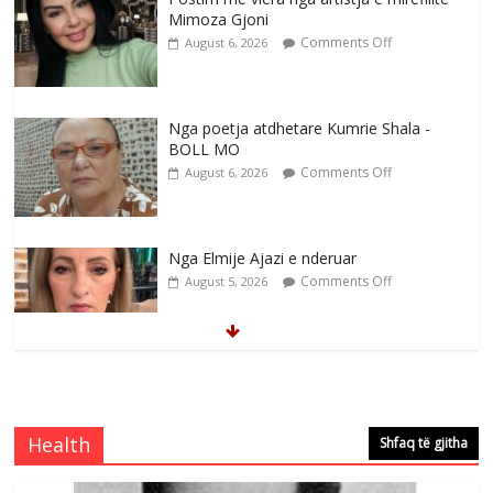
Mimoza Gjoni
Comments Off
August 6, 2026
Nga poetja atdhetare Kumrie Shala -
BOLL MO
Comments Off
August 6, 2026
Nga Elmije Ajazi e nderuar
Comments Off
August 5, 2026
Brahim Çekaj njē veprimtar i respektuar i
çeshtjës kombëtare
Comments Off
August 5, 2026
Health
Shfaq të gjitha