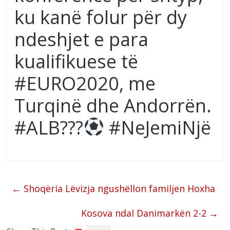
ku kanë folur për dy
ndeshjet e para
kualifikuese të
#EURO2020, me
Turqinë dhe Andorrën.
#ALB???
#NeJemiNjë
←
Shoqëria Lëvizja ngushëllon familjen Hoxha
Kosova ndal Danimarkën 2-2
→