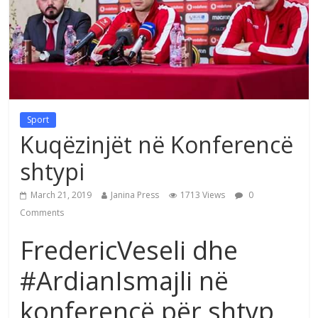
Sport
Kuqëzinjët në Konferencë
shtypi
March 21, 2019
Janina Press
1713 Views
0
Comments
FredericVeseli dhe
#ArdianIsmajli në
konferencë për shtyp,