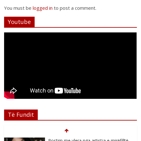
You must be
logged in
to post a comment.
Youtube
Të Fundit
Postim me vlera nga artistja e mirëfilltë