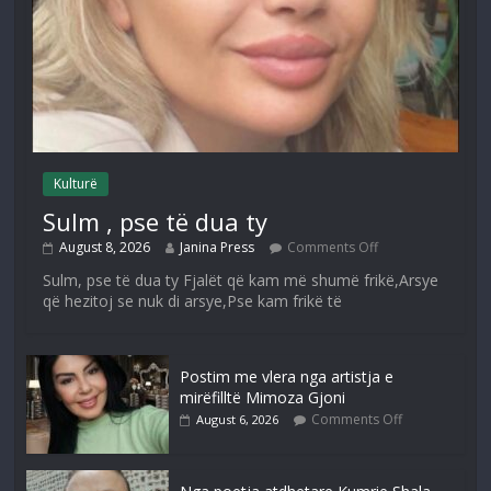
Kulturë
Sulm , pse të dua ty
August 8, 2026
Janina Press
Comments Off
Sulm, pse të dua ty Fjalët që kam më shumë frikë,Arsye
që hezitoj se nuk di arsye,Pse kam frikë të
Postim me vlera nga artistja e
mirëfilltë Mimoza Gjoni
Comments Off
August 6, 2026