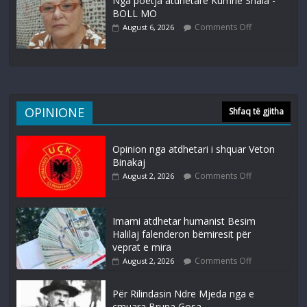
Nga poetja atdhetare Kumrie Shala -
BOLL MO
Comments Off
August 6, 2026
OPINIONE
Shfaq të gjitha
Opinion nga atdhetari i shquar Veton
Binakaj
Comments Off
August 2, 2026
Imami atdhetar humanist Besim
Halilaj falenderon bëmiresit për
veprat e mira
Comments Off
August 2, 2026
Për Rilindasin Ndre Mjeda nga e
çmuara Bruna Gosa