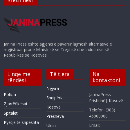
Rreth nesh
Janina Press është agjenci e pavarur lajmesh alternative e
regjistruar pranë Ministrisë së Tregtisë dhe Industrisë së
Republikës së Kosovës.
Linqe me
Të tjera
Na
rëndësi
kontaktoni
Ngjyra
Policia
JaninaPress|
Shqipëria
Prishtinë| Kosovë
Zjarrëfikësat
Kosova
Telefon: (383)
Spitalet
45000000
Presheva
Pyetje të shpeshta
Email:
Ulqini