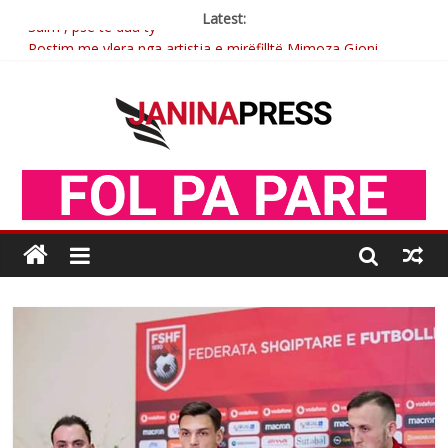
Latest:
Sulm , pse të dua ty
Postim me vlera nga artistja e mirëfilltë Mimoza Gjoni
Nga poetja atdhetare Kumrie Shala -BOLL MO
Nga Elmije Ajazi e nderuar
Brahim Çekaj njē veprimtar i respektuar i çeshtjës kombëtare