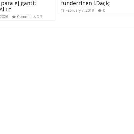
 para gjigantit
fundërrinen I.Daçiç
Aliut
February 7, 2019
0
 2026
Comments Off