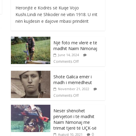
Heronjtë e Kodrës së Kuqe Vojo
Kushi.Lindi në Shkodër në vitin 1918. U rrit
nën kujdesin e dajove mbasi prindërit
Një foto me vlerë e të
madhit Naim Nimonaj
June 14, 2024
Comments Off
Shote Galica emër i
madh i mëmëdheut
November 21, 2022
Comments Off
Nesër shënohet
përvjetori i të madhit
Naim Nimonaj me
trimat tjerë të UÇK-së
0
August 10, 2021