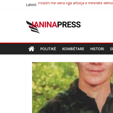
Latest:
Nga poetja atdhetare Kumrie Shala -BOLL M
Nga Elmije Ajazi e nderuar
Brahim Çekaj njē veprimtar i respektuar i çe
Çlirimtari Mentor Mushkolaj nderohet me mir
Postim me vlera nga artistja e mirëfilltë Mim
POLITIKË
KOMBËTARE
HISTORI
S