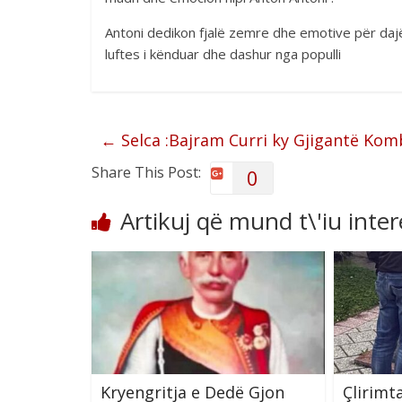
Antoni dedikon fjalë zemre dhe emotive për dajë
luftes i kënduar dhe dashur nga populli
←
Selca :Bajram Curri ky Gjigantë Kom
Share This Post:
0
Artikuj që mund t\'iu inte
Kryengritja e Dedë Gjon
Çlirimt