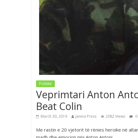
Politikë
Veprimtari Anton Ant
Beat Colin
March 30, 2019
Janina Press
2082 Views
0
Me rastin e 20 vjetorit të rënies heroike në altar
madh dhe emocion nipi Anton Antoni .