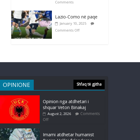
Comments
Lazio-Como në paqe
January 10, 2025
Comments Off
OPINIONE
Shfaq të gjitha
Opinion nga atdhetari i
shquar Veton Binakaj
Comments
August 2, 2026
Off
Imami atdhetar humanist