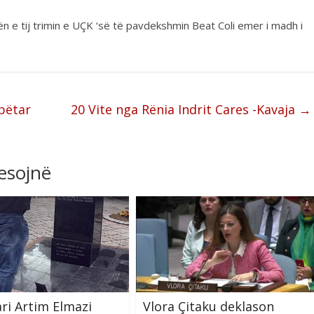
n e tij trimin e UÇK ‘së të pavdekshmin Beat Coli emer i madh i
bëtar
20 Vite nga Rënia Indrit Cares -Kavaja
→
resojnë
ari Artim Elmazi
Vlora Çitaku deklason