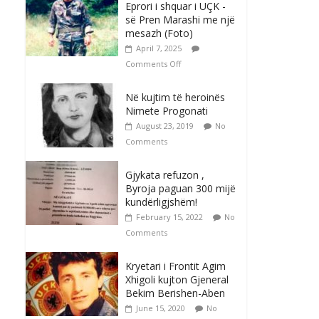
Eprori i shquar i UÇK -
së Pren Marashi me një
mesazh (Foto)
April 7, 2025
Comments Off
Në kujtim të heroinës
Nimete Progonati
August 23, 2019
No
Comments
Gjykata refuzon ,
Byroja paguan 300 mijë
kundërligjshëm!
February 15, 2022
No
Comments
Kryetari i Frontit Agim
Xhigoli kujton Gjeneral
Bekim Berishen-Aben
June 15, 2020
No