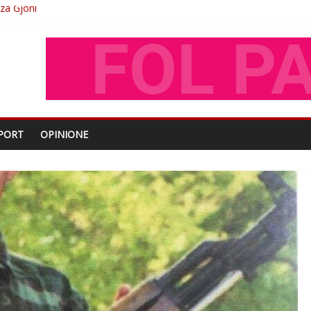
O
shtjës kombëtare
enjohje nga Xhevdet Qeriqi Dega e invalidëve në Fushë Kosovë
oza Gjoni
PORT
OPINIONE