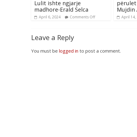
Lulit ishte ngjarje
përulet
madhore-Erald Selca
Mujdin 
April 6, 2024
Comments Off
April 14,
Leave a Reply
You must be
logged in
to post a comment.