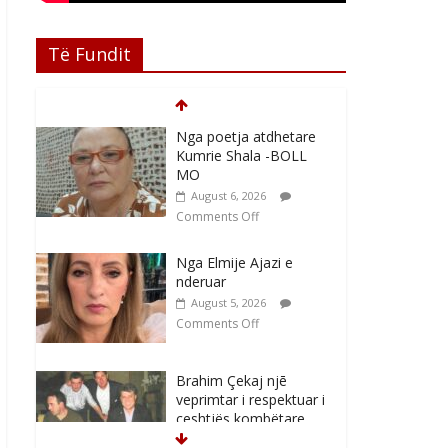
Të Fundit
Nga poetja atdhetare
Kumrie Shala -BOLL
MO
August 6, 2026
Comments Off
Nga Elmije Ajazi e
nderuar
August 5, 2026
Comments Off
Brahim Çekaj njē
veprimtar i respektuar i
çeshtjës kombëtare
August 5, 2026