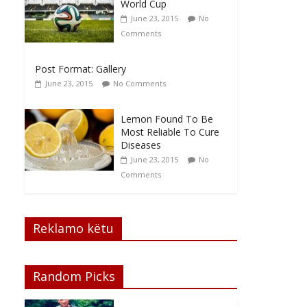
World Cup
June 23, 2015
No
Comments
Post Format: Gallery
June 23, 2015
No Comments
Lemon Found To Be
Most Reliable To Cure
Diseases
June 23, 2015
No
Comments
Reklamo këtu
Random Picks