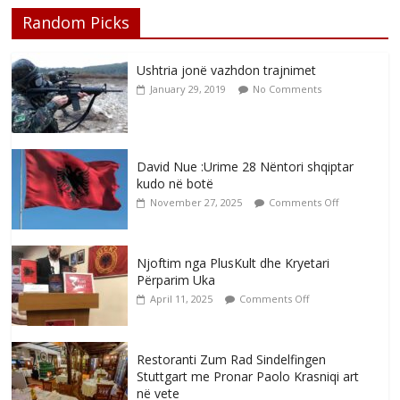
Random Picks
Ushtria jonë vazhdon trajnimet
January 29, 2019
No Comments
David Nue :Urime 28 Nëntori shqiptar
kudo në botë
November 27, 2025
Comments Off
Njoftim nga PlusKult dhe Kryetari
Përparim Uka
April 11, 2025
Comments Off
Restoranti Zum Rad Sindelfingen
Stuttgart me Pronar Paolo Krasniqi art
në vete