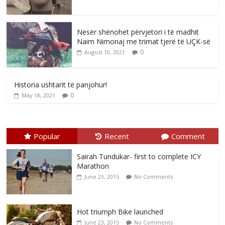
Nesër shënohet përvjetori i të madhit
Naim Nimonaj me trimat tjerë të UÇK-së
0
August 10, 2021
Historia ushtarit të panjohur!
0
May 18, 2021
Popular
Recent
Comment
Sairah Tundukar- first to complete ICY
Marathon
June 23, 2015
No Comments
Hot triumph Bike launched
June 23, 2015
No Comments