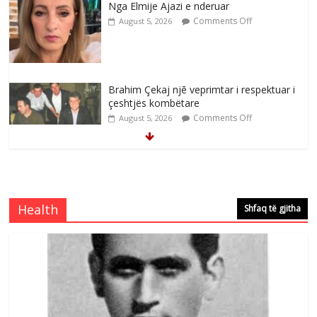
Nga Elmije Ajazi e nderuar
Comments Off
August 5, 2026
Brahim Çekaj njē veprimtar i respektuar i
çeshtjës kombëtare
Comments Off
August 5, 2026
Çlirimtari Mentor Mushkolaj nderohet
me mirenjohje nga Xhevdet Qeriqi Dega
e invalidëve në Fushë Kosovë
Health
Shfaq të gjitha
Comments Off
August 4, 2026
Çlirimtari Agron Gërvalla me takime pune
në atdhe të shoqerisë Levizja
Comments Off
August 3, 2026