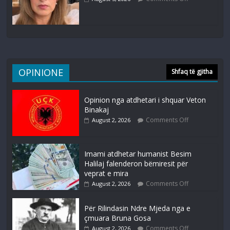
OPINIONE
Shfaq të gjitha
Opinion nga atdhetari i shquar Veton
Binakaj
Comments Off
August 2, 2026
Imami atdhetar humanist Besim
Halilaj falenderon bëmiresit për
veprat e mira
Comments Off
August 2, 2026
Për Rilindasin Ndre Mjeda nga e
çmuara Bruna Gosa
Comments Off
August 2, 2026