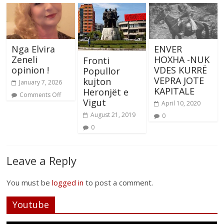
Nga Elvira
ENVER
Zeneli
HOXHA -NUK
Fronti
opinion !
VDES KURRË
Popullor
VEPRA JOTE
kujton
January 7, 2026
KAPITALE
Heronjët e
Comments Off
Vigut
April 10, 2020
August 21, 2019
0
0
Leave a Reply
You must be
logged in
to post a comment.
Youtube