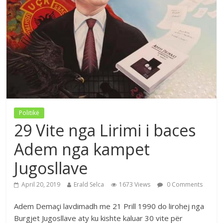
Politikë
29 Vite nga Lirimi i baces
Adem nga kampet
Jugosllave
April 20, 2019
Erald Selca
1673 Views
0 Comments
Adem Demaçi lavdimadh me 21 Prill 1990 do lirohej nga
Burgjet Jugosllave aty ku kishte kaluar 30 vite për