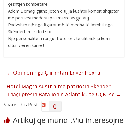
çeshtjën kombëtare .
Adem Demaçi gjithë jetën e tij ja kushtoi kombit shqiptar
me përulesi modesti pa i marrë asgjë atij .
Padyshim një nga figurat më të mëdha të kombit nga
Skënderbeu e deri sot .
Një personalitet i rangut botëror , të cilit nuk ja kemi
ditur vlerën kurrë !
←
Opinion nga Çlirimtari Enver Hoxha
Hotel Magra Austria me patriotin Skënder
Thaçi presin Batalionin Atlantiku të UÇK -së
→
Share This Post:
0
Artikuj që mund t\'iu interesojnë