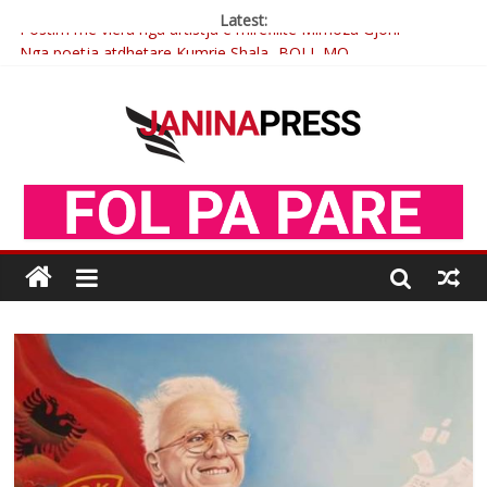
Latest:
Postim me vlera nga artistja e mirëfilltë Mimoza Gjoni
Nga poetja atdhetare Kumrie Shala -BOLL MO
Nga Elmije Ajazi e nderuar
Brahim Çekaj njē veprimtar i respektuar i çeshtjës kombëtare
Çlirimtari Mentor Mushkolaj nderohet me mirenjohje nga
Xhevdet Qeriqi Dega e invalidëve në Fushë Kosovë