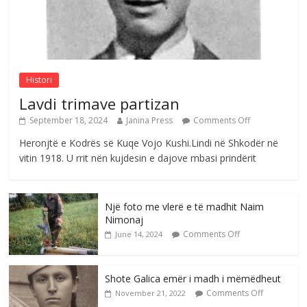
Postim me vlera nga artistja e mirëfilltë
Mimoza Gjoni
Comments Off
August 6, 2026
Histori
Lavdi trimave partizan
September 18, 2024
Janina Press
Comments Off
Heronjtë e Kodrës së Kuqe Vojo Kushi.Lindi në Shkodër në
vitin 1918. U rrit nën kujdesin e dajove mbasi prindërit
Një foto me vlerë e të madhit Naim
Nimonaj
Comments Off
June 14, 2024
Shote Galica emër i madh i mëmëdheut
Comments Off
November 21, 2022