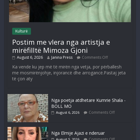
Kulturë
Postim me vlera nga artistja e
mirëfilltë Mimoza Gjoni
August 6, 2026
Janina Press
Comments Off
Ka vende ku jep më të mirën nga vetja, por përballesh
me mosmirënjohje, injorancë dhe arrogancë.Pastaj jeta
të çon aty
Nga poetja atdhetare Kumrie Shala -
BOLL MO
Comments Off
August 6, 2026
Nga Elmije Ajazi e nderuar
Comments Off
August 5, 2026