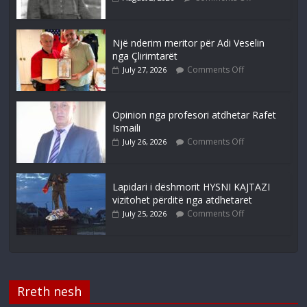
Një nderim meritor për Adi Veselin
nga Çlirimtarët
Comments Off
July 27, 2026
Opinion nga profesori atdhetar Rafet
Ismaili
Comments Off
July 26, 2026
Lapidari i dëshmorit HYSNI KAJTAZI
vizitohet përditë nga atdhetaret
Comments Off
July 25, 2026
Rreth nesh