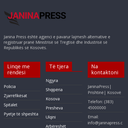
Janina Press është agjenci e pavarur lajmesh alternative e
regjistruar pranë Ministrisë së Tregtisë dhe Industrisë së
Republikës së Kosovës.
Linqe me
Të tjera
Na
rëndësi
kontaktoni
Ngjyra
Policia
JaninaPress|
Shqipëria
Prishtinë| Kosovë
Zjarrëfikësat
Kosova
Telefon: (383)
Spitalet
45000000
Presheva
Pyetje të shpeshta
Email:
Ulqini
info@janinapress.c
Arbëreshët