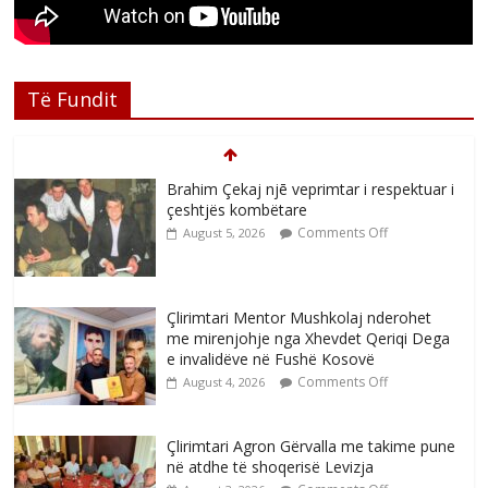
Të Fundit
Brahim Çekaj njē veprimtar i respektuar i
çeshtjës kombëtare
Comments Off
August 5, 2026
Çlirimtari Mentor Mushkolaj nderohet
me mirenjohje nga Xhevdet Qeriqi Dega
e invalidëve në Fushë Kosovë
Comments Off
August 4, 2026
Çlirimtari Agron Gërvalla me takime pune
në atdhe të shoqerisë Levizja