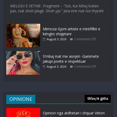
MELODI E VETME -Fragment – “Sot, kur kthej kokën
pas, nuk shoh plagë. Shoh yje.” Jeta ime nuk nisi thjesht
Mimoza Gjoni artiste e mirëfilltë e
këngës shqiptare
Comments Off
August 3, 2026
S’mbaj inat me asnjëri -Ganimete
Jakupi poete e respektuar
Comments Off
August 3, 2026
OPINIONE
Shfaq të gjitha
Opinion nga atdhetari i shquar Veton