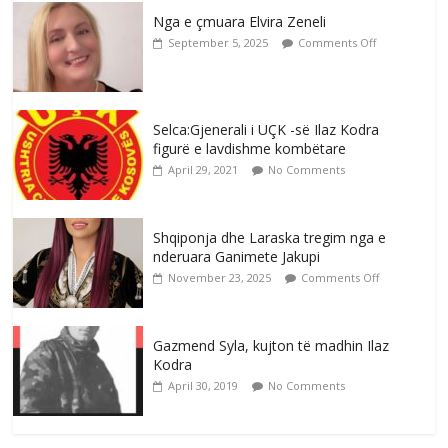
Nga e çmuara Elvira Zeneli
September 5, 2025
Comments Off
Selca:Gjenerali i UÇK -së Ilaz Kodra
figurë e lavdishme kombëtare
April 29, 2021
No Comments
Shqiponja dhe Laraska tregim nga e
nderuara Ganimete Jakupi
November 23, 2025
Comments Off
Gazmend Syla, kujton të madhin Ilaz
Kodra
April 30, 2019
No Comments