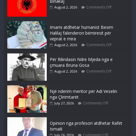
Binakaj
Comments Off
August 2, 2026
Imami atdhetar humanist Besim
Halilaj falenderon bëmiresit për
veprat e mira
Comments Off
August 2, 2026
Për Rilindasin Ndre Mjeda nga e
çmuara Bruna Gosa
Comments Off
August 2, 2026
Një nderim meritor për Adi Veselin
nga Çlirimtarët
Comments Off
July 27, 2026
Opinion nga profesori atdhetar Rafet
Ismaili
Comments Off
July 26, 2026