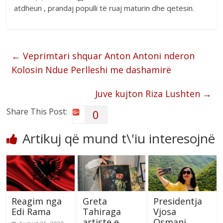
atdheun , prandaj populli të ruaj maturin dhe qetësin.
←
Veprimtari shquar Anton Antoni nderon
Kolosin Ndue Perlleshi me dashamirë
Juve kujton Riza Lushten
→
Share This Post:
0
Artikuj që mund t\'iu interesojnë
Reagim nga
Greta
Presidentja
Edi Rama
Tahiraga
Vjosa
artiste e
Osmani