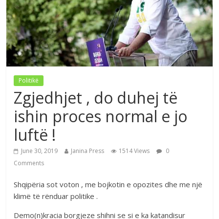
Politikë
Zgjedhjet , do duhej të
ishin proces normal e jo
luftë !
June 30, 2019
Janina Press
1514 Views
0
Comments
Shqipëria sot voton , me bojkotin e opozites dhe me një
klimë të rënduar politike .
Demo(n)kracia borgjeze shihni se si e ka katandisur