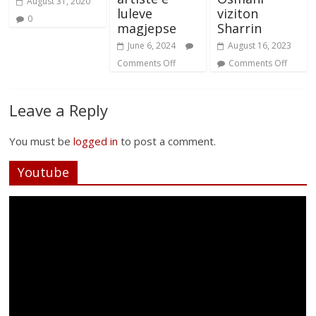
August 31, 2020
luleve
viziton
0
magjepse
Sharrin
June 6, 2024
August 16, 2023
Comments Off
Comments Off
Leave a Reply
You must be
logged in
to post a comment.
Youtube