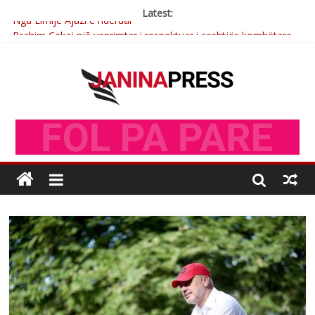
Latest:
Nga Elmije Ajazi e nderuar
Brahim Çekaj njē veprimtar i respektuar i çeshtjës kombëtare
Çlirimtari Mentor Mushkolaj nderohet me mirenjohje nga
Xhevdet Qeriqi Dega e invalidëve në Fushë Kosovë
Çlirimtari Agron Gërvalla me takime pune në atdhe të shoqerisë
Levizja
Mimoza Gjoni artiste e mirëfilltë e këngës shqiptare