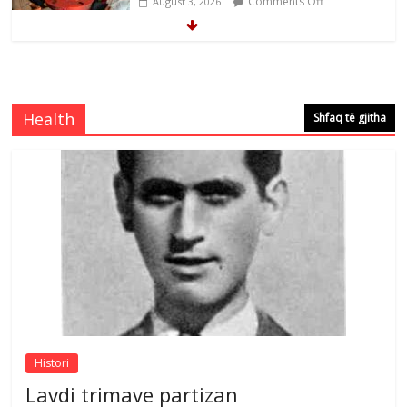
Comments Off
August 3, 2026
Mimoza Gjoni artiste e mirëfilltë e
këngës shqiptare
Comments Off
August 3, 2026
Health
Shfaq të gjitha
S’mbaj inat me asnjëri -Ganimete Jakupi
poete e respektuar
Comments Off
August 3, 2026
Nga Elmije Ajazi e nderuar
Comments Off
August 5, 2026
Histori
Lavdi trimave partizan