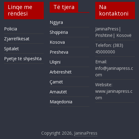
Linqe me
Të tjera
Na
rëndësi
kontaktoni
Ngjyra
Policia
JaninaPress|
Shqipëria
Prishtinë| Kosovë
Zjarrëfikësat
Kosova
Telefon: (383)
Spitalet
45000000
Presheva
Pyetje të shpeshta
Email:
Ulqini
info@janinapress.c
Arbëreshët
om
Çamët
Website:
www.janinapress.c
Arnautët
om
Maqedonia
Copyright 2026,
JaninaPress