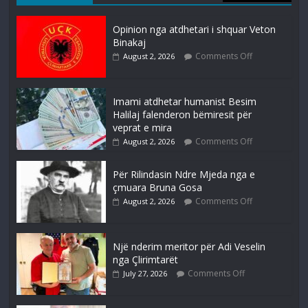
Opinion nga atdhetari i shquar Veton
Binakaj
Comments Off
August 2, 2026
Imami atdhetar humanist Besim
Halilaj falenderon bëmiresit për
veprat e mira
Comments Off
August 2, 2026
Për Rilindasin Ndre Mjeda nga e
çmuara Bruna Gosa
Comments Off
August 2, 2026
Një nderim meritor për Adi Veselin
nga Çlirimtarët
Comments Off
July 27, 2026