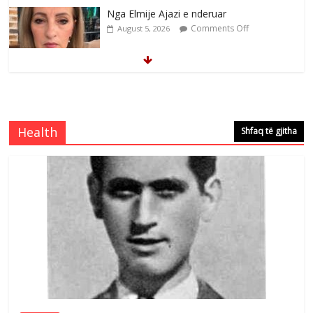
Nga Elmije Ajazi e nderuar
Comments Off
August 5, 2026
Brahim Çekaj njē veprimtar i respektuar i
çeshtjës kombëtare
Comments Off
August 5, 2026
Health
Shfaq të gjitha
Çlirimtari Mentor Mushkolaj nderohet
me mirenjohje nga Xhevdet Qeriqi Dega
e invalidëve në Fushë Kosovë
Comments Off
August 4, 2026
Sulm , pse të dua ty
Comments Off
August 8, 2026