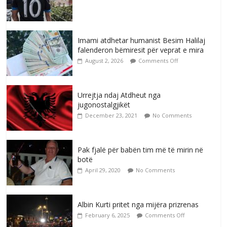
Imami atdhetar humanist Besim Halilaj
falenderon bëmiresit për veprat e mira
August 2, 2026
Comments Off
Urrejtja ndaj Atdheut nga
jugonostalgjikët
December 23, 2021
No Comments
Pak fjalë për babën tim më të mirin në
botë
April 29, 2020
No Comments
Albin Kurti pritet nga mijëra prizrenas
February 6, 2025
Comments Off