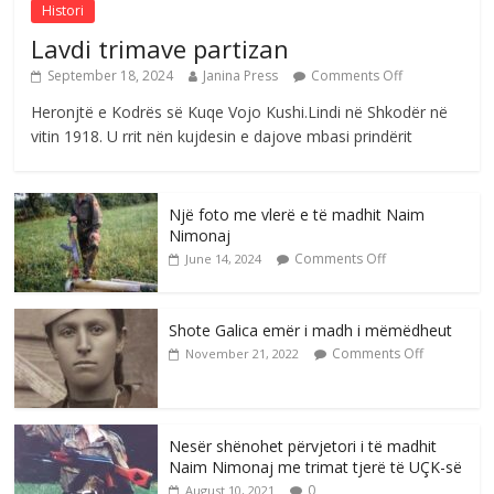
Histori
Lavdi trimave partizan
September 18, 2024
Janina Press
Comments Off
Heronjtë e Kodrës së Kuqe Vojo Kushi.Lindi në Shkodër në
vitin 1918. U rrit nën kujdesin e dajove mbasi prindërit
Një foto me vlerë e të madhit Naim
Nimonaj
Comments Off
June 14, 2024
Shote Galica emër i madh i mëmëdheut
Comments Off
November 21, 2022
Nesër shënohet përvjetori i të madhit
Naim Nimonaj me trimat tjerë të UÇK-së
0
August 10, 2021