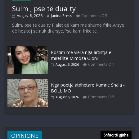
Sulm , pse të dua ty
August 8, 2026
Janina Press
Comments Off
Sulm, pse të dua ty Fjalët që kam më shumë frikë,Arsye
që hezitoj se nuk di arsye,Pse kam frikë të
Postim me vlera nga artistja e
mirëfilltë Mimoza Gjoni
Comments Off
August 6, 2026
Nga poetja atdhetare Kumrie Shala -
BOLL MO
Comments Off
August 6, 2026
OPINIONE
Shfaq të gjitha