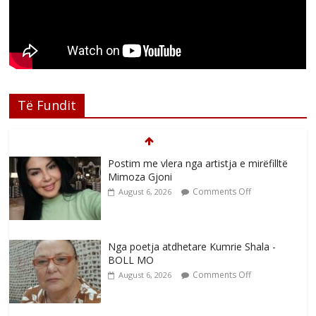
Të Fundit
Postim me vlera nga artistja e mirëfilltë
Mimoza Gjoni
Comments Off
August 6, 2026
Nga poetja atdhetare Kumrie Shala -
BOLL MO
Comments Off
August 6, 2026