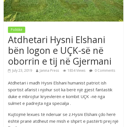
Politikë
Atdhetari Hysni Elshani
bën logon e UÇK-së në
oborrin e tij në Gjermani
July 23, 2019
Janina Press
1854 Views
0 Comments
Atdhetari i madh Hysni Elshani humanist patriot ish
sportist afarist i njohur sot ka berë një gjest fantastik
duke e mbrojtur kryevlerën e kombit UÇK -në nga
sulmet e padrejta nga specialja .
Kujtojmë lexues të nderuar se z.Hysni Elshani çdo herë
është pranë atdheut me mish e shpirt e pastërti prej një