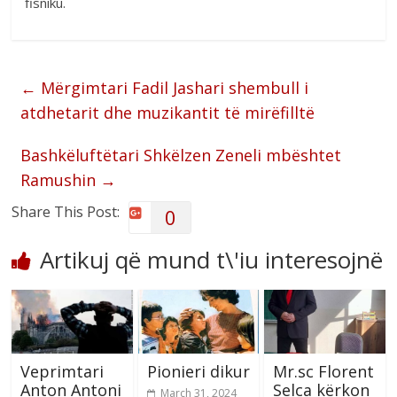
fisniku.
←
Mërgimtari Fadil Jashari shembull i
atdhetarit dhe muzikantit të mirëfilltë
Bashkëluftëtari Shkëlzen Zeneli mbështet
Ramushin
→
Share This Post:
0
Artikuj që mund t\'iu interesojnë
Veprimtari
Pionieri dikur
Mr.sc Florent
Anton Antoni
Selca kërkon
March 31, 2024