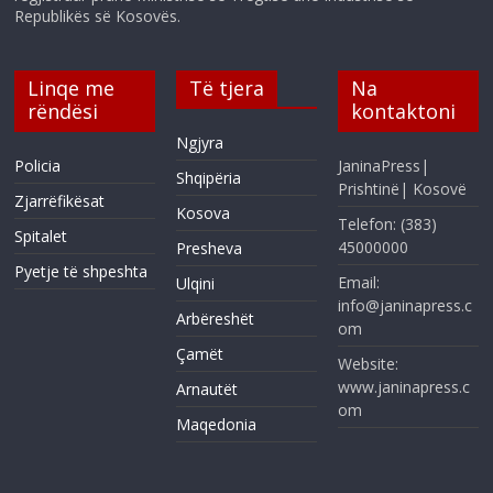
Republikës së Kosovës.
Linqe me
Të tjera
Na
rëndësi
kontaktoni
Ngjyra
Policia
JaninaPress|
Shqipëria
Prishtinë| Kosovë
Zjarrëfikësat
Kosova
Telefon: (383)
Spitalet
45000000
Presheva
Pyetje të shpeshta
Email:
Ulqini
info@janinapress.c
Arbëreshët
om
Çamët
Website:
www.janinapress.c
Arnautët
om
Maqedonia