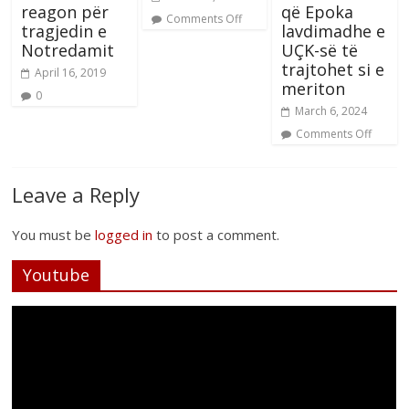
reagon për
që Epoka
Comments Off
tragjedin e
lavdimadhe e
Notredamit
UÇK-së të
trajtohet si e
April 16, 2019
meriton
0
March 6, 2024
Comments Off
Leave a Reply
You must be
logged in
to post a comment.
Youtube