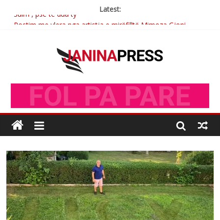
Latest:
Sulm , pse të dua ty
Postim me vlera nga artistja e mirëfilltë Mimoza Gjoni
Nga poetja atdhetare Kumrie Shala -BOLL MO
Nga Elmije Ajazi e nderuar
Brahim Çekaj njē veprimtar i respektuar i çeshtjës kombëtare