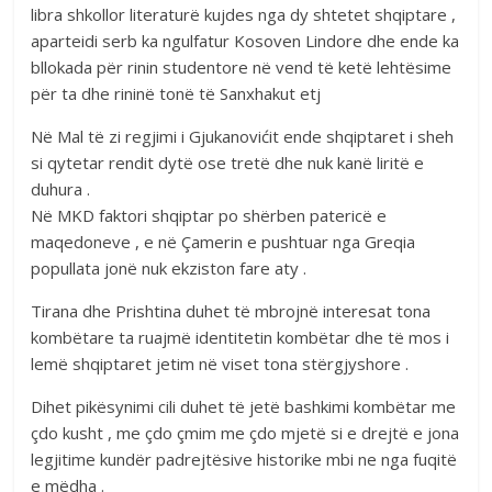
libra shkollor literaturë kujdes nga dy shtetet shqiptare ,
aparteidi serb ka ngulfatur Kosoven Lindore dhe ende ka
bllokada për rinin studentore në vend të ketë lehtësime
për ta dhe rininë tonë të Sanxhakut etj
Në Mal të zi regjimi i Gjukanovićit ende shqiptaret i sheh
si qytetar rendit dytë ose tretë dhe nuk kanë liritë e
duhura .
Në MKD faktori shqiptar po shërben patericë e
maqedoneve , e në Çamerin e pushtuar nga Greqia
popullata jonë nuk ekziston fare aty .
Tirana dhe Prishtina duhet të mbrojnë interesat tona
kombëtare ta ruajmë identitetin kombëtar dhe të mos i
lemë shqiptaret jetim në viset tona stërgjyshore .
Dihet pikësynimi cili duhet të jetë bashkimi kombëtar me
çdo kusht , me çdo çmim me çdo mjetë si e drejtë e jona
legjitime kundër padrejtësive historike mbi ne nga fuqitë
e mëdha .