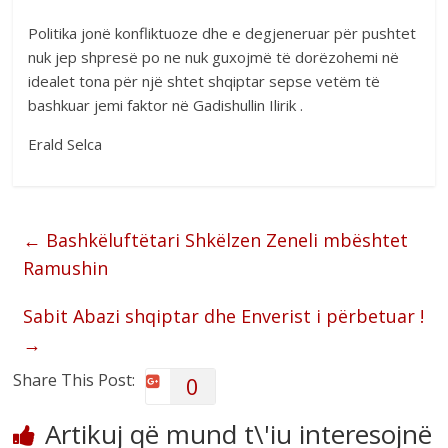
Politika jonë konfliktuoze dhe e degjeneruar për pushtet
nuk jep shpresë po ne nuk guxojmë të dorëzohemi në
idealet tona për një shtet shqiptar sepse vetëm të
bashkuar jemi faktor në Gadishullin Ilirik .
Erald Selca
←
Bashkëluftëtari Shkëlzen Zeneli mbështet
Ramushin
Sabit Abazi shqiptar dhe Enverist i përbetuar !
→
Share This Post:
0
Artikuj që mund t\'iu interesojnë