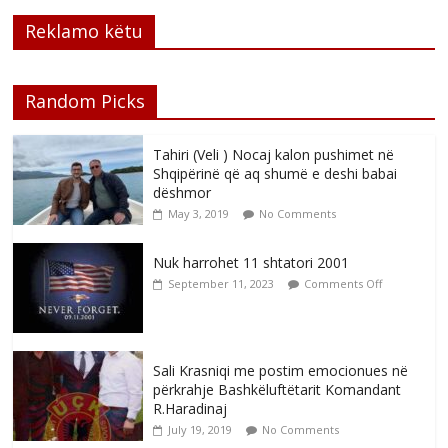
Reklamo këtu
Random Picks
Tahiri (Veli ) Nocaj kalon pushimet në
Shqipërinë që aq shumë e deshi babai
dëshmor
May 3, 2019
No Comments
Nuk harrohet 11 shtatori 2001
September 11, 2023
Comments Off
Sali Krasniqi me postim emocionues në
përkrahje Bashkëluftëtarit Komandant
R.Haradinaj
July 19, 2019
No Comments