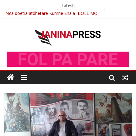
Latest:
Nga poetja atdhetare Kumrie Shala -BOLL MO
Nga Elmije Ajazi e nderuar
Brahim Çekaj njē veprimtar i respektuar i çeshtjës kombëtare
Çlirimtari Mentor Mushkolaj nderohet me mirenjohje nga
Xhevdet Qeriqi Dega e invalidëve në Fushë Kosovë
Postim me vlera nga artistja e mirëfilltë Mimoza Gjoni