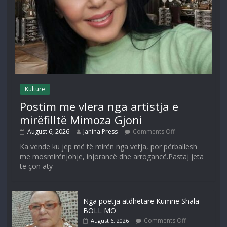
Kulturë
Postim me vlera nga artistja e
mirëfilltë Mimoza Gjoni
August 6, 2026
Janina Press
Comments Off
Ka vende ku jep më të mirën nga vetja, por përballesh
me mosmirënjohje, injorancë dhe arrogancë.Pastaj jeta
të çon aty
Nga poetja atdhetare Kumrie Shala -
BOLL MO
Comments Off
August 6, 2026