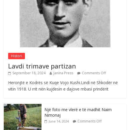
në atdhe të shoqerisë Levizja
Comments Off
August 3, 2026
Postim me vlera nga artistja e mirëfilltë
Mimoza Gjoni
Comments Off
August 6, 2026
Histori
Lavdi trimave partizan
September 18, 2024
Janina Press
Comments Off
Heronjtë e Kodrës së Kuqe Vojo Kushi.Lindi në Shkodër në
vitin 1918. U rrit nën kujdesin e dajove mbasi prindërit
Një foto me vlerë e të madhit Naim
Nimonaj
Comments Off
June 14, 2024