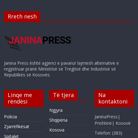
Rreth nesh
Janina Press është agjenci e pavarur lajmesh alternative e
regjistruar pranë Ministrisë së Tregtisë dhe Industrisë së
Republikës së Kosovës.
Linqe me
Të tjera
Na
rëndësi
kontaktoni
Ngjyra
Policia
JaninaPress|
Shqipëria
Prishtinë| Kosovë
Zjarrëfikësat
Kosova
Telefon: (383)
Spitalet