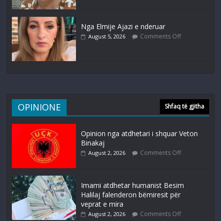
Nga Elmije Ajazi e nderuar
Comments Off
August 5, 2026
OPINIONE
Shfaq të gjitha
Opinion nga atdhetari i shquar Veton
Binakaj
Comments Off
August 2, 2026
Imami atdhetar humanist Besim
Halilaj falenderon bëmiresit për
veprat e mira
Comments Off
August 2, 2026