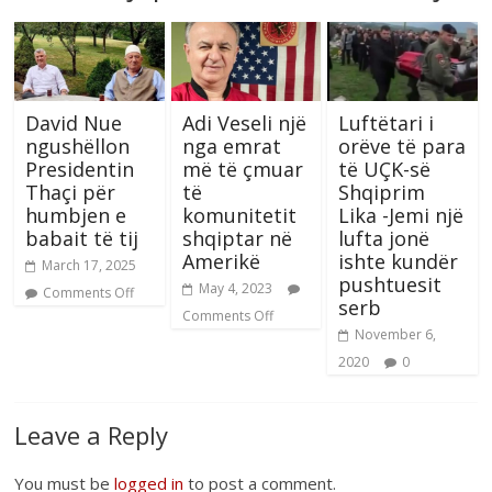
David Nue
Adi Veseli një
Luftëtari i
ngushëllon
nga emrat
orëve të para
Presidentin
më të çmuar
të UÇK-së
Thaçi për
të
Shqiprim
humbjen e
komunitetit
Lika -Jemi një
babait të tij
shqiptar në
lufta jonë
Amerikë
ishte kundër
March 17, 2025
pushtuesit
May 4, 2023
Comments Off
serb
Comments Off
November 6,
2020
0
Leave a Reply
You must be
logged in
to post a comment.