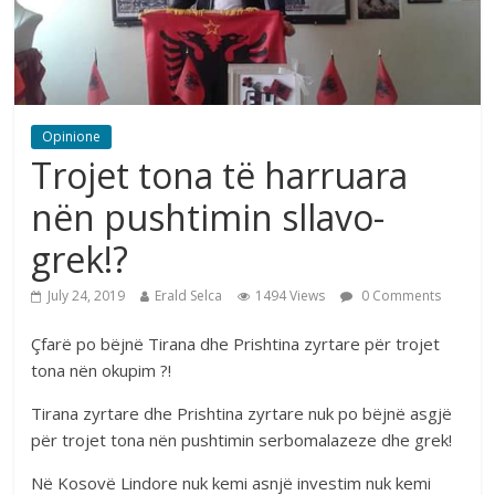
Opinione
Trojet tona të harruara
nën pushtimin sllavo-
grek!?
July 24, 2019
Erald Selca
1494 Views
0 Comments
Çfarë po bëjnë Tirana dhe Prishtina zyrtare për trojet
tona nën okupim ?!
Tirana zyrtare dhe Prishtina zyrtare nuk po bëjnë asgjë
për trojet tona nën pushtimin serbomalazeze dhe grek!
Në Kosovë Lindore nuk kemi asnjë investim nuk kemi