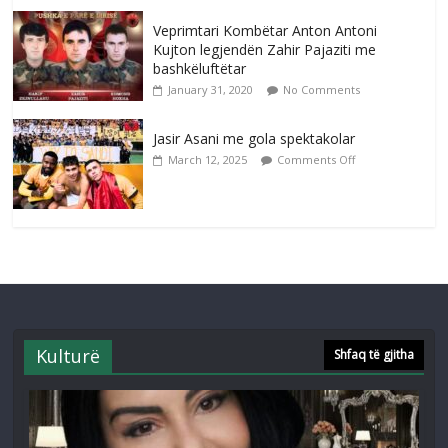
Veprimtari Kombëtar Anton Antoni
Kujton legjendën Zahir Pajaziti me
bashkëluftëtar
January 31, 2020
No Comments
Jasir Asani me gola spektakolar
March 12, 2025
Comments Off
Kulturë
Shfaq të gjitha