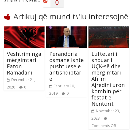
Share This Post:
0
Artikuj që mund t\'iu interesojnë
Vështrim nga
Perandoria
Luftëtari i
mërgimtari
osmane ishte
shquar i
Faton
pushtuese e
UÇK-së dhe
Ramadani
antishqiptar
mërgimtari
e
Afrim
December 21,
Ajredini uron
February 10,
2020
0
kombin për
2019
0
festat e
Nëntorit
November 23,
2023
Comments Off