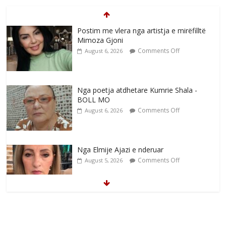
Comments Off
August 6, 2026
Nga poetja atdhetare Kumrie Shala -
BOLL MO
Comments Off
August 6, 2026
Nga Elmije Ajazi e nderuar
Comments Off
August 5, 2026
Brahim Çekaj njē veprimtar i respektuar i
çeshtjës kombëtare
Comments Off
August 5, 2026
Çlirimtari Mentor Mushkolaj nderohet