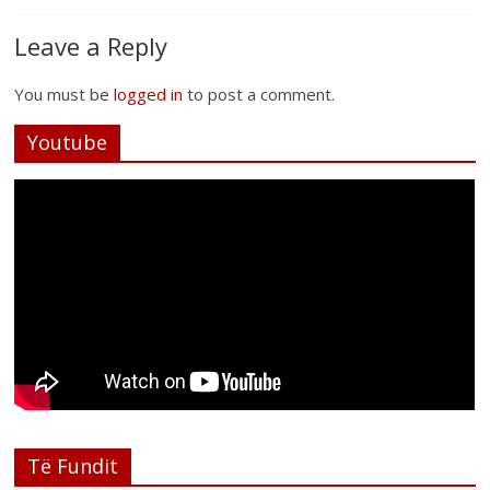
Leave a Reply
You must be
logged in
to post a comment.
Youtube
Postim me vlera nga artistja e mirëfilltë
Të Fundit
Mimoza Gjoni