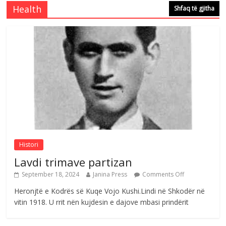
me mirenjohje nga Xhevdet Qeriqi Dega
Health
Shfaq të gjitha
e invalidëve në Fushë Kosovë
Comments Off
August 4, 2026
Sulm , pse të dua ty
Comments Off
August 8, 2026
Histori
Lavdi trimave partizan
September 18, 2024
Janina Press
Comments Off
Heronjtë e Kodrës së Kuqe Vojo Kushi.Lindi në Shkodër në
vitin 1918. U rrit nën kujdesin e dajove mbasi prindërit