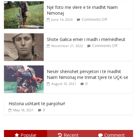
Një foto me vlerë e të madhit Naim
Nimonaj
Comments Off
June 14, 2024
Shote Galica emër i madh i mëmëdheut
Comments Off
November 21, 2022
Nesër shënohet përvjetori i të madhit
Naim Nimonaj me trimat tjerë të UÇK-së
0
August 10, 2021
Historia ushtarit të panjohur!
0
May 18, 2021
Popular
Recent
Comment