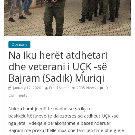
Opinione
Na iku herët atdhetari
dhe veterani i UÇK -së
Bajram (Sadik) Muriqi
January 17, 2020
Erald Selca
2335 Views
0
Comments
Nuk ka humbje më te madhe se sa ikja e
bashkëluftëtareve të dalezotses së atdheut UÇK -së
nga jeta , vdekja e parakohshme e baces nderuar
Bajram me preku thellë mua dhe familjen time dhe gjejë