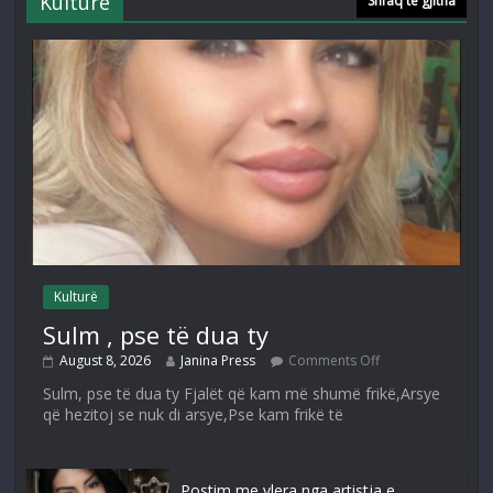
Kulturë
Shfaq të gjitha
Kulturë
Sulm , pse të dua ty
August 8, 2026
Janina Press
Comments Off
Sulm, pse të dua ty Fjalët që kam më shumë frikë,Arsye
që hezitoj se nuk di arsye,Pse kam frikë të
Postim me vlera nga artistja e