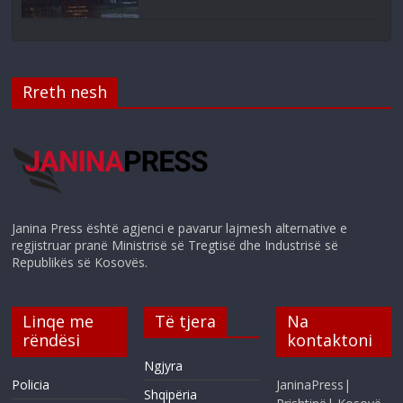
Rreth nesh
Janina Press është agjenci e pavarur lajmesh alternative e
regjistruar pranë Ministrisë së Tregtisë dhe Industrisë së
Republikës së Kosovës.
Linqe me
Të tjera
Na
rëndësi
kontaktoni
Ngjyra
Policia
JaninaPress|
Shqipëria