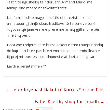
rastin të ngushëlloj të nderuarin Armend Muriqi me
familje dhe mbarë bashkëluftëtaret .
Kjo familje ishte magje e luftës dhe rezistences së
armatosur gjithnjë sipas traditave të të pareve tonë
rugovas që jane vrare e prere me armiq gjithmonë për
liri e Shqipëri .
Baca ynë i ndjerë ishte burrë zakoni e trim i paepur andaj
do kujtohet brez pas brezi emri i tij dhe shembelltyra e
tij prej mikepritesi bukedhonesi e atdhetari shqiptar .
Lavdi e përjetshme ???
←
Letër Kryebashkiakut të Korçes Sotiraq Filo
Fatos Klosi ky shqiptar i madh
→