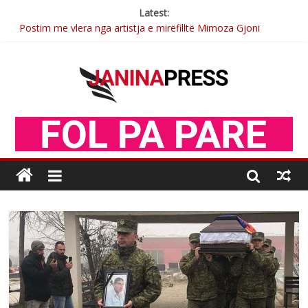
Latest:
Postim me vlera nga artistja e mirëfilltë Mimoza Gjoni
Nga poetja atdhetare Kumrie Shala -BOLL MO
Nga Elmije Ajazi e nderuar
Brahim Çekaj njē veprimtar i respektuar i çeshtjës kombëtare
Sulm , pse të dua ty