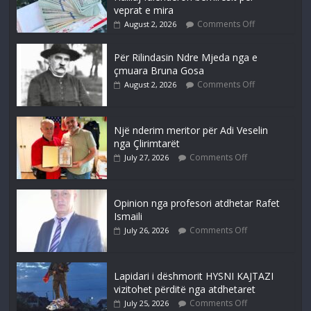
veprat e mira
Comments Off
August 2, 2026
Për Rilindasin Ndre Mjeda nga e
çmuara Bruna Gosa
Comments Off
August 2, 2026
Një nderim meritor për Adi Veselin
nga Çlirimtarët
Comments Off
July 27, 2026
Opinion nga profesori atdhetar Rafet
Ismaili
Comments Off
July 26, 2026
Lapidari i dëshmorit HYSNI KAJTAZI
vizitohet përditë nga atdhetaret
Comments Off
July 25, 2026