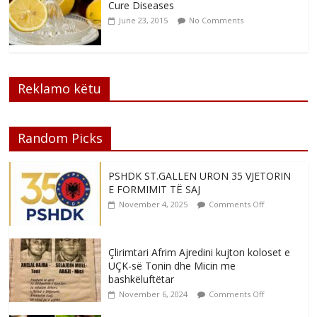
Cure Diseases
June 23, 2015
No Comments
Reklamo këtu
Random Picks
PSHDK ST.GALLEN URON 35 VJETORIN
E FORMIMIT TË SAJ
November 4, 2025
Comments Off
Çlirimtari Afrim Ajredini kujton koloset e
UÇK-së Tonin dhe Micin me
bashkëluftëtar
November 6, 2024
Comments Off