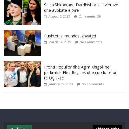
Selca:Shkodrane Dardhishta zë i vlerave
dhe avokate e tyre
August 5, 2025
Comments Off
Pushteti si mundësi zhvatje!
March 14, 2019
No Comments
Fronti Popullor dhe Agim Xhigoli në
përkrahje Elmi Reçices dhe çdo luftëtari
të UÇK -së
January 19, 2020
No Comments