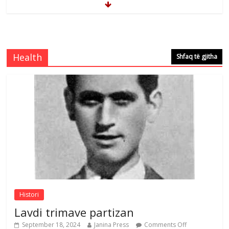
Brahim Çekaj njē veprimtar i respektuar i
çeshtjës kombëtare
Comments Off
August 5, 2026
Health
Shfaq të gjitha
Çlirimtari Mentor Mushkolaj nderohet
me mirenjohje nga Xhevdet Qeriqi Dega
e invalidëve në Fushë Kosovë
Comments Off
August 4, 2026
Sulm , pse të dua ty
Comments Off
August 8, 2026
Histori
Lavdi trimave partizan
September 18, 2024
Janina Press
Comments Off