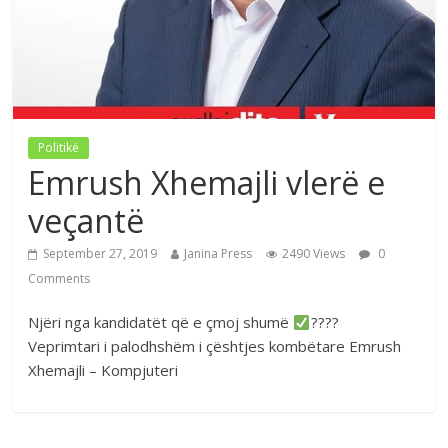
Politikë
Emrush Xhemajli vlerë e
veçantë
September 27, 2019
Janina Press
2490 Views
0
Comments
Njëri nga kandidatët që e çmoj shumë
????
Veprimtari i palodhshëm i çështjes kombëtare Emrush
Xhemajli – Kompjuteri