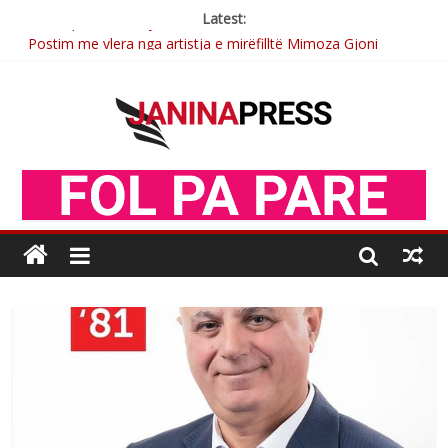
Latest:
Postim me vlera nga artistja e mirëfilltë Mimoza Gjoni
Nga poetja atdhetare Kumrie Shala -BOLL MO
Nga Elmije Ajazi e nderuar
Brahim Çekaj njē veprimtar i respektuar i çeshtjës kombëtare
Sulm , pse të dua ty