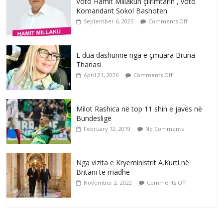
Voto Hamit Millakun çlirimtarin , voto
Komandant Sokol Bashoten
September 6, 2025
Comments Off
E dua dashurinë nga e çmuara Bruna
Thanasi
April 21, 2026
Comments Off
Milot Rashica në top 11 shin e javës në
Bundesligë
February 12, 2019
No Comments
Nga vizita e Kryeministrit A.Kurti në
Britani të madhe
November 2, 2022
Comments Off