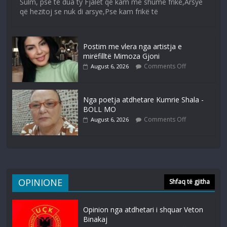
Sulm, pse të dua ty Fjalët që kam më shumë frikë,Arsye
që hezitoj se nuk di arsye,Pse kam frikë të
Postim me vlera nga artistja e
mirëfilltë Mimoza Gjoni
Comments Off
August 6, 2026
Nga poetja atdhetare Kumrie Shala -
BOLL MO
Comments Off
August 6, 2026
OPINIONE
Shfaq të gjitha
Opinion nga atdhetari i shquar Veton
Binakaj