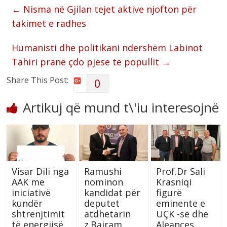
←
Nisma në Gjilan tejet aktive njofton për
takimet e radhes
Humanisti dhe politikani ndershëm Labinot
Tahiri pranë çdo pjese të popullit
→
Share This Post:
0
Artikuj që mund t\'iu interesojnë
Visar Dili nga
Ramushi
Prof.Dr Sali
AAK me
nominon
Krasniqi
iniciativë
kandidat për
figurë
kundër
deputet
eminente e
shtrenjtimit
atdhetarin
UÇK -së dhe
të energjisë
z.Bajram
Aleances