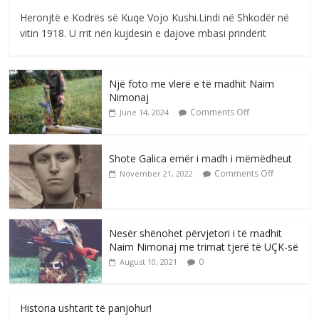
Heronjtë e Kodrës së Kuqe Vojo Kushi.Lindi në Shkodër në
vitin 1918. U rrit nën kujdesin e dajove mbasi prindërit
Një foto me vlerë e të madhit Naim
Nimonaj
Comments Off
June 14, 2024
Shote Galica emër i madh i mëmëdheut
Comments Off
November 21, 2022
Nesër shënohet përvjetori i të madhit
Naim Nimonaj me trimat tjerë të UÇK-së
0
August 10, 2021
Historia ushtarit të panjohur!