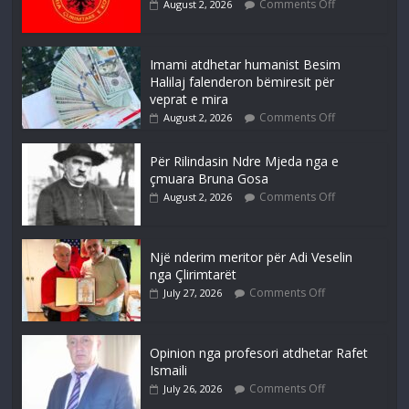
Comments Off
August 2, 2026
Imami atdhetar humanist Besim
Halilaj falenderon bëmiresit për
veprat e mira
Comments Off
August 2, 2026
Për Rilindasin Ndre Mjeda nga e
çmuara Bruna Gosa
Comments Off
August 2, 2026
Një nderim meritor për Adi Veselin
nga Çlirimtarët
Comments Off
July 27, 2026
Opinion nga profesori atdhetar Rafet
Ismaili
Comments Off
July 26, 2026