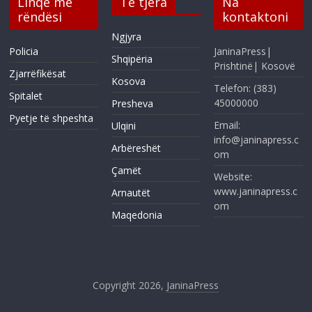
Linqe me
Të tjera
Na
rëndësi
kontaktoni
Ngjyra
Policia
JaninaPress|
Shqipëria
Prishtinë| Kosovë
Zjarrëfikësat
Kosova
Telefon: (383)
Spitalet
45000000
Presheva
Pyetje të shpeshta
Email:
Ulqini
info@janinapress.c
Arbëreshët
om
Çamët
Website:
www.janinapress.c
Arnautët
om
Maqedonia
Copyright 2026,
JaninaPress