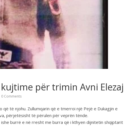
ujtime për trimin Avni Elezaj
0 Comments
o që të njohu. Zullumqarin që e tmerroi një Pejë e Dukagjin e
va, përjetësisht të përulen për veprën tënde.
ishe burrë e në rresht me burra që i kthyen dijnitetin shqiptarit