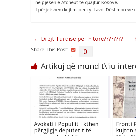
në pjesën e Atdheut të quajtur Kosovë.
I përjetshëm kujtimi për ty. Lavdi Dëshmoreve e
←
Drejt Turqisë për Fitore????????
Share This Post:
0
Artikuj që mund t\'iu inte
Avokati i Popullit i kthen
Fronti 
përgjigje deputetit të
kujton 