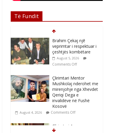
Të Fundit
Brahim Çekaj njē
veprimtar i respektuar i
çeshtjës kombëtare
August 5, 2026
Comments Off
Çlirimtari Mentor
Mushkolaj nderohet me
mirenjohje nga Xhevdet
Qeriqi Dega e
invalidëve në Fushë
Kosovë
Comments Off
August 4, 2026
Çlirimtari Agron
Gërvalla me takime