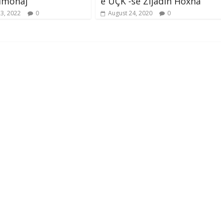
imonaj
e UÇK -së Zijadin Hoxha
23, 2022
0
August 24, 2020
0