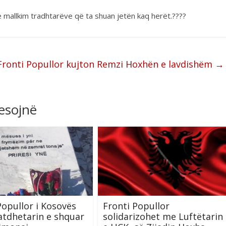
 mallkim tradhtarëve që ta shuan jetën kaq herët.????
Fronti Popullor kujton Remzi Hoxhën e lavdishëm
→
resojnë
Popullor i Kosovës
Fronti Popullor
atdhetarin e shquar
solidarizohet me Luftëtarin