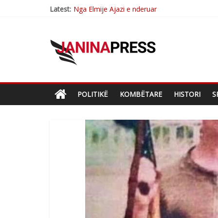
Nga Elmije Ajazi e nderuar
Latest:
Brahim Çekaj njē veprimtar i respektuar i çe
Çlirimtari Mentor Mushkolaj nderohet me mir
Çlirimtari Agron Gërvalla me takime pune në a
Mimoza Gjoni artiste e mirëfilltë e këngës shq
POLITIKË
KOMBËTARE
HISTORI
S