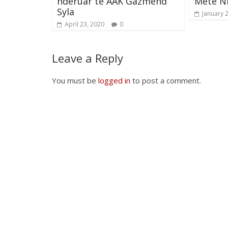
nderuar të AAK Gazmend
Metë N
Syla
January 
April 23, 2020
0
Leave a Reply
You must be
logged in
to post a comment.