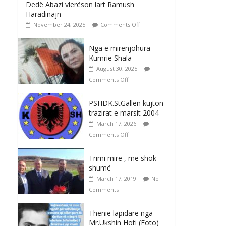
Dedë Abazi vlerëson lart Ramush
Haradinajn
November 24, 2025
Comments Off
Nga e mirënjohura
Kumrie Shala
August 30, 2025
Comments Off
PSHDK.StGallen kujton
trazirat e marsit 2004
March 17, 2026
Comments Off
Trimi mirë , me shok
shumë
March 17, 2019
No
Comments
Thënie lapidare nga
Mr.Ukshin Hoti (Foto)