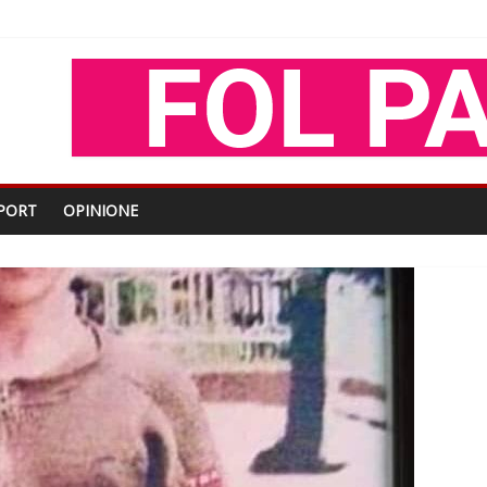
shtjës kombëtare
enjohje nga Xhevdet Qeriqi Dega e invalidëve në Fushë Kosovë
tdhe të shoqerisë Levizja
iptare
PORT
OPINIONE