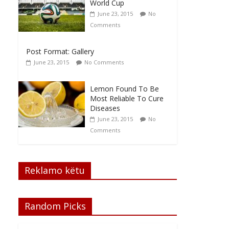
World Cup
June 23, 2015
No
Comments
Post Format: Gallery
June 23, 2015
No Comments
Lemon Found To Be
Most Reliable To Cure
Diseases
June 23, 2015
No
Comments
Reklamo këtu
Random Picks