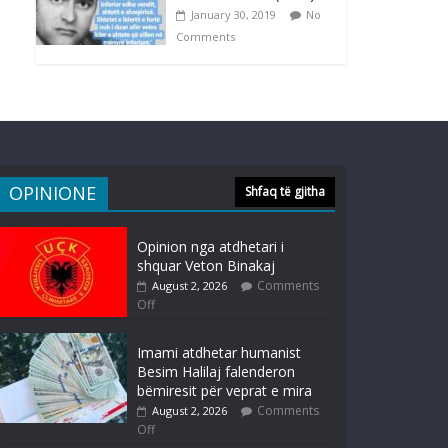
January 30, 2019
No
Comments
OPINIONE
Shfaq të gjitha
Opinion nga atdhetari i
shquar Veton Binakaj
Comments
August 2, 2026
Off
Imami atdhetar humanist
Besim Halilaj falenderon
bëmiresit për veprat e mira
Comments
August 2, 2026
Off