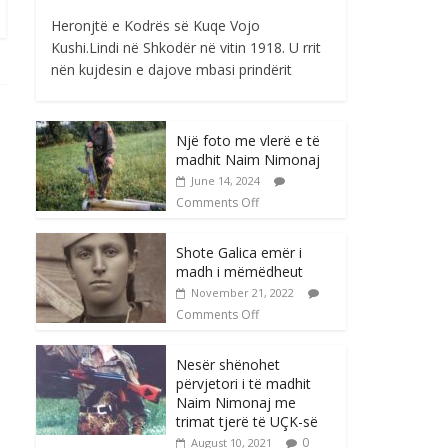
Heronjtë e Kodrës së Kuqe Vojo
Kushi.Lindi në Shkodër në vitin 1918. U rrit
nën kujdesin e dajove mbasi prindërit
Një foto me vlerë e të
madhit Naim Nimonaj
June 14, 2024
Comments Off
Shote Galica emër i
madh i mëmëdheut
November 21, 2022
Comments Off
Nesër shënohet
përvjetori i të madhit
Naim Nimonaj me
trimat tjerë të UÇK-së
0
August 10, 2021