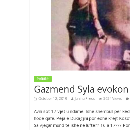
Politikë
Gazmend Syla evokon k
October 12, 2019
Janina Press
5654 Views
Avni sot 17 vjet u ndamë. Ishe shembull për këd
hoqe qafe. Peja e Dukagjini por edhe krejt Koso
Sa vjeçar mund të ishe në luftë?? 16 a 17??? Por 