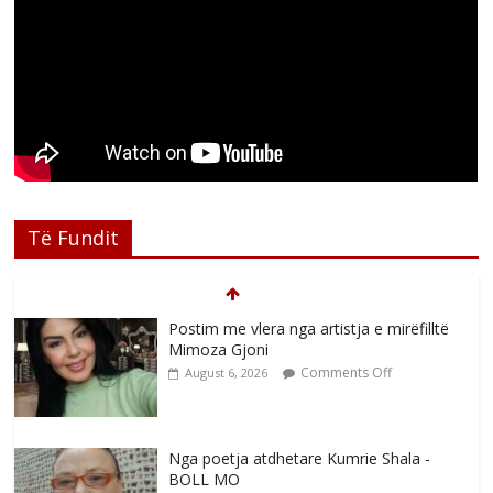
Të Fundit
Postim me vlera nga artistja e mirëfilltë
Mimoza Gjoni
Comments Off
August 6, 2026
Nga poetja atdhetare Kumrie Shala -
BOLL MO