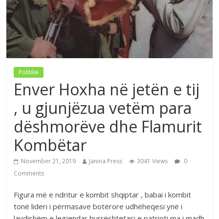
Politikë
Enver Hoxha në jetën e tij
, u gjunjëzua vetëm para
dëshmorëve dhe Flamurit
Kombëtar
November 21, 2019
Janina Press
3041 Views
0
Comments
Figura më e ndritur e kombit shqiptar , babai i kombit
tonë lideri i përmasave botërore udhëheqesi ynë i
lavdishëm e legjendar burrështetasi e patrioti ma i madh