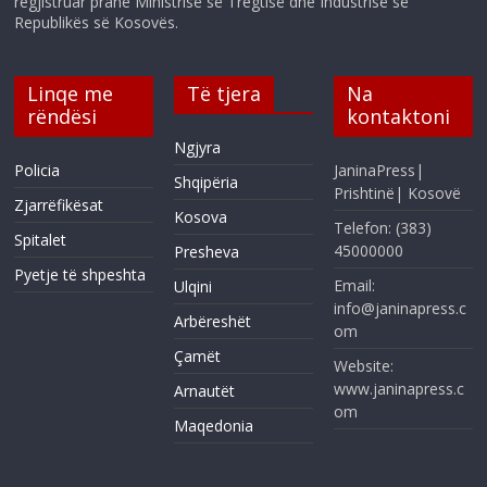
regjistruar pranë Ministrisë së Tregtisë dhe Industrisë së
Republikës së Kosovës.
Linqe me
Të tjera
Na
rëndësi
kontaktoni
Ngjyra
Policia
JaninaPress|
Shqipëria
Prishtinë| Kosovë
Zjarrëfikësat
Kosova
Telefon: (383)
Spitalet
45000000
Presheva
Pyetje të shpeshta
Email:
Ulqini
info@janinapress.c
Arbëreshët
om
Çamët
Website:
www.janinapress.c
Arnautët
om
Maqedonia