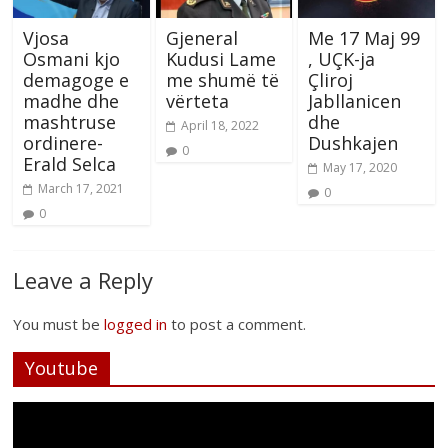
Vjosa
Gjeneral
Me 17 Maj 99
Osmani kjo
Kudusi Lame
, UÇK-ja
demagoge e
me shumë të
Çliroj
madhe dhe
vërteta
Jabllanicen
mashtruse
dhe
April 18, 2022
ordinere-
Dushkajen
0
Erald Selca
May 17, 2020
March 17, 2021
0
0
Leave a Reply
You must be
logged in
to post a comment.
Youtube