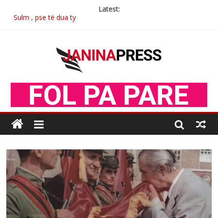
Latest:
Sulm , pse të dua ty
Postim me vlera nga artistja e mirëfilltë Mimoza Gjoni
Nga poetja atdhetare Kumrie Shala -BOLL MO
Nga Elmije Ajazi e nderuar
Brahim Çekaj njē veprimtar i respektuar i çeshtjës kombëtare