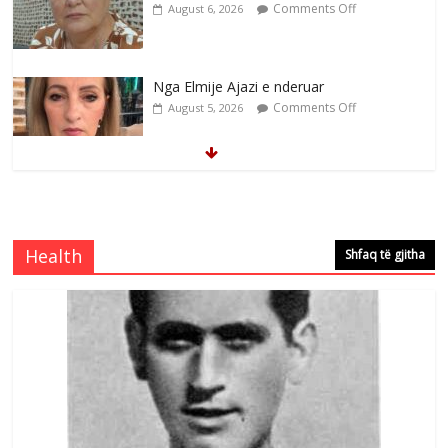
Comments Off
August 6, 2026
Nga Elmije Ajazi e nderuar
Comments Off
August 5, 2026
Brahim Çekaj njē veprimtar i respektuar i
çeshtjës kombëtare
Comments Off
August 5, 2026
Health
Shfaq të gjitha
Çlirimtari Mentor Mushkolaj nderohet
me mirenjohje nga Xhevdet Qeriqi Dega
e invalidëve në Fushë Kosovë
Comments Off
August 4, 2026
Sulm , pse të dua ty