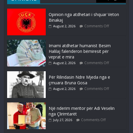
Opinion nga atdhetari i shquar Veton
Binakaj
Comments Off
August 2, 2026
Imami atdhetar humanist Besim
Halilaj falenderon bëmiresit për
veprat e mira
Comments Off
August 2, 2026
Për Rilindasin Ndre Mjeda nga e
çmuara Bruna Gosa
Comments Off
August 2, 2026
Një nderim meritor për Adi Veselin
nga Çlirimtarët
Comments Off
July 27, 2026