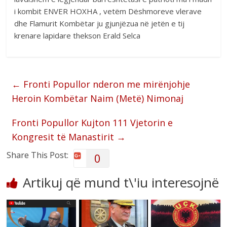
i kombit ENVER HOXHA , vetëm Dëshmoreve vlerave
dhe Flamurit Kombëtar ju gjunjëzua në jetën e tij
krenare lapidare thekson Erald Selca
←
Fronti Popullor nderon me mirënjohje
Heroin Kombëtar Naim (Metë) Nimonaj
Fronti Popullor Kujton 111 Vjetorin e
Kongresit të Manastirit
→
Share This Post:
0
Artikuj që mund t\'iu interesojnë