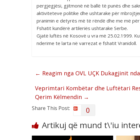
pergjegjësi, gjitmonë në ballë të punës dhe sakri
aktiviteteve politike dhe ushtarake për mbrojtje
pranimin e detyrës më të rëndë dhe me më përg
Fshatit kundërë artileriës ushtarake Serbe.
Gjatë luftës në Kosovë u vra më 25.02.1999. Kuf
nderime te larta në varrezat e fshatit Vranidoll.
←
Reagim nga OVL UÇK Dukagjinit nda
Veprimtari Kombëtar dhe Luftëtari Res
Qerim Këlmendin
→
Share This Post:
0
Artikuj që mund t\'iu inte