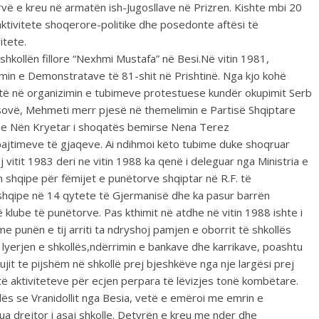
rvë e kreu në armatën ish-Jugosllave në Prizren. Kishte mbi 20
ktivitete shoqerore-politike dhe posedonte aftësi të
itete.
shkollën fillore “Nexhmi Mustafa” në Besi.Në vitin 1981,
imin e Demonstratave të 81-shit në Prishtinë. Nga kjo kohë
është në organizimin e tubimeve protestuese kundër okupimit Serb
 Kosovë, Mehmeti merr pjesë në themelimin e Partisë Shqiptare
dhe Nën Kryetar i shoqatës bemirse Nena Terez
pajtimeve të gjaqeve. Ai ndihmoi këto tubime duke shoqruar
 vitit 1983 deri ne vitin 1988 ka qenë i deleguar nga Ministria e
n shqipe për fëmijet e punëtorve shqiptar në R.F. të
 shqipe në 14 qytete të Gjermanisë dhe ka pasur barrën
klube të punëtorve. Pas kthimit në atdhe në vitin 1988 ishte i
me punën e tij arriti ta ndryshoj pamjen e oborrit të shkollës
 lyerjen e shkollës,ndërrimin e bankave dhe karrikave, poashtu
 ujit te pijshëm në shkollë prej bjeshkëve nga nje largësi prej
të aktiviteteve për ecjen perpara të lëvizjes tonë kombëtare.
ollës se Vranidollit nga Besia, vetë e emëroi me emrin e
a drejtor i asaj shkolle. Detyrën e kreu me nder dhe