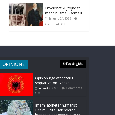
Enveristet kujtojnë të
madhin Ismail Qemaili
January 24, 2025
Comments Off
OPINIONE
Shfaq të gjitha
Opinion nga atdhetari i
shquar Veton Binakaj
Comments
August 2, 2026
Off
Imami atdhetar humanist
Besim Halilaj falenderon
bëmiresit për veprat e mira