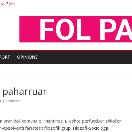
O
shtjës kombëtare
enjohje nga Xhevdet Qeriqi Dega e invalidëve në Fushë Kosovë
PORT
OPINIONE
 paharruar
0 Comments
 Vranidoll,komuna e Prishtinës. E kishte përfunduar shkollën
psolventi fakultetit filozofik grupi Filozofi-Sociologji.