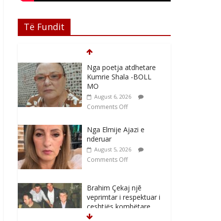
Të Fundit
Nga poetja atdhetare
Kumrie Shala -BOLL
MO
August 6, 2026
Comments Off
Nga Elmije Ajazi e
nderuar
August 5, 2026
Comments Off
Brahim Çekaj njē
veprimtar i respektuar i
çeshtjës kombëtare
August 5, 2026