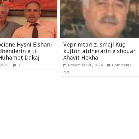
ione Hysni Elshani
Veprimtari z.Ismajl Kuçi
dhëndërin e tij
kujton atdhetarin e shquar
Muhamet Dakaj
Xhavit Hoxha
 2020
0
November 20, 2024
Comments
Off