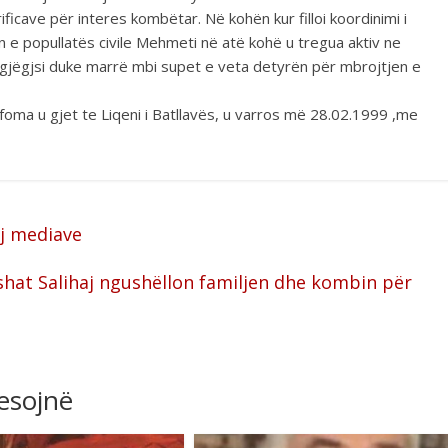
ficave për interes kombëtar. Në kohën kur filloi koordinimi i
n e popullatës civile Mehmeti në atë kohë u tregua aktiv ne
jëgjsi duke marrë mbi supet e veta detyrën për mbrojtjen e
oma u gjet te Liqeni i Batllavës, u varros më 28.02.1999 ,me
j mediave
hat Salihaj ngushëllon familjen dhe kombin për
resojnë