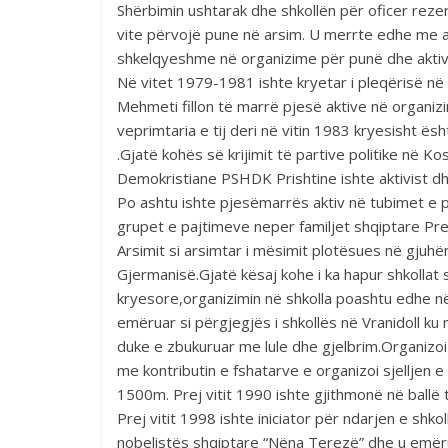
Shërbimin ushtarak dhe shkollën për oficer reze
vite përvojë pune në arsim. U merrte edhe me a
shkelqyeshme në organizime për punë dhe aktiv
Në vitet 1979-1981 ishte kryetar i pleqërisë në 
Mehmeti fillon të marrë pjesë aktive në organiz
veprimtaria e tij deri në vitin 1983 kryesisht 
.Gjatë kohës së krijimit të partive politike në
Demokristiane PSHDK Prishtine ishte aktivist 
Po ashtu ishte pjesëmarrës aktiv në tubimet e 
grupet e pajtimeve neper familjet shqiptare Prej
Arsimit si arsimtar i mësimit plotësues në gjuhë
Gjermanisë.Gjatë kësaj kohe i ka hapur shkollat
kryesore,organizimin në shkolla poashtu edhe në 
emëruar si përgjegjës i shkollës në Vranidoll ku 
duke e zbukuruar me lule dhe gjelbrim.Organizoi
me kontributin e fshatarve e organizoi sjelljen e
1500m. Prej vitit 1990 ishte gjithmonë në ballë 
Prej vitit 1998 ishte iniciator për ndarjen e shk
nobelistës shqiptare “Nëna Terezë” dhe u emëru