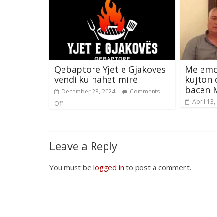
Qebaptore Yjet e Gjakoves
Me emoc
vendi ku hahet mirë
kujton 
bacen 
December 23, 2024
Comments
April 13,
Off
Leave a Reply
You must be
logged in
to post a comment.