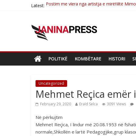
Latest:
Nga poetja atdhetare Kumrie Shala -BOLL M
Nga Elmije Ajazi e nderuar
Brahim Çekaj njē veprimtar i respektuar i çe
Çlirimtari Mentor Mushkolaj nderohet me mir
POLITIKË
KOMBËTARE
HISTORI
S
Uncategorized
Mehmet Reçica emër i
February 29, 2020
Erald Selca
3091 Views
Në përkujtim
Mehmet Reçica, I lindur më 20.08.1953 në fshatin
normale,Shkollën e lartë Pedagogjike,grup klasor-a