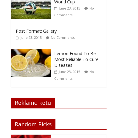
World Cup
June 23, 2015
No
Comments
Post Format: Gallery
June 23, 2015
No Comments
Lemon Found To Be
Most Reliable To Cure
Diseases
June 23, 2015
No
Comments
Reklamo këtu
Random Picks