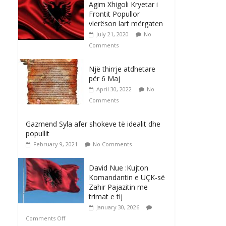
Agim Xhigoli Kryetar i
Frontit Popullor
vlerëson lart mërgaten
July 21, 2020
No
Comments
Një thirrje atdhetare
për 6 Maj
April 30, 2022
No
Comments
Gazmend Syla afer shokeve të idealit dhe
popullit
February 9, 2021
No Comments
David Nue :Kujton
Komandantin e UÇK-së
Zahir Pajazitin me
trimat e tij
January 30, 2026
Comments Off