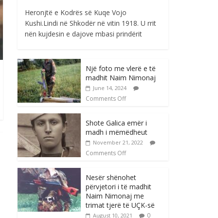
Heronjtë e Kodrës së Kuqe Vojo
Kushi.Lindi në Shkodër në vitin 1918. U rrit
nën kujdesin e dajove mbasi prindërit
Një foto me vlerë e të
madhit Naim Nimonaj
June 14, 2024
Comments Off
Shote Galica emër i
madh i mëmëdheut
November 21, 2022
Comments Off
Nesër shënohet
përvjetori i të madhit
Naim Nimonaj me
trimat tjerë të UÇK-së
0
August 10, 2021