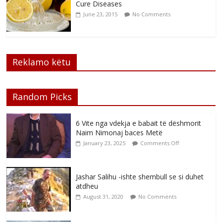
Cure Diseases
June 23, 2015
No Comments
Reklamo këtu
Random Picks
6 Vite nga vdekja e babait të dëshmorit
Naim Nimonaj baces Metë
January 23, 2025
Comments Off
Jashar Salihu -ishte shembull se si duhet
atdheu
August 31, 2020
No Comments