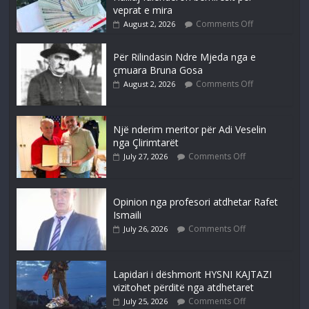
veprat e mira
Comments Off
August 2, 2026
Për Rilindasin Ndre Mjeda nga e
çmuara Bruna Gosa
Comments Off
August 2, 2026
Një nderim meritor për Adi Veselin
nga Çlirimtarët
Comments Off
July 27, 2026
Opinion nga profesori atdhetar Rafet
Ismaili
Comments Off
July 26, 2026
Lapidari i dëshmorit HYSNI KAJTAZI
vizitohet përditë nga atdhetaret
Comments Off
July 25, 2026