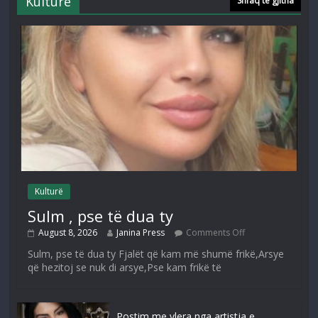
Kulturë
Shfaq të gjitha
Kulturë
Sulm , pse të dua ty
August 8, 2026
Janina Press
Comments Off
Sulm, pse të dua ty Fjalët që kam më shumë frikë,Arsye
që hezitoj se nuk di arsye,Pse kam frikë të
Postim me vlera nga artistja e