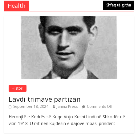
Comments Off
August 5, 2026
Health
Shfaq të gjitha
Çlirimtari Mentor Mushkolaj nderohet
me mirenjohje nga Xhevdet Qeriqi Dega
e invalidëve në Fushë Kosovë
Comments Off
August 4, 2026
Sulm , pse të dua ty
Comments Off
August 8, 2026
Histori
Lavdi trimave partizan
September 18, 2024
Janina Press
Comments Off
Heronjtë e Kodrës së Kuqe Vojo Kushi.Lindi në Shkodër në
vitin 1918. U rrit nën kujdesin e dajove mbasi prindërit