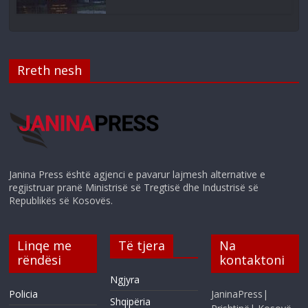
Rreth nesh
Janina Press është agjenci e pavarur lajmesh alternative e
regjistruar pranë Ministrisë së Tregtisë dhe Industrisë së
Republikës së Kosovës.
Linqe me
Të tjera
Na
rëndësi
kontaktoni
Ngjyra
Policia
JaninaPress|
Shqipëria