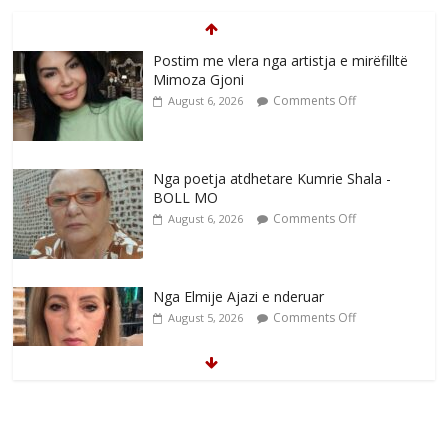
Postim me vlera nga artistja e mirëfilltë
Mimoza Gjoni
Comments Off
August 6, 2026
Nga poetja atdhetare Kumrie Shala -
BOLL MO
Comments Off
August 6, 2026
Nga Elmije Ajazi e nderuar
Comments Off
August 5, 2026
Brahim Çekaj njē veprimtar i respektuar i
çeshtjës kombëtare