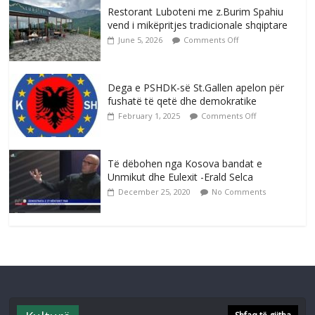
Restorant Luboteni me z.Burim Spahiu
vend i mikëpritjes tradicionale shqiptare
June 5, 2026
Comments Off
Dega e PSHDK-së St.Gallen apelon për
fushatë të qetë dhe demokratike
February 1, 2025
Comments Off
Të dëbohen nga Kosova bandat e
Unmikut dhe Eulexit -Erald Selca
December 25, 2020
No Comments