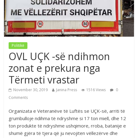
Politikë
OVL UÇK -së ndihmon
zonat e prekura nga
Tërmeti vrastar
November 30, 2019
Janina Press
1516 Views
0
Comments
Organizata e Veteranëve të Luftës se UÇK-së, arriti të
grumbulloje ndihma të ndryshme si 17 ton miell, dhe 12
ton produkte të ndryshme ushqimore, rroba, batanije e
shumë gjëra të tjera që ju nevojiten vëllezërve dhe