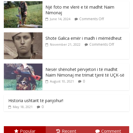
Një foto me vlerë e të madhit Naim
Nimonaj
Comments Off
June 14, 2024
Shote Galica emër i madh i mëmëdheut
Comments Off
November 21, 2022
Nesër shënohet përvjetori i të madhit
Naim Nimonaj me trimat tjerë të UÇK-së
0
August 10, 2021
Historia ushtarit të panjohur!
0
May 18, 2021
Popular
Recent
Comment