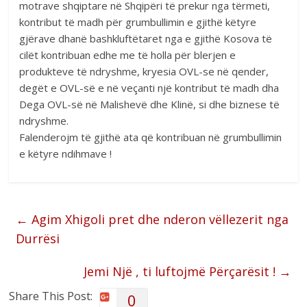
motrave shqiptare në Shqipëri të prekur nga tërmeti,
kontribut të madh për grumbullimin e gjithë këtyre
gjërave dhanë bashkluftëtaret nga e gjithë Kosova të
cilët kontribuan edhe me të holla për blerjen e
produkteve të ndryshme, kryesia OVL-se në qender,
degët e OVL-së e në veçanti një kontribut të madh dha
Dega OVL-së në Malishevë dhe Klinë, si dhe biznese të
ndryshme.
Falenderojm të gjithë ata që kontribuan në grumbullimin
e këtyre ndihmave !
←
Agim Xhigoli pret dhe nderon vëllezerit nga
Durrësi
Jemi Një , ti luftojmë Përçarësit !
→
Share This Post:
0