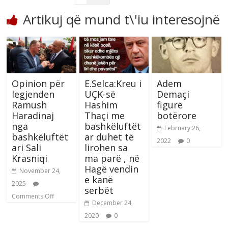
Artikuj që mund t\'iu interesojnë
Opinion për
E.Selca:Kreu i
Adem
legjenden
UÇK-së
Demaçi
Ramush
Hashim
figurë
Haradinaj
Thaçi me
botërore
nga
bashkëluftët
February 26,
bashkëluftët
ar duhet të
2022
0
ari Sali
lirohen sa
Krasniqi
ma parë , në
Hagë vendin
November 24,
e kanë
2025
serbët
Comments Off
December 24,
2020
0