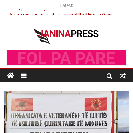
Latest:
Sulm , pse të dua ty
Postim me vlera nga artistja e mirëfilltë Mimoza Gjoni
Nga poetja atdhetare Kumrie Shala -BOLL MO
Nga Elmije Ajazi e nderuar
Brahim Çekaj njē veprimtar i respektuar i çeshtjës kombëtare