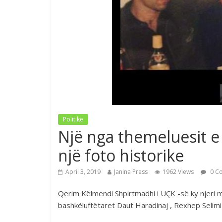
Politikë
Një nga themeluesit 
një foto historike
April 3, 2019
Janina Press
1962 Views
0 C
Qerim Këlmendi Shpirtmadhi i UÇK -së ky njeri m
bashkëluftëtaret Daut Haradinaj , Rexhep Selim