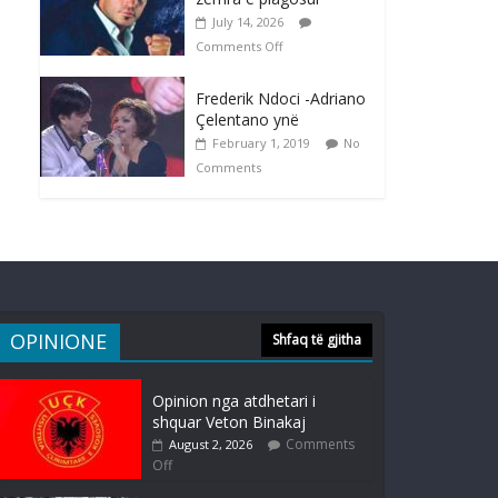
July 14, 2026
Comments Off
Frederik Ndoci -Adriano
Çelentano ynë
February 1, 2019
No
Comments
OPINIONE
Shfaq të gjitha
Opinion nga atdhetari i
shquar Veton Binakaj
Comments
August 2, 2026
Off