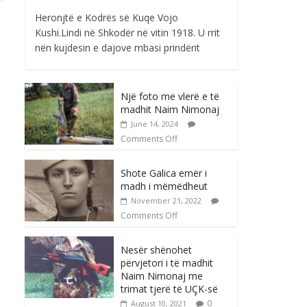
Heronjtë e Kodrës së Kuqe Vojo
Kushi.Lindi në Shkodër në vitin 1918. U rrit
nën kujdesin e dajove mbasi prindërit
Një foto me vlerë e të
madhit Naim Nimonaj
June 14, 2024
Comments Off
Shote Galica emër i
madh i mëmëdheut
November 21, 2022
Comments Off
Nesër shënohet
përvjetori i të madhit
Naim Nimonaj me
trimat tjerë të UÇK-së
0
August 10, 2021