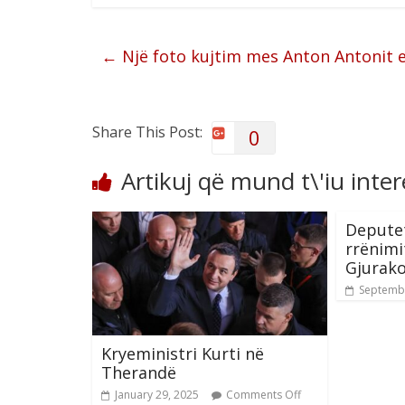
←
Një foto kujtim mes Anton Antonit e
Share This Post:
0
Artikuj që mund t\'iu inte
Deputet
rrënimi
Gjurako
Septembe
Kryeministri Kurti në
Therandë
January 29, 2025
Comments Off