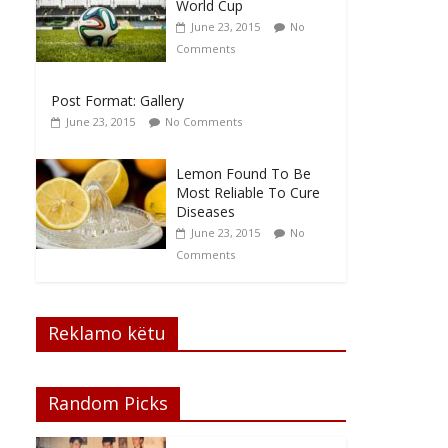
World Cup
June 23, 2015
No
Comments
Post Format: Gallery
June 23, 2015
No Comments
Lemon Found To Be
Most Reliable To Cure
Diseases
June 23, 2015
No
Comments
Reklamo këtu
Random Picks