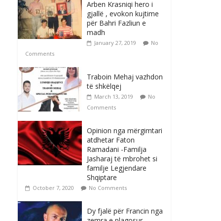
Arben Krasniqi hero i
gjallë , evokon kujtime
për Bahri Fazliun e
madh
January 27, 2019
No
Comments
Traboin Mehaj vazhdon
të shkëlqej
March 13, 2019
No
Comments
Opinion nga mërgimtari
atdhetar Faton
Ramadani -Familja
Jasharaj të mbrohet si
familje Legjendare
Shqiptare
October 7, 2020
No Comments
Dy fjalë për Francin nga
zemra e plagosur