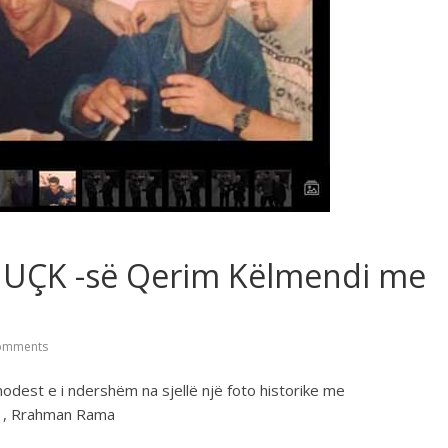
e UÇK -së Qerim Këlmendi me
omments
odest e i ndershëm na sjellë një foto historike me
i , Rrahman Rama