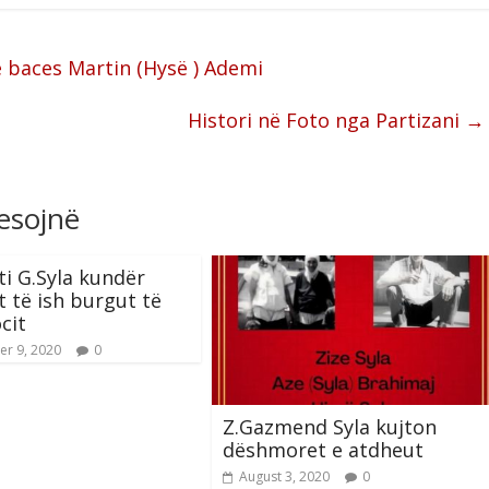
 baces Martin (Hysë ) Ademi
Histori në Foto nga Partizani
→
resojnë
i G.Syla kundër
t të ish burgut të
cit
r 9, 2020
0
Z.Gazmend Syla kujton
dëshmoret e atdheut
August 3, 2020
0