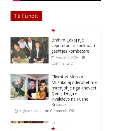
Të Fundit
Brahim Çekaj njē
veprimtar i respektuar i
çeshtjës kombëtare
August 5, 2026
Comments Off
Çlirimtari Mentor
Mushkolaj nderohet me
mirenjohje nga Xhevdet
Qeriqi Dega e
invalidëve në Fushë
Kosovë
Comments Off
August 4, 2026
Çlirimtari Agron
Gërvalla me takime