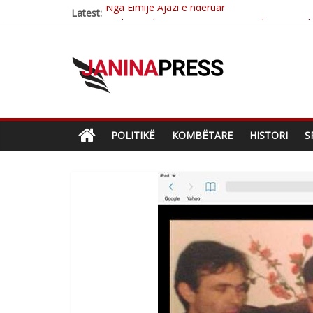
Latest:
Brahim Çekaj njē veprimtar i respektuar i çe
Çlirimtari Mentor Mushkolaj nderohet me mir
Çlirimtari Agron Gërvalla me takime pune në a
Mimoza Gjoni artiste e mirëfilltë e këngës shq
POLITIKË
KOMBËTARE
HISTORI
S