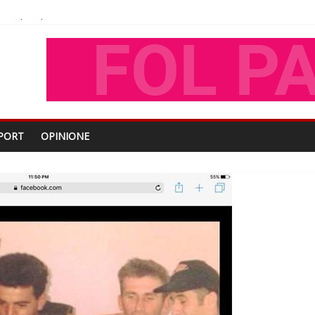
shtjës kombëtare
enjohje nga Xhevdet Qeriqi Dega e invalidëve në Fushë Kosovë
tdhe të shoqerisë Levizja
iptare
PORT
OPINIONE