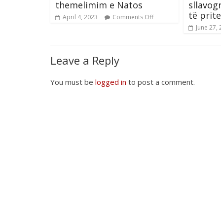
themelimim e Natos
sllavo
të prite
April 4, 2023
Comments Off
June 27,
Leave a Reply
You must be
logged in
to post a comment.