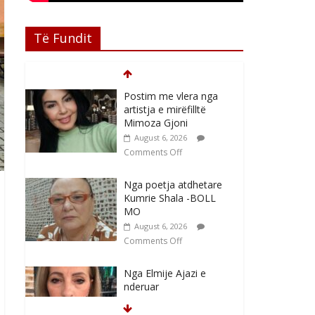
Të Fundit
Postim me vlera nga
artistja e mirëfilltë
Mimoza Gjoni
August 6, 2026
Comments Off
Nga poetja atdhetare
Kumrie Shala -BOLL
MO
August 6, 2026
Comments Off
Nga Elmije Ajazi e
nderuar
August 5, 2026