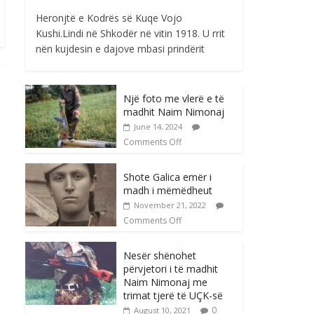
Heronjtë e Kodrës së Kuqe Vojo
Kushi.Lindi në Shkodër në vitin 1918. U rrit
nën kujdesin e dajove mbasi prindërit
Një foto me vlerë e të
madhit Naim Nimonaj
June 14, 2024
Comments Off
Shote Galica emër i
madh i mëmëdheut
November 21, 2022
Comments Off
Nesër shënohet
përvjetori i të madhit
Naim Nimonaj me
trimat tjerë të UÇK-së
0
August 10, 2021