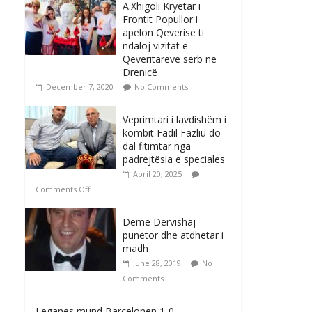
A.Xhigoli Kryetar i
Frontit Popullor i
apelon Qeverisë ti
ndaloj vizitat e
Qeveritareve serb në
Drenicë
December 7, 2020
No Comments
Veprimtari i lavdishëm i
kombit Fadil Fazliu do
dal fitimtar nga
padrejtësia e speciales
April 20, 2025
Comments Off
Deme Dërvishaj
punëtor dhe atdhetar i
madh
June 28, 2019
No
Comments
Leganes mund Barcelonen 1-0