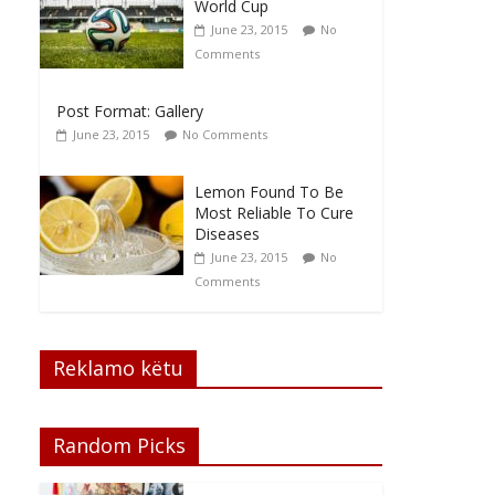
World Cup
June 23, 2015
No
Comments
Post Format: Gallery
June 23, 2015
No Comments
Lemon Found To Be
Most Reliable To Cure
Diseases
June 23, 2015
No
Comments
Reklamo këtu
Random Picks