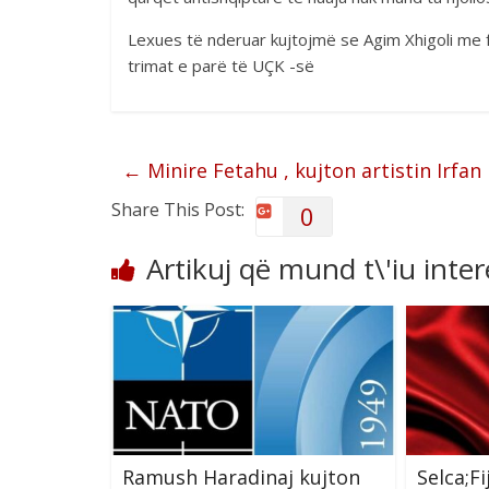
Lexues të nderuar kujtojmë se Agim Xhigoli me 
trimat e parë të UÇK -së
←
Minire Fetahu , kujton artistin Irfan
Share This Post:
0
Artikuj që mund t\'iu inte
Ramush Haradinaj kujton
Selca;F