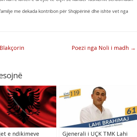
familje me dekada kontribon për Shqipërinë dhe ishte vet nga
 Blakçorin
Poezi nga Noli i madh
→
resojnë
ijet e ndikimeve
Gjenerali i UÇK TMK Lahi