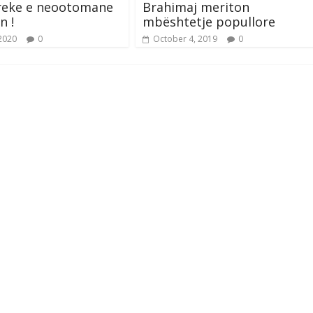
greke e neootomane
Brahimaj meriton
n !
mbështetje popullore
 2020
0
October 4, 2019
0