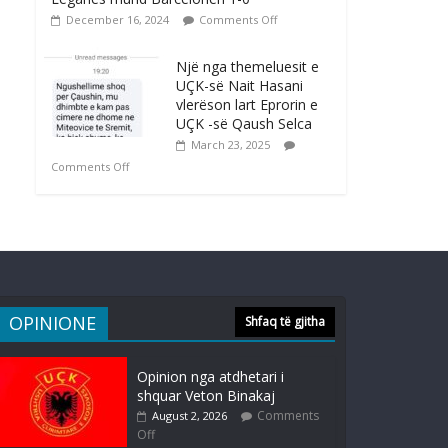
December 16, 2024
Comments Off
Një nga themeluesit e
UÇK-së Nait Hasani
vlerëson lart Eprorin e
UÇK -së Qaush Selca
March 23, 2025
Comments Off
OPINIONE
Shfaq të gjitha
Opinion nga atdhetari i
shquar Veton Binakaj
Comments
August 2, 2026
Off