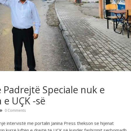
e Padrejtë Speciale nuk e
 e UÇK -së
0 Comments
 një intervistë me portalin Janina Press thekson se hijenat
osin kurrë luftën e drejtë të UÇK së kundër fashizmit serbomadh.