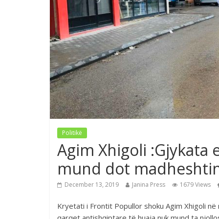
Politikë
Agim Xhigoli :Gjykata 
mund dot madheshtin
December 13, 2019
Janina Press
1679 Views
Kryetati i Frontit Popullor shoku Agim Xhigoli në
qarqet antishqiptare të huaja nuk mund ta njoll