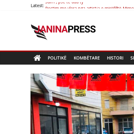
Latest:
Postim me vlera nga artistja e mirëfilltë Mim
Nga poetja atdhetare Kumrie Shala -BOLL M
Nga Elmije Ajazi e nderuar
Brahim Çekaj njē veprimtar i respektuar i çe
Sulm , pse të dua ty
POLITIKË
KOMBËTARE
HISTORI
S