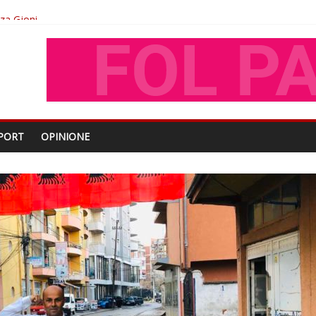
oza Gjoni
O
shtjës kombëtare
PORT
OPINIONE