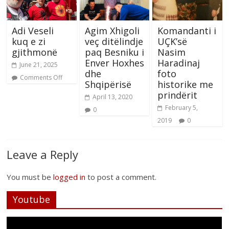
Adi Veseli
Agim Xhigoli
Komandanti i
kuq e zi
veç ditëlindje
UÇK’së
gjithmonë
paq Besniku i
Nasim
Enver Hoxhes
Haradinaj
June 21, 2025
dhe
foto
Comments Off
Shqipërisë
historike me
prindërit
April 13, 2020
February 5,
0
2019
0
Leave a Reply
You must be
logged in
to post a comment.
Youtube