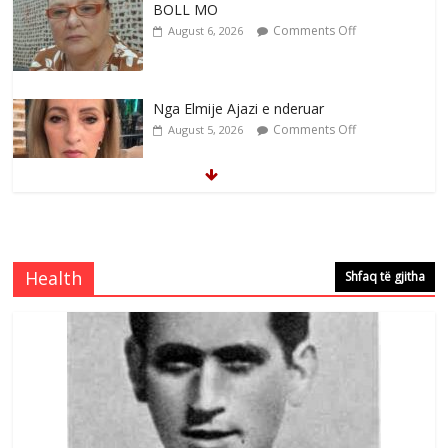
BOLL MO
Comments Off
August 6, 2026
Nga Elmije Ajazi e nderuar
Comments Off
August 5, 2026
Brahim Çekaj njē veprimtar i respektuar i
çeshtjës kombëtare
Comments Off
August 5, 2026
Health
Shfaq të gjitha
Çlirimtari Mentor Mushkolaj nderohet
me mirenjohje nga Xhevdet Qeriqi Dega
e invalidëve në Fushë Kosovë
Comments Off
August 4, 2026