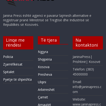
Janina Press është agjenci e pavarur lajmesh alternative e
regjistruar pranë Ministrisë së Tregtisë dhe Industrisë së
Republikës së Kosovës.
Linqe me
Të tjera
Na
rëndësi
kontaktoni
Ngjyra
Policia
JaninaPress|
Shqipëria
Prishtinë| Kosovë
Zjarrëfikësat
Kosova
Telefon: (383)
Spitalet
45000000
Presheva
Pyetje të shpeshta
Email:
Ulqini
info@janinapress.c
Arbëreshët
om
Çamët
Website:
www.janinapress.c
Arnautët