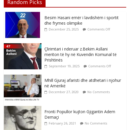
Random Picks
Besim Hasani emër i lavdishëm i sportit
dhe frymes olimpike
December 25, 2025
Comments Off
Çlirimtari i nderuar z.Bekim Asllani
meriton të hy në Kuvendin Komunal të
Prishtinës
September 19, 2025
Comments Off
Mhill Gjuraj afaristi dhe atdhetari i njohur
në Amerikë
December 27, 2020
No Comments
Fronti Popullor kujton Gjigantin Adem
Demaçi
February 26, 2021
No Comments