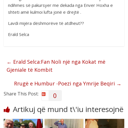
ndihmes së pakursyer me dekada nga Enver Hoxha e
shteti amë kulmoi lufta jonë e drejtë .
Lavdi mijëra dëshmorëve të atdheut??
Erald Selca
←
Erald Selca:Fan Noli një nga Kokat më
Gjeniale të Kombit
Rrugë e Humbur -Poezi nga Ymrije Beqiri
→
Share This Post:
0
Artikuj që mund t\'iu interesojnë