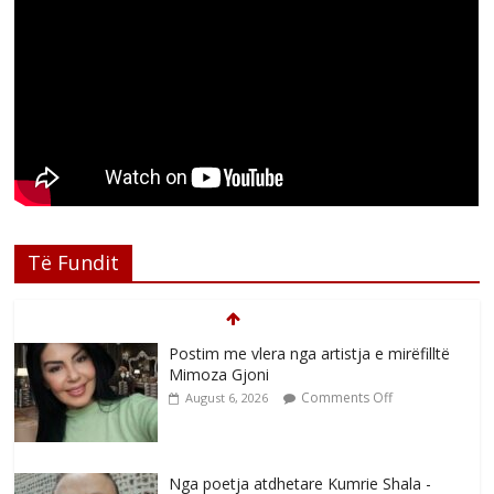
Të Fundit
Postim me vlera nga artistja e mirëfilltë
Mimoza Gjoni
Comments Off
August 6, 2026
Nga poetja atdhetare Kumrie Shala -