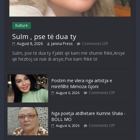
Kulturë
Sulm , pse të dua ty
August 8, 2026
Janina Press
Comments Off
Sulm, pse të dua ty Fjalët që kam më shumë frikë,Arsye
që hezitoj se nuk di arsye,Pse kam frikë të
Postim me vlera nga artistja e
mirëfilltë Mimoza Gjoni
Comments Off
August 6, 2026
Nga poetja atdhetare Kumrie Shala -
BOLL MO
Comments Off
August 6, 2026