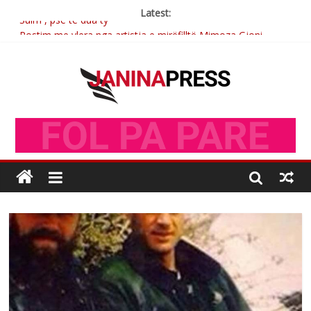
Latest:
Sulm , pse të dua ty
Postim me vlera nga artistja e mirëfilltë Mimoza Gjoni
Nga poetja atdhetare Kumrie Shala -BOLL MO
Nga Elmije Ajazi e nderuar
Brahim Çekaj njē veprimtar i respektuar i çeshtjës kombëtare