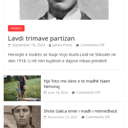
Sulm , pse të dua ty
Comments Off
August 8, 2026
Histori
Lavdi trimave partizan
September 18, 2024
Janina Press
Comments Off
Heronjtë e Kodrës së Kuqe Vojo Kushi.Lindi në Shkodër në
vitin 1918. U rrit nën kujdesin e dajove mbasi prindërit
Një foto me vlerë e të madhit Naim
Nimonaj
Comments Off
June 14, 2024
Shote Galica emër i madh i mëmëdheut
Comments Off
November 21, 2022