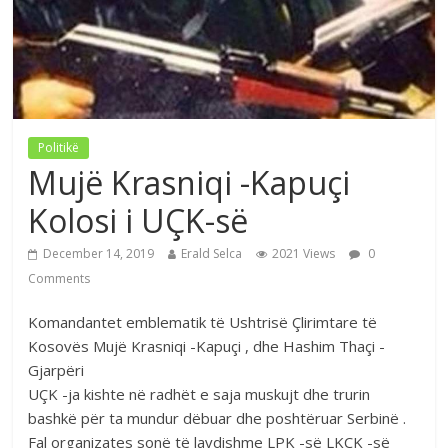
Politikë
Mujë Krasniqi -Kapuçi
Kolosi i UÇK-së
December 14, 2019
Erald Selca
2021 Views
0
Comments
Komandantet emblematik të Ushtrisë Çlirimtare të
Kosovës Mujë Krasniqi -Kapuçi , dhe Hashim Thaçi -
Gjarpëri
UÇK -ja kishte në radhët e saja muskujt dhe trurin
bashkë për ta mundur dëbuar dhe poshtëruar Serbinë .
Fal organizates sonë të lavdishme LPK -së LKÇK -së