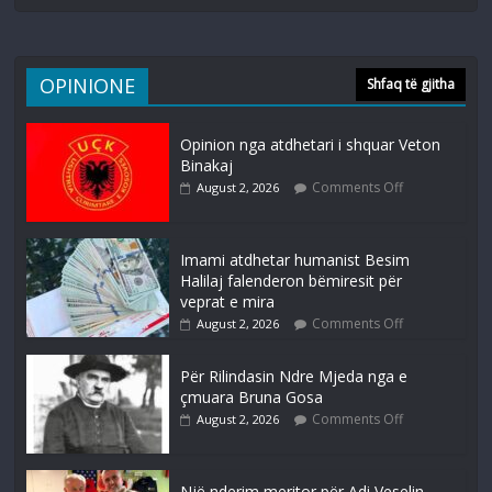
OPINIONE
Shfaq të gjitha
Opinion nga atdhetari i shquar Veton
Binakaj
Comments Off
August 2, 2026
Imami atdhetar humanist Besim
Halilaj falenderon bëmiresit për
veprat e mira
Comments Off
August 2, 2026
Për Rilindasin Ndre Mjeda nga e
çmuara Bruna Gosa
Comments Off
August 2, 2026
Një nderim meritor për Adi Veselin