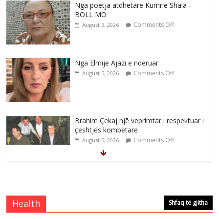
Nga poetja atdhetare Kumrie Shala -
BOLL MO
Comments Off
August 6, 2026
Nga Elmije Ajazi e nderuar
Comments Off
August 5, 2026
Brahim Çekaj njē veprimtar i respektuar i
çeshtjës kombëtare
Comments Off
August 5, 2026
Çlirimtari Mentor Mushkolaj nderohet
me mirenjohje nga Xhevdet Qeriqi Dega
e invalidëve në Fushë Kosovë
Health
Shfaq të gjitha
Comments Off
August 4, 2026