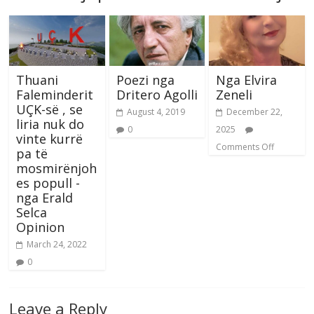
Thuani
Poezi nga
Nga Elvira
Faleminderit
Dritero Agolli
Zeneli
UÇK-së , se
August 4, 2019
December 22,
liria nuk do
0
2025
vinte kurrë
Comments Off
pa të
mosmirënjoh
es popull -
nga Erald
Selca
Opinion
March 24, 2022
0
Leave a Reply