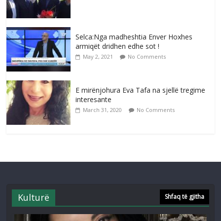
Selca:Nga madheshtia Enver Hoxhes
armiqët dridhen edhe sot !
May 2, 2021
No Comments
E mirënjohura Eva Tafa na sjellë tregime
interesante
March 31, 2020
No Comments
Kulturë
Shfaq të gjitha