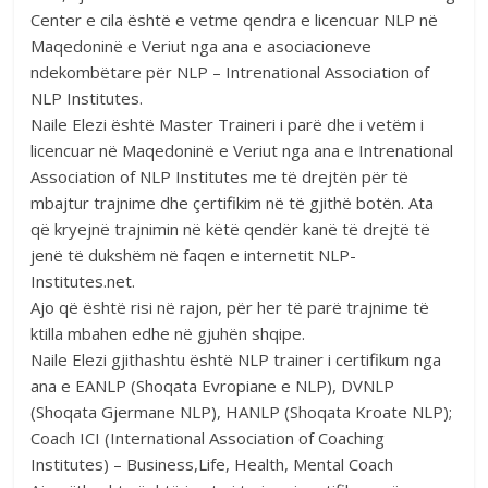
Center e cila është e vetme qendra e licencuar NLP në
Maqedoninë e Veriut nga ana e asociacioneve
ndekombëtare për NLP – Intrenational Association of
NLP Institutes.
Naile Elezi është Master Traineri i parë dhe i vetëm i
licencuar në Maqedoninë e Veriut nga ana e Intrenational
Association of NLP Institutes me të drejtën për të
mbajtur trajnime dhe çertifikim në të gjithë botën. Ata
që kryejnë trajnimin në këtë qendër kanë të drejtë të
jenë të dukshëm në faqen e internetit NLP-
Institutes.net.
Ajo që është risi në rajon, për her të parë trajnime të
ktilla mbahen edhe në gjuhën shqipe.
Naile Elezi gjithashtu është NLP trainer i certifikum nga
ana e EANLP (Shoqata Evropiane e NLP), DVNLP
(Shoqata Gjermane NLP), HANLP (Shoqata Kroate NLP);
Coach ICI (International Association of Coaching
Institutes) – Business,Life, Health, Mental Coach