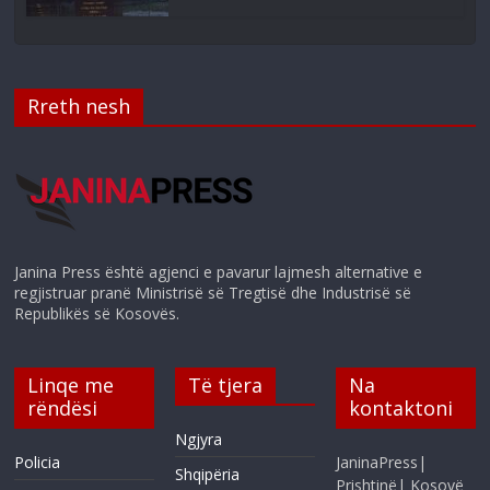
Rreth nesh
Janina Press është agjenci e pavarur lajmesh alternative e
regjistruar pranë Ministrisë së Tregtisë dhe Industrisë së
Republikës së Kosovës.
Linqe me
Të tjera
Na
rëndësi
kontaktoni
Ngjyra
Policia
JaninaPress|
Shqipëria
Prishtinë| Kosovë