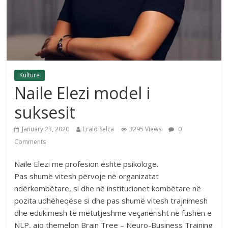
Kulturë
Naile Elezi model i
suksesit
January 23, 2020
Erald Selca
3295 Views
0
Comments
Naile Elezi me profesion është psikologe.
Pas shumë vitesh përvoje në organizatat
ndërkombëtare, si dhe në institucionet kombëtare në
pozita udhëheqëse si dhe pas shumë vitesh trajnimesh
dhe edukimesh të mëtutjeshme veçanërisht në fushën e
NLP, ajo themelon Brain Tree – Neuro-Business Training