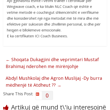
Ajo gjithashtu është i vetmi trainer i certifikuar për
Wingwave coach, e ka titulin NLC Coach që është e
vetme metodë e couchingut shkencërisht e verifikume
dhe konsiderohet një nga metodat më të mira dhe më
efektive për suksesin dhe zhvillimin personal, si dhe për
heqjen e bllokimeve emocionale.
E ka certifikaten ICI Coach Businees.
←
Shoqata Dukagjini dhe veprimtari Mustaf
Brahimaj nderohen me mirënjohje
Abdyl Mushkolaj dhe Agron Muslijaj -Dy burra
mëdhenjë të Atdheut ??
→
Share This Post:
0
Artikuj që mund t\'iu interesojnë