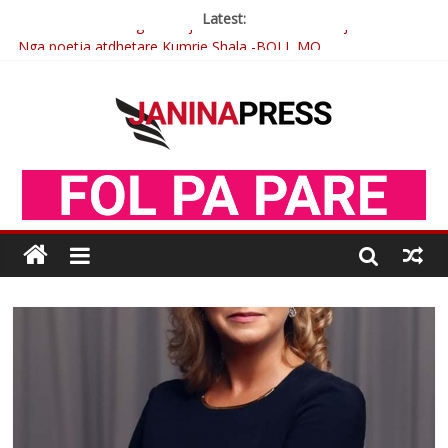
Latest:
Nga poetja atdhetare Kumrie Shala -BOLL MO
Nga Elmije Ajazi e nderuar
Brahim Çekaj njē veprimtar i respektuar i çeshtjës kombëtare
Çlirimtari Mentor Mushkolaj nderohet me mirenjohje nga
Xhevdet Qeriqi Dega e invalidëve në Fushë Kosovë
Postim me vlera nga artistja e mirëfilltë Mimoza Gjoni