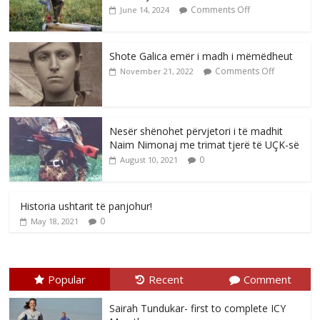
Comments Off
June 14, 2024
Shote Galica emër i madh i mëmëdheut
Comments Off
November 21, 2022
Nesër shënohet përvjetori i të madhit
Naim Nimonaj me trimat tjerë të UÇK-së
0
August 10, 2021
Historia ushtarit të panjohur!
0
May 18, 2021
Popular
Recent
Comment
Sairah Tundukar- first to complete ICY