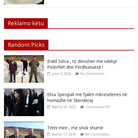
Reklamo këtu
Random Picks
Erald Selca , të dënohen me vdekje
Pedofilët dhe Përdhunuesit !
June 5, 2020
No Comments
Elisa Spiropali me fjalim mbresëlenës në
homazhe në Skenderaj
March 18, 2025
Comments Off
Trimi mirë , me shok shumë
March 17, 2019
No Comments