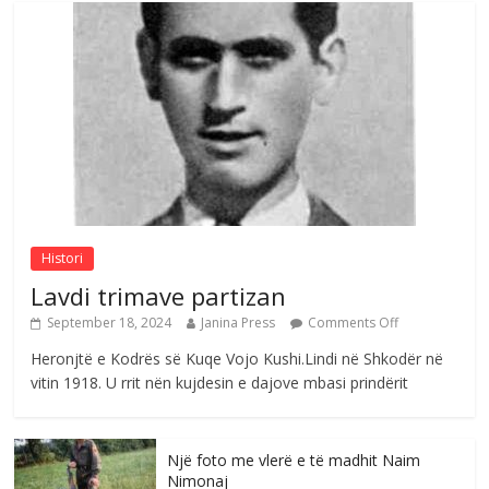
Çlirimtari Agron Gërvalla me takime pune
në atdhe të shoqerisë Levizja
Comments Off
August 3, 2026
Postim me vlera nga artistja e mirëfilltë
Mimoza Gjoni
Comments Off
August 6, 2026
Histori
Lavdi trimave partizan
September 18, 2024
Janina Press
Comments Off
Heronjtë e Kodrës së Kuqe Vojo Kushi.Lindi në Shkodër në
vitin 1918. U rrit nën kujdesin e dajove mbasi prindërit
Një foto me vlerë e të madhit Naim
Nimonaj