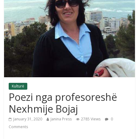
Kulturë
Poezi nga profesoreshë
Nexhmije Bojaj
January 31, 2020
Janina Press
2785 Views
0
Comments