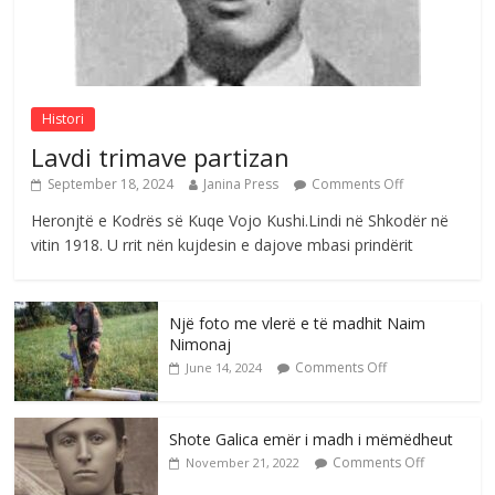
Nga Elmije Ajazi e nderuar
Comments Off
August 5, 2026
Histori
Lavdi trimave partizan
September 18, 2024
Janina Press
Comments Off
Heronjtë e Kodrës së Kuqe Vojo Kushi.Lindi në Shkodër në
vitin 1918. U rrit nën kujdesin e dajove mbasi prindërit
Një foto me vlerë e të madhit Naim
Nimonaj
Comments Off
June 14, 2024
Shote Galica emër i madh i mëmëdheut
Comments Off
November 21, 2022