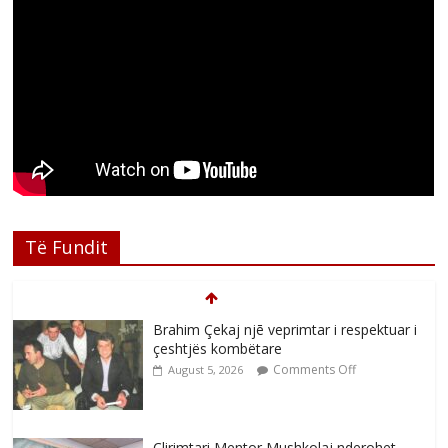
Të Fundit
Brahim Çekaj njē veprimtar i respektuar i
çeshtjës kombëtare
Comments Off
August 5, 2026
Çlirimtari Mentor Mushkolaj nderohet