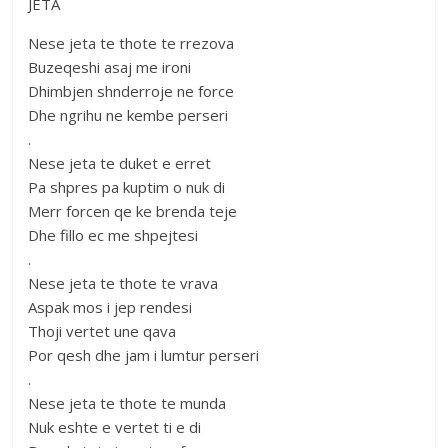
JETA
Nese jeta te thote te rrezova
Buzeqeshi asaj me ironi
Dhimbjen shnderroje ne force
Dhe ngrihu ne kembe perseri
.
Nese jeta te duket e erret
Pa shpres pa kuptim o nuk di
Merr forcen qe ke brenda teje
Dhe fillo ec me shpejtesi
.
Nese jeta te thote te vrava
Aspak mos i jep rendesi
Thoji vertet une qava
Por qesh dhe jam i lumtur perseri
.
Nese jeta te thote te munda
Nuk eshte e vertet ti e di