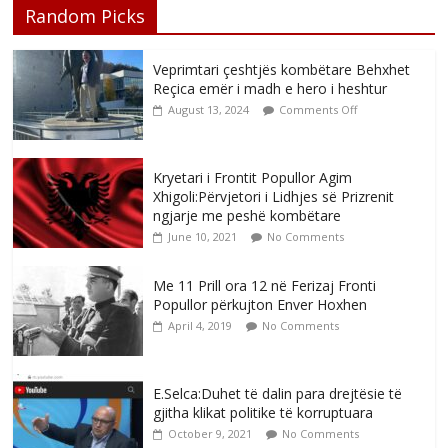
Random Picks
Veprimtari çeshtjës kombëtare Behxhet
Reçica emër i madh e hero i heshtur
August 13, 2024
Comments Off
Kryetari i Frontit Popullor Agim
Xhigoli:Përvjetori i Lidhjes së Prizrenit
ngjarje me peshë kombëtare
June 10, 2021
No Comments
Me 11 Prill ora 12 në Ferizaj Fronti
Popullor përkujton Enver Hoxhen
April 4, 2019
No Comments
E.Selca:Duhet të dalin para drejtësie të
gjitha klikat politike të korruptuara
October 9, 2021
No Comments