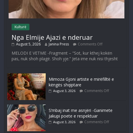
Kulturë
Nga Elmije Ajazi e nderuar
August 5, 2026
Janina Press
Comments Off
MELODI E VETME -Fragment – “Sot, kur kthej kokën
pas, nuk shoh plagë. Shoh yje.” Jeta ime nuk nisi thjesht
Mimoza Gjoni artiste e mirëfilltë e
këngës shqiptare
Comments Off
August 3, 2026
S’mbaj inat me asnjëri -Ganimete
Jakupi poete e respektuar
Comments Off
August 3, 2026