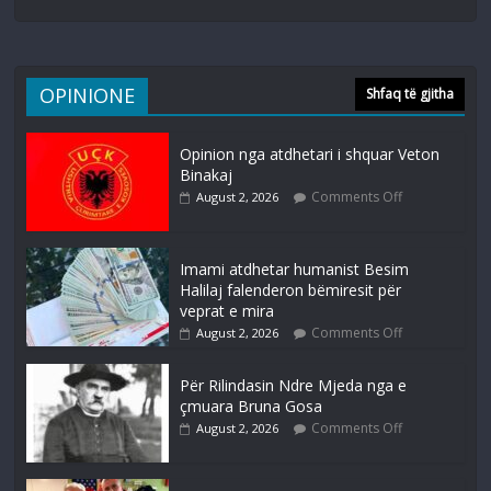
OPINIONE
Shfaq të gjitha
Opinion nga atdhetari i shquar Veton
Binakaj
Comments Off
August 2, 2026
Imami atdhetar humanist Besim
Halilaj falenderon bëmiresit për
veprat e mira
Comments Off
August 2, 2026
Për Rilindasin Ndre Mjeda nga e
çmuara Bruna Gosa
Comments Off
August 2, 2026