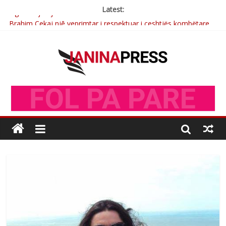
Latest:
Brahim Çekaj njē veprimtar i respektuar i çeshtjës kombëtare
Çlirimtari Mentor Mushkolaj nderohet me mirenjohje nga
Xhevdet Qeriqi Dega e invalidëve në Fushë Kosovë
Çlirimtari Agron Gërvalla me takime pune në atdhe të shoqerisë
Levizja
Mimoza Gjoni artiste e mirëfilltë e këngës shqiptare
Nga Elmije Ajazi e nderuar