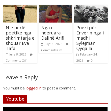
Një perlë
Nga e
Poezi për
poetike nga
nderuara
Enverin nga i
shkrimtarja e
Dalinë Arifi
madhi
shquar Eva
Sylejman
July 11, 2026
Tafa
Qyqalla
Comments Off
June 9, 2025
February 24,
Comments Off
2021
0
Leave a Reply
You must be
logged in
to post a comment.
Youtube