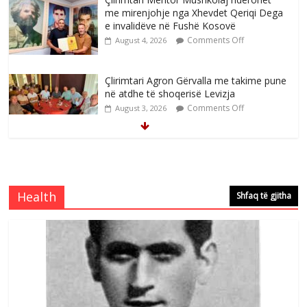
me mirenjohje nga Xhevdet Qeriqi Dega
e invalidëve në Fushë Kosovë
Comments Off
August 4, 2026
Çlirimtari Agron Gërvalla me takime pune
në atdhe të shoqerisë Levizja
Comments Off
August 3, 2026
Mimoza Gjoni artiste e mirëfilltë e
këngës shqiptare
Comments Off
August 3, 2026
Health
Shfaq të gjitha
S’mbaj inat me asnjëri -Ganimete Jakupi
poete e respektuar
Comments Off
August 3, 2026