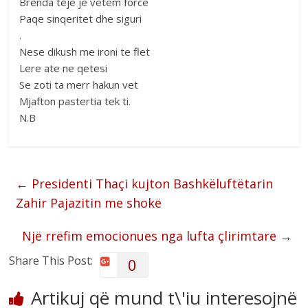
Brenda teje je vetem force
Paqe sinqeritet dhe siguri
.
Nese dikush me ironi te flet
Lere ate ne qetesi
Se zoti ta merr hakun vet
Mjafton pastertia tek ti.
N.B
←
Presidenti Thaçi kujton Bashkëluftëtarin
Zahir Pajazitin me shokë
Një rrëfim emocionues nga lufta çlirimtare
→
Share This Post:
0
Artikuj që mund t\'iu interesojnë