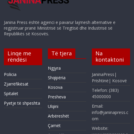
Janina Press është agjenci e pavarur lajmesh alternative e
regjistruar pranë Ministrisë së Tregtisë dhe Industrisë së
Republikës së Kosovës.
Linqe me
Të tjera
Na
rëndësi
kontaktoni
Ngjyra
Policia
JaninaPress|
Shqipëria
Prishtinë| Kosovë
Zjarrëfikësat
Kosova
Telefon: (383)
Spitalet
45000000
Presheva
Pyetje të shpeshta
Email:
Ulqini
info@janinapress.c
Arbëreshët
om
Çamët
Website: