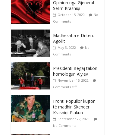
Opinion nga Gjeneral
Selim Krasniqi
October 15, 2020
No
Comments
Madheshtia e Dritero
Agollit
May 3, 2022
No
Comments
Presidenti Begaj takon
homologun Alyiev
November 15, 2022
Comments Off
Fronti Popullor kujton
të madhin Skender
Krasniqi-Plakun
September 27, 2020
No Comments