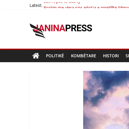
Latest:
Postim me vlera nga artistja e mirëfilltë Mim
Nga poetja atdhetare Kumrie Shala -BOLL M
Nga Elmije Ajazi e nderuar
Brahim Çekaj njē veprimtar i respektuar i çe
Sulm , pse të dua ty
POLITIKË
KOMBËTARE
HISTORI
S