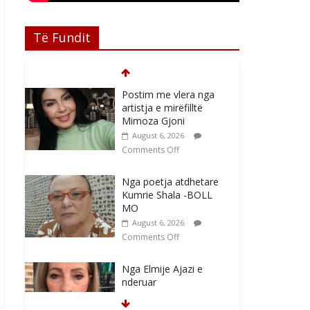
Të Fundit
Postim me vlera nga
artistja e mirëfilltë
Mimoza Gjoni
August 6, 2026
Comments Off
Nga poetja atdhetare
Kumrie Shala -BOLL
MO
August 6, 2026
Comments Off
Nga Elmije Ajazi e
nderuar
August 5, 2026