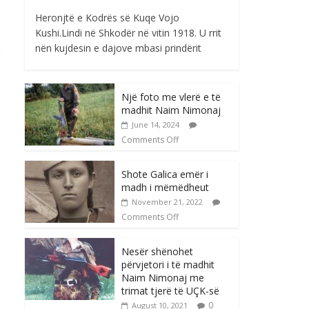
Heronjtë e Kodrës së Kuqe Vojo
Kushi.Lindi në Shkodër në vitin 1918. U rrit
nën kujdesin e dajove mbasi prindërit
Një foto me vlerë e të
madhit Naim Nimonaj
June 14, 2024
Comments Off
Shote Galica emër i
madh i mëmëdheut
November 21, 2022
Comments Off
Nesër shënohet
përvjetori i të madhit
Naim Nimonaj me
trimat tjerë të UÇK-së
0
August 10, 2021