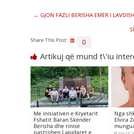
←
GJON FAZLI BERISHA EMËR I LAVDIS
S
Share This Post:
0
Artikuj që mund t\'iu inte
Me inisiativen e Kryetarit
Nga shk
Fshatit Baran Skënder
Elvira Z
Berisha dhe rinisë
mungu
pastrohen Lapidaret e
July 19, 