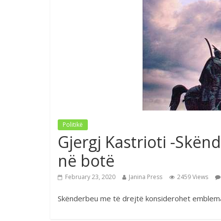
Politikë
Gjergj Kastrioti -Sk
në botë
February 23, 2020
Janina Press
2459 Views
Skënderbeu me të drejtë konsiderohet emblema