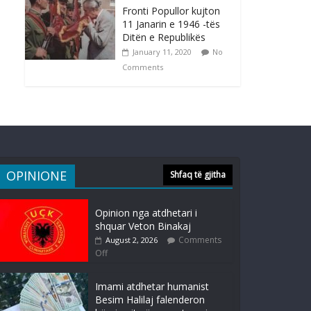
Fronti Popullor kujton
11 Janarin e 1946 -tës
Ditën e Republikës
January 11, 2020
No
Comments
OPINIONE
Shfaq të gjitha
Opinion nga atdhetari i
shquar Veton Binakaj
Comments
August 2, 2026
Off
Imami atdhetar humanist
Besim Halilaj falenderon