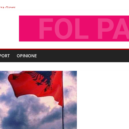
oza Gjoni
O
shtjës kombëtare
PORT
OPINIONE