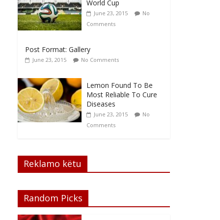
World Cup
June 23, 2015
No
Comments
Post Format: Gallery
June 23, 2015
No Comments
Lemon Found To Be
Most Reliable To Cure
Diseases
June 23, 2015
No
Comments
Reklamo këtu
Random Picks