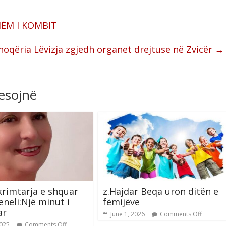
HËM I KOMBIT
hoqëria Lëvizja zgjedh organet drejtuse në Zvicër
→
resojnë
rimtarja e shquar
z.Hajdar Beqa uron ditën e
eneli:Një minut i
fëmijëve
ar
June 1, 2026
Comments Off
2025
Comments Off