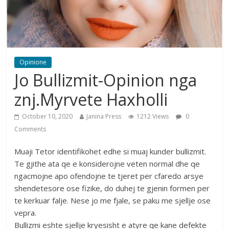
Opinione
Jo Bullizmit-Opinion nga
znj.Myrvete Haxholli
October 10, 2020
Janina Press
1212 Views
0
Comments
Muaji Tetor identifikohet edhe si muaj kunder bullizmit.
Te gjithe ata qe e konsiderojne veten normal dhe qe
ngacmojne apo ofendojne te tjeret per cfaredo arsye
shendetesore ose fizike, do duhej te gjenin formen per
te kerkuar falje. Nese jo me fjale, se paku me sjellje ose
vepra.
Bullizmi eshte sjellje kryesisht e atyre qe kane defekte