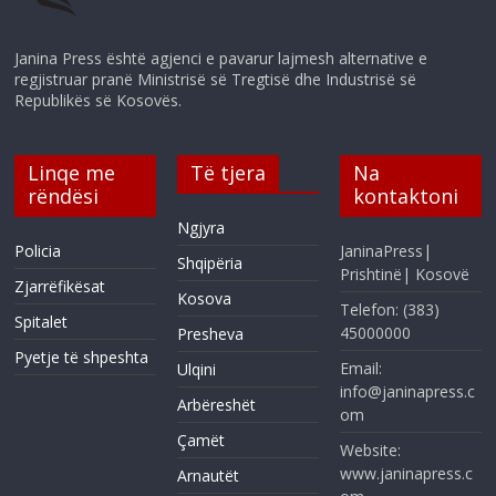
Janina Press është agjenci e pavarur lajmesh alternative e
regjistruar pranë Ministrisë së Tregtisë dhe Industrisë së
Republikës së Kosovës.
Linqe me
Të tjera
Na
rëndësi
kontaktoni
Ngjyra
Policia
JaninaPress|
Shqipëria
Prishtinë| Kosovë
Zjarrëfikësat
Kosova
Telefon: (383)
Spitalet
45000000
Presheva
Pyetje të shpeshta
Email:
Ulqini
info@janinapress.c
Arbëreshët
om
Çamët
Website:
www.janinapress.c
Arnautët