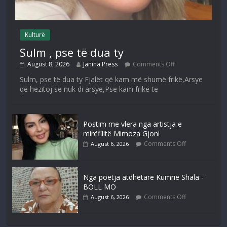
Kulturë
Sulm , pse të dua ty
August 8, 2026
Janina Press
Comments Off
Sulm, pse të dua ty Fjalët që kam më shumë frikë,Arsye
që hezitoj se nuk di arsye,Pse kam frikë të
Postim me vlera nga artistja e
mirëfilltë Mimoza Gjoni
Comments Off
August 6, 2026
Nga poetja atdhetare Kumrie Shala -
BOLL MO
Comments Off
August 6, 2026