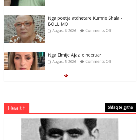
Nga poetja atdhetare Kumrie Shala -
BOLL MO
Comments Off
August 6, 2026
Nga Elmije Ajazi e nderuar
Comments Off
August 5, 2026
Brahim Çekaj njē veprimtar i respektuar i
çeshtjës kombëtare
Comments Off
August 5, 2026
Health
Shfaq të gjitha
Çlirimtari Mentor Mushkolaj nderohet
me mirenjohje nga Xhevdet Qeriqi Dega