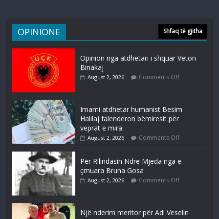
OPINIONE
Shfaq të gjitha
Opinion nga atdhetari i shquar Veton
Binakaj
Comments Off
August 2, 2026
Imami atdhetar humanist Besim
Halilaj falenderon bëmiresit për
veprat e mira
Comments Off
August 2, 2026
Për Rilindasin Ndre Mjeda nga e
çmuara Bruna Gosa
Comments Off
August 2, 2026
Një nderim meritor për Adi Veselin