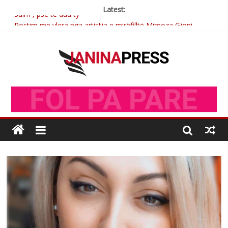
Latest:
Sulm , pse të dua ty
Postim me vlera nga artistja e mirëfilltë Mimoza Gjoni
Nga poetja atdhetare Kumrie Shala -BOLL MO
Nga Elmije Ajazi e nderuar
Brahim Çekaj njē veprimtar i respektuar i çeshtjës kombëtare