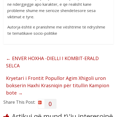
ne ndergjegjje apo karakter, e qe realisht kane
probleme shume me serioze shendetesore sesa
viktimat e tyre.
Autorja është e pranishme me vështrime të ndryshme
te tematikave socio-politike
←
ENVER HOXHA -DIELLI I KOMBIT-ERALD
SELCA
Kryetari i Frontit Popullor Agim Xhigoli uron
bokserin Haxhi Krasniqin për titullin Kampion
bote
→
Share This Post:
0
Artikuj që mund t\'iu interesojnë