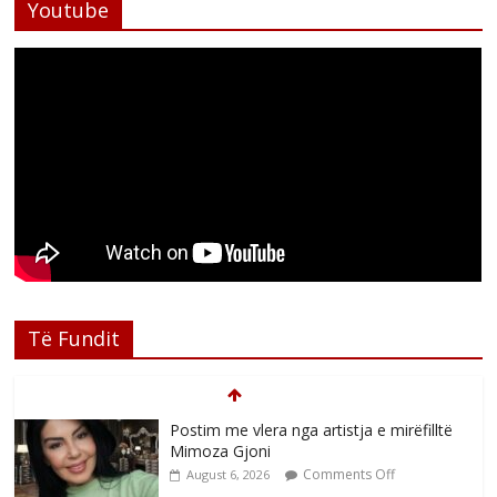
Youtube
Të Fundit
Postim me vlera nga artistja e mirëfilltë
Mimoza Gjoni
Comments Off
August 6, 2026