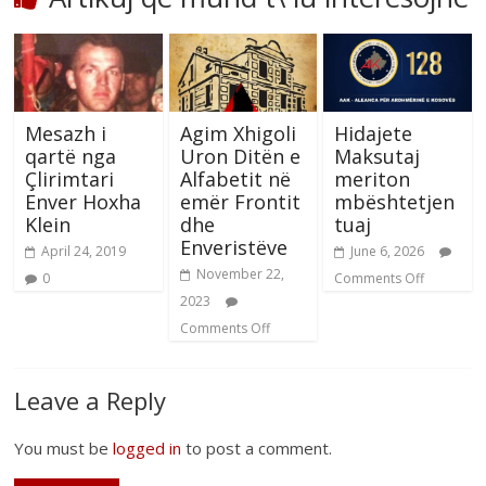
Mesazh i
Agim Xhigoli
Hidajete
qartë nga
Uron Ditën e
Maksutaj
Çlirimtari
Alfabetit në
meriton
Enver Hoxha
emër Frontit
mbështetjen
Klein
dhe
tuaj
Enveristëve
April 24, 2019
June 6, 2026
November 22,
0
Comments Off
2023
Comments Off
Leave a Reply
You must be
logged in
to post a comment.