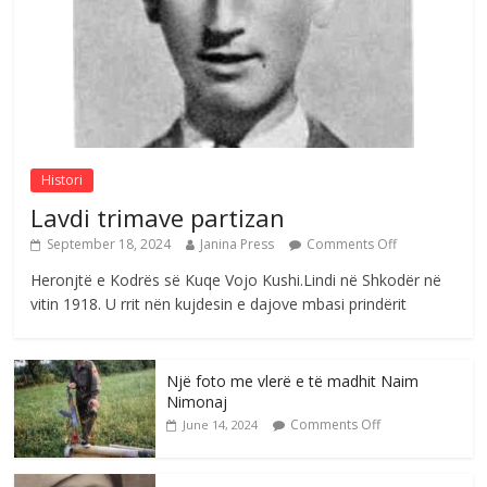
e invalidëve në Fushë Kosovë
Comments Off
August 4, 2026
Sulm , pse të dua ty
Comments Off
August 8, 2026
Histori
Lavdi trimave partizan
September 18, 2024
Janina Press
Comments Off
Heronjtë e Kodrës së Kuqe Vojo Kushi.Lindi në Shkodër në
vitin 1918. U rrit nën kujdesin e dajove mbasi prindërit
Një foto me vlerë e të madhit Naim
Nimonaj
Comments Off
June 14, 2024