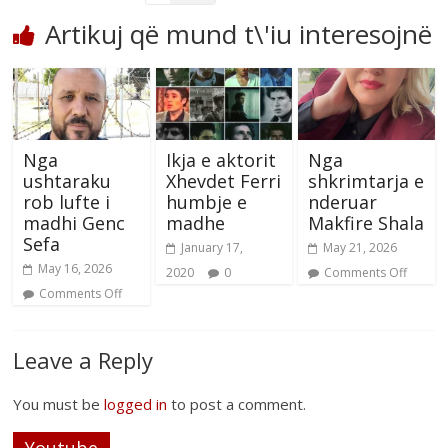
Artikuj që mund t\'iu interesojnë
Nga
Ikja e aktorit
Nga
ushtaraku
Xhevdet Ferri
shkrimtarja e
rob lufte i
humbje e
nderuar
madhi Genc
madhe
Makfire Shala
Sefa
January 17,
May 21, 2026
May 16, 2026
2020
0
Comments Off
Comments Off
Leave a Reply
You must be
logged in
to post a comment.
Youtube