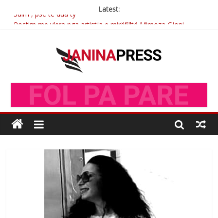
Latest:
Sulm , pse të dua ty
Postim me vlera nga artistja e mirëfilltë Mimoza Gjoni
Nga poetja atdhetare Kumrie Shala -BOLL MO
Nga Elmije Ajazi e nderuar
Brahim Çekaj njē veprimtar i respektuar i çeshtjës kombëtare