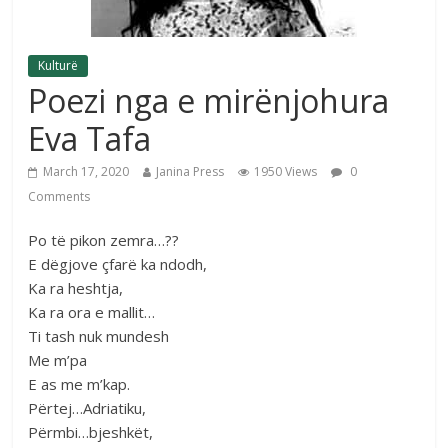
Kulturë
Poezi nga e mirënjohura
Eva Tafa
March 17, 2020
Janina Press
1950 Views
0
Comments
Po të pikon zemra…??
E dëgjove çfarë ka ndodh,
Ka ra heshtja,
Ka ra ora e mallit…
Ti tash nuk mundesh
Me m’pa
E as me m’kap.
Përtej…Adriatiku,
Përmbi…bjeshkët,