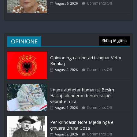
Comments Off
August 6, 2026
OPINIONE
Shfaq të gjitha
Opinion nga atdhetari i shquar Veton
Binakaj
Comments Off
August 2, 2026
Imami atdhetar humanist Besim
Halilaj falenderon bëmiresit për
veprat e mira
Comments Off
August 2, 2026
Për Rilindasin Ndre Mjeda nga e
çmuara Bruna Gosa
Comments Off
August 2, 2026