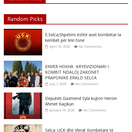
Random Picks
E.Selca;Shpëtimi është aset kombëtar la
këmbët për lirin tonë
April 19, 2020
No Comments
ENVER HOXHA -KRYEVIZIONARI I
KOMBIT NDALOJ ZAKONET
PRAPONIKE-ERALD SELCA
July 7, 2020
No Comments
Deputeti Gazmend Syla kujton Heroin
Ahmet Kaçikun
January 19, 2020
No Comments
Selca: UÇK dhe Vlerat Kombëtare të