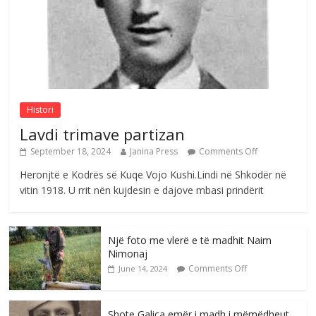
Comments Off
August 4, 2026
Sulm , pse të dua ty
Comments Off
August 8, 2026
Histori
Lavdi trimave partizan
September 18, 2024
Janina Press
Comments Off
Heronjtë e Kodrës së Kuqe Vojo Kushi.Lindi në Shkodër në
vitin 1918. U rrit nën kujdesin e dajove mbasi prindërit
Një foto me vlerë e të madhit Naim
Nimonaj
Comments Off
June 14, 2024
Shote Galica emër i madh i mëmëdheut