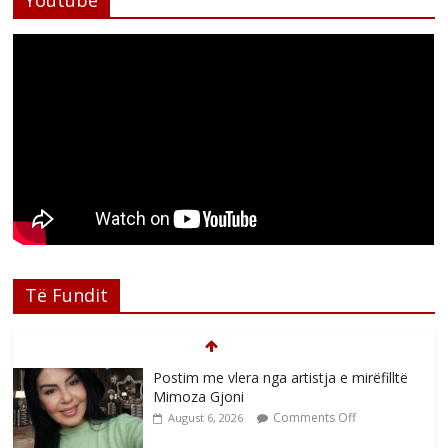
Të Fundit
Postim me vlera nga artistja e mirëfilltë
Mimoza Gjoni
Comments Off
August 6, 2026