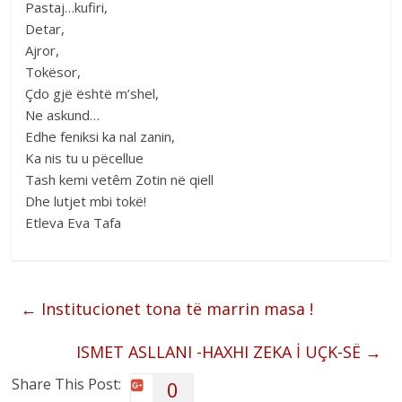
Pastaj…kufiri,
Detar,
Ajror,
Tokësor,
Çdo gjë është m’shel,
Ne askund…
Edhe feniksi ka nal zanin,
Ka nis tu u pëcellue
Tash kemi vetêm Zotin në qiell
Dhe lutjet mbi tokë!
Etleva Eva Tafa
←
Institucionet tona të marrin masa !
ISMET ASLLANI -HAXHI ZEKA İ UÇK-SË
→
Share This Post:
0