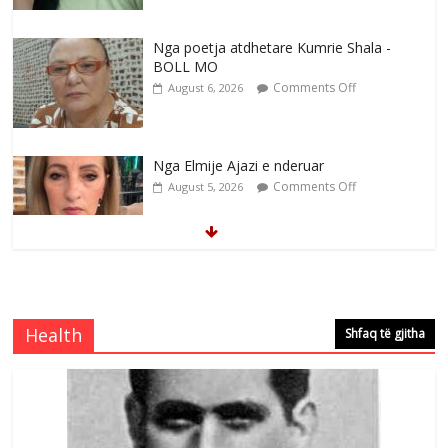
Nga poetja atdhetare Kumrie Shala -
BOLL MO
Comments Off
August 6, 2026
Nga Elmije Ajazi e nderuar
Comments Off
August 5, 2026
Brahim Çekaj njē veprimtar i respektuar i
çeshtjës kombëtare
Comments Off
August 5, 2026
Health
Shfaq të gjitha
Çlirimtari Mentor Mushkolaj nderohet
me mirenjohje nga Xhevdet Qeriqi Dega
e invalidëve në Fushë Kosovë