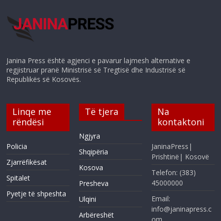
Janina Press është agjenci e pavarur lajmesh alternative e
regjistruar pranë Ministrisë së Tregtisë dhe Industrisë së
Republikës së Kosovës.
Linqe me
Të tjera
Na
rëndësi
kontaktoni
Ngjyra
Policia
JaninaPress|
Shqipëria
Prishtinë| Kosovë
Zjarrëfikësat
Kosova
Telefon: (383)
Spitalet
45000000
Presheva
Pyetje të shpeshta
Email:
Ulqini
info@janinapress.c
Arbëreshët
om