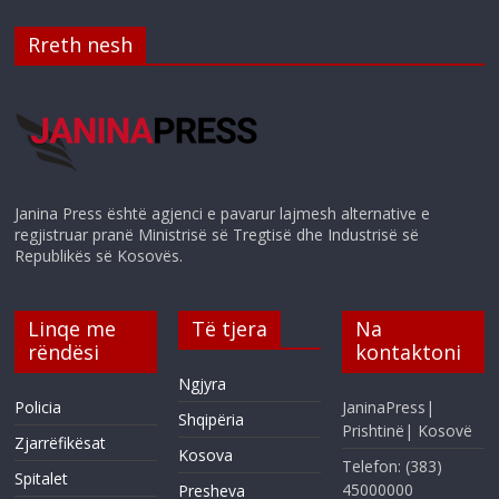
Rreth nesh
Janina Press është agjenci e pavarur lajmesh alternative e
regjistruar pranë Ministrisë së Tregtisë dhe Industrisë së
Republikës së Kosovës.
Linqe me
Të tjera
Na
rëndësi
kontaktoni
Ngjyra
Policia
JaninaPress|
Shqipëria
Prishtinë| Kosovë
Zjarrëfikësat
Kosova
Telefon: (383)
Spitalet
45000000
Presheva