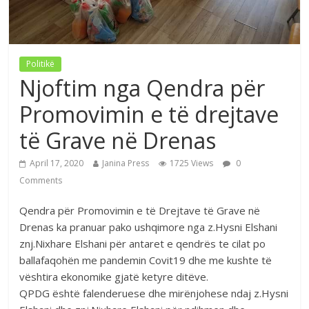
Politikë
Njoftim nga Qendra për
Promovimin e të drejtave
të Grave në Drenas
April 17, 2020
Janina Press
1725 Views
0
Comments
Qendra për Promovimin e të Drejtave të Grave në
Drenas ka pranuar pako ushqimore nga z.Hysni Elshani
znj.Nixhare Elshani për antaret e qendrës te cilat po
ballafaqohën me pandemin Covit19 dhe me kushte të
vështira ekonomike gjatë ketyre ditëve.
QPDG është falenderuese dhe mirënjohese ndaj z.Hysni