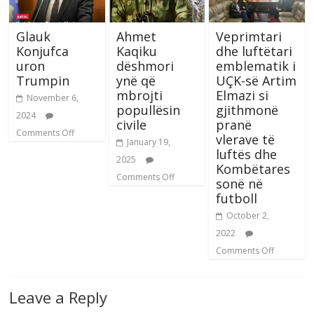
Glauk
Ahmet
Veprimtari
Konjufca
Kaqiku
dhe luftëtari
uron
dëshmori
emblematik i
Trumpin
ynë që
UÇK-së Artim
mbrojti
Elmazi si
November 6,
popullësin
gjithmonë
2024
civile
pranë
Comments Off
vlerave të
January 19,
luftës dhe
2025
Kombëtares
Comments Off
sonë në
futboll
October 2,
2022
Comments Off
Leave a Reply