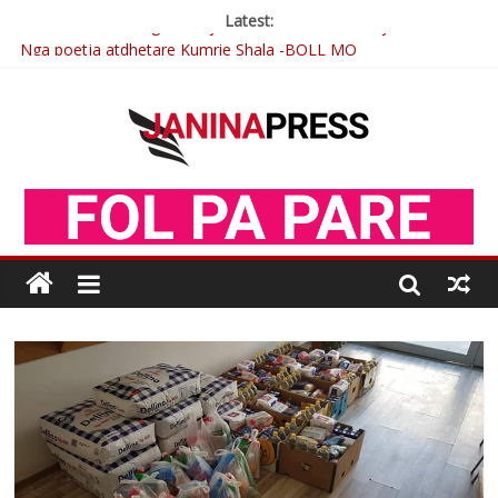
Latest:
Nga poetja atdhetare Kumrie Shala -BOLL MO
Nga Elmije Ajazi e nderuar
Brahim Çekaj njē veprimtar i respektuar i çeshtjës kombëtare
Çlirimtari Mentor Mushkolaj nderohet me mirenjohje nga
Xhevdet Qeriqi Dega e invalidëve në Fushë Kosovë
Postim me vlera nga artistja e mirëfilltë Mimoza Gjoni