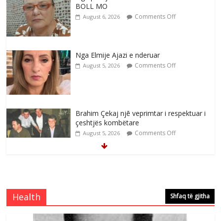
BOLL MO
Comments Off
August 6, 2026
Nga Elmije Ajazi e nderuar
Comments Off
August 5, 2026
Brahim Çekaj njē veprimtar i respektuar i
çeshtjës kombëtare
Comments Off
August 5, 2026
Çlirimtari Mentor Mushkolaj nderohet
me mirenjohje nga Xhevdet Qeriqi Dega
e invalidëve në Fushë Kosovë
Health
Shfaq të gjitha
Comments Off
August 4, 2026