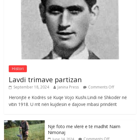
Çlirimtari Agron Gërvalla me takime pune
në atdhe të shoqerisë Levizja
Comments Off
August 3, 2026
Postim me vlera nga artistja e mirëfilltë
Mimoza Gjoni
Comments Off
August 6, 2026
Histori
Lavdi trimave partizan
September 18, 2024
Janina Press
Comments Off
Heronjtë e Kodrës së Kuqe Vojo Kushi.Lindi në Shkodër në
vitin 1918. U rrit nën kujdesin e dajove mbasi prindërit
Një foto me vlerë e të madhit Naim
Nimonaj
Comments Off
June 14, 2024