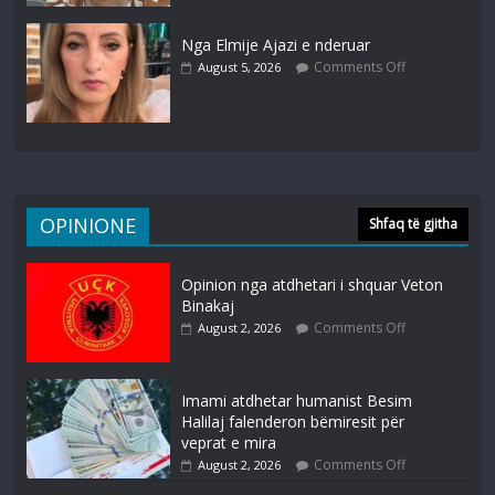
Nga Elmije Ajazi e nderuar
Comments Off
August 5, 2026
OPINIONE
Shfaq të gjitha
Opinion nga atdhetari i shquar Veton
Binakaj
Comments Off
August 2, 2026
Imami atdhetar humanist Besim
Halilaj falenderon bëmiresit për
veprat e mira
Comments Off
August 2, 2026