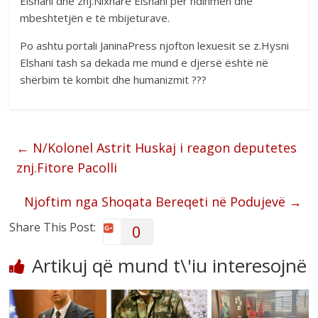
Elshani dhe znj.Nixhare Elshani për ndihmen dhe
mbeshtetjën e të mbijeturave.
Po ashtu portali JaninaPress njofton lexuesit se z.Hysni
Elshani tash sa dekada me mund e djersë është në
shërbim të kombit dhe humanizmit ???
←
N/Kolonel Astrit Huskaj i reagon deputetes
znj.Fitore Pacolli
Njoftim nga Shoqata Bereqeti në Podujevë
→
Share This Post:
0
Artikuj që mund t\'iu interesojnë