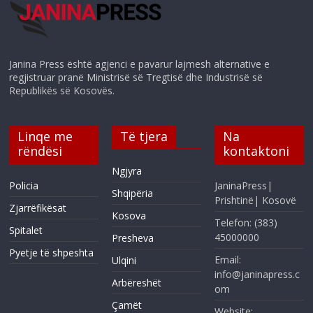
Janina Press është agjenci e pavarur lajmesh alternative e
regjistruar pranë Ministrisë së Tregtisë dhe Industrisë së
Republikës së Kosovës.
Linqe me
Të tjera
Na
rëndësi
kontaktoni
Ngjyra
Policia
JaninaPress|
Shqipëria
Prishtinë| Kosovë
Zjarrëfikësat
Kosova
Telefon: (383)
Spitalet
45000000
Presheva
Pyetje të shpeshta
Email:
Ulqini
info@janinapress.c
Arbëreshët
om
Çamët
Website: