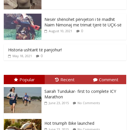
Nesër shënohet përvjetori i të madhit
Naim Nimonaj me trimat tjerë të UÇK-së
0
August 10, 2021
Historia ushtarit të panjohur!
0
May 18, 2021
Popular
Recent
Comment
Sairah Tundukar- first to complete ICY
Marathon
June 23, 2015
No Comments
Hot triumph Bike launched
June 23, 2015
No Comments