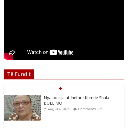
Të Fundit
Nga poetja atdhetare Kumrie Shala -
BOLL MO
Comments Off
August 6, 2026