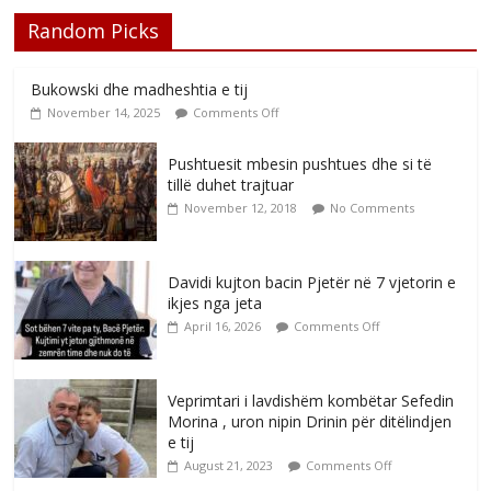
Random Picks
Bukowski dhe madheshtia e tij
November 14, 2025
Comments Off
Pushtuesit mbesin pushtues dhe si të
tillë duhet trajtuar
November 12, 2018
No Comments
Davidi kujton bacin Pjetër në 7 vjetorin e
ikjes nga jeta
April 16, 2026
Comments Off
Veprimtari i lavdishëm kombëtar Sefedin
Morina , uron nipin Drinin për ditëlindjen
e tij
August 21, 2023
Comments Off