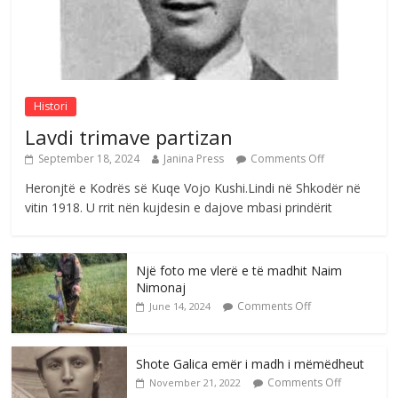
Postim me vlera nga artistja e mirëfilltë
Mimoza Gjoni
Comments Off
August 6, 2026
Histori
Lavdi trimave partizan
September 18, 2024
Janina Press
Comments Off
Heronjtë e Kodrës së Kuqe Vojo Kushi.Lindi në Shkodër në
vitin 1918. U rrit nën kujdesin e dajove mbasi prindërit
Një foto me vlerë e të madhit Naim
Nimonaj
Comments Off
June 14, 2024
Shote Galica emër i madh i mëmëdheut
Comments Off
November 21, 2022