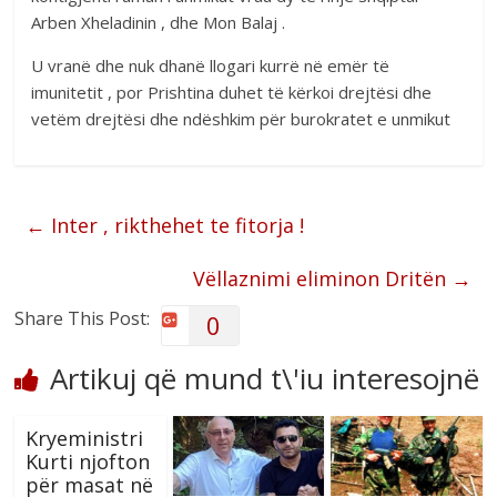
Arben Xheladinin , dhe Mon Balaj .
U vranë dhe nuk dhanë llogari kurrë në emër të
imunitetit , por Prishtina duhet të kërkoi drejtësi dhe
vetëm drejtësi dhe ndëshkim për burokratet e unmikut
←
Inter , rikthehet te fitorja !
Vëllaznimi eliminon Dritën
→
Share This Post:
0
Artikuj që mund t\'iu interesojnë
Kryeministri
Kurti njofton
për masat në