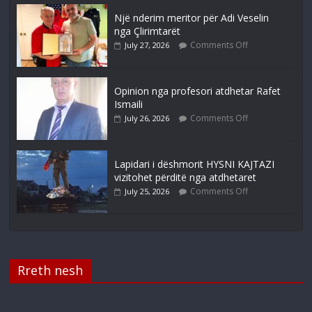
Një nderim meritor për Adi Veselin
nga Çlirimtarët
Comments Off
July 27, 2026
Opinion nga profesori atdhetar Rafet
Ismaili
Comments Off
July 26, 2026
Lapidari i dëshmorit HYSNI KAJTAZI
vizitohet përditë nga atdhetaret
Comments Off
July 25, 2026
Rreth nesh