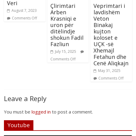
Veri
Çlirimtari
Veprimtari i
August 7, 2023
Arben
lavdishëm
Krasniqi e
Veton
Comments Off
uron për
Binakaj
ditëlindje
kujton
shokun Fadil
koloset e
Fazliun
UÇK -së
Xhemajl
July 15, 2025
Fetahun dhe
Comments Off
Cenë Aliqkajn
May 31, 2025
Comments Off
Leave a Reply
You must be
logged in
to post a comment.
Youtube