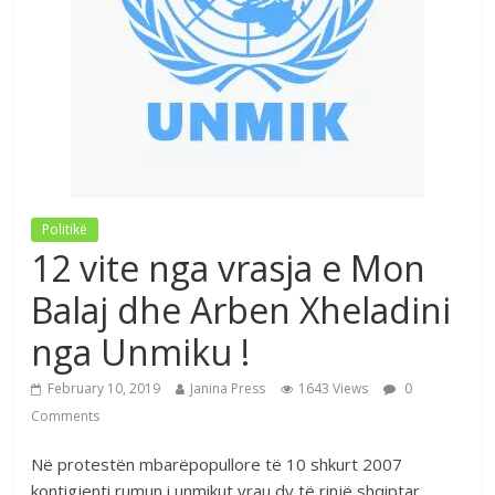
Politikë
12 vite nga vrasja e Mon
Balaj dhe Arben Xheladini
nga Unmiku !
February 10, 2019
Janina Press
1643 Views
0
Comments
Në protestën mbarëpopullore të 10 shkurt 2007
kontigjenti rumun i unmikut vrau dy të rinjë shqiptar