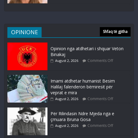
OPINIONE
Shfaq të gjitha
Opinion nga atdhetari i shquar Veton
Binakaj
Comments Off
August 2, 2026
Imami atdhetar humanist Besim
Halilaj falenderon bëmiresit për
veprat e mira
Comments Off
August 2, 2026
Për Rilindasin Ndre Mjeda nga e
çmuara Bruna Gosa
Comments Off
August 2, 2026