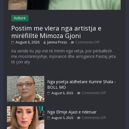
Kulturë
Postim me vlera nga artistja e
mirëfilltë Mimoza Gjoni
August 6, 2026
Janina Press
Comments Off
Ka vende ku jep më të mirën nga vetja, por përballesh
me mosmirënjohje, injorancë dhe arrogancë.Pastaj jeta
të çon aty
Nga poetja atdhetare Kumrie Shala -
BOLL MO
Comments Off
August 6, 2026
Nga Elmije Ajazi e nderuar
Comments Off
August 5, 2026