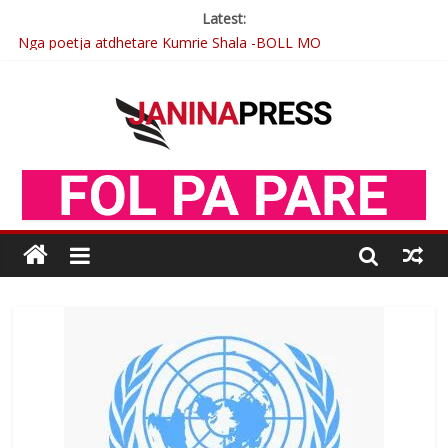
Latest:
Nga poetja atdhetare Kumrie Shala -BOLL MO
Nga Elmije Ajazi e nderuar
Brahim Çekaj njē veprimtar i respektuar i çeshtjës kombëtare
Çlirimtari Mentor Mushkolaj nderohet me mirenjohje nga
Xhevdet Qeriqi Dega e invalidëve në Fushë Kosovë
Postim me vlera nga artistja e mirëfilltë Mimoza Gjoni