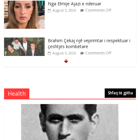
Nga Elmije Ajazi e nderuar
Comments Off
August 5, 2026
Brahim Çekaj njē veprimtar i respektuar i
çeshtjës kombëtare
Comments Off
August 5, 2026
Çlirimtari Mentor Mushkolaj nderohet
me mirenjohje nga Xhevdet Qeriqi Dega
e invalidëve në Fushë Kosovë
Health
Shfaq të gjitha
Comments Off
August 4, 2026
Çlirimtari Agron Gërvalla me takime pune
në atdhe të shoqerisë Levizja
Comments Off
August 3, 2026