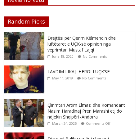
Random Picks
Drejtësi për Qerim Këlmendin dhe
luftëtaret e UÇK-së opinion nga
veprimtari Mustaf Lajqi
June 18, 2020
No Comments
LAVDIM LIKAJ -HEROI I UÇK’SË
May 11, 2019
No Comments
Çlirimtari Artim Elmazi dhe Komandant
Nasim Haradinaj Pren Marashi etj do
ndjekin Shqipëri -Andorra
March 24, 2025
Comments Off
Diamant Salihu emër i shquar i