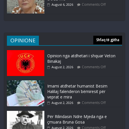
Comments Off
August 6, 2026
OPINIONE
Shfaq të gjitha
Opinion nga atdhetari i shquar Veton
Binakaj
Comments Off
August 2, 2026
Imami atdhetar humanist Besim
Halilaj falenderon bëmiresit për
veprat e mira
Comments Off
August 2, 2026
Për Rilindasin Ndre Mjeda nga e
çmuara Bruna Gosa
Comments Off
August 2, 2026