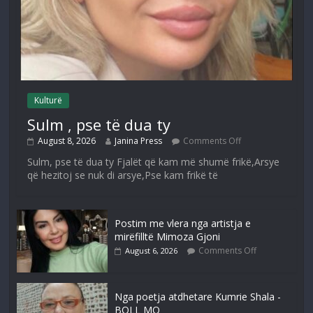
Kulturë
Sulm , pse të dua ty
August 8, 2026
Janina Press
Comments Off
Sulm, pse të dua ty Fjalët që kam më shumë frikë,Arsye
që hezitoj se nuk di arsye,Pse kam frikë të
Postim me vlera nga artistja e
mirëfilltë Mimoza Gjoni
Comments Off
August 6, 2026
Nga poetja atdhetare Kumrie Shala -
BOLL MO