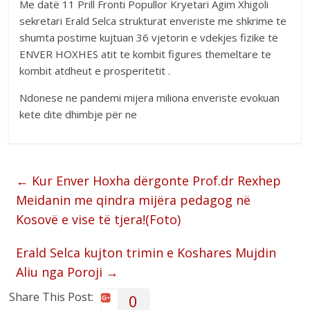
Me datë 11 Prill Fronti Popullor Kryetari Agim Xhigoli
sekretari Erald Selca strukturat enveriste me shkrime te
shumta postime kujtuan 36 vjetorin e vdekjes fizike të
ENVER HOXHES atit te kombit figures themeltare te
kombit atdheut e prosperitetit .
Ndonese ne pandemi mijera miliona enveriste evokuan
kete dite dhimbje për ne
←
Kur Enver Hoxha dërgonte Prof.dr Rexhep
Meidanin me qindra mijëra pedagog në
Kosovë e vise të tjera!(Foto)
Erald Selca kujton trimin e Koshares Mujdin
Aliu nga Poroji
→
Share This Post:
0