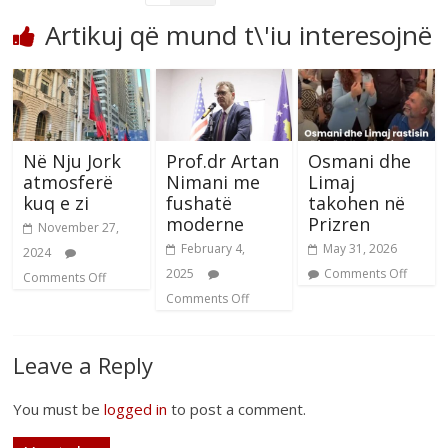
Artikuj që mund t\'iu interesojnë
Në Nju Jork
Prof.dr Artan
Osmani dhe
atmosferë
Nimani me
Limaj
kuq e zi
fushatë
takohen në
moderne
Prizren
November 27,
February 4,
May 31, 2026
2024
2025
Comments Off
Comments Off
Comments Off
Leave a Reply
You must be
logged in
to post a comment.