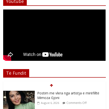
Youtube
Të Fundit
Postim me vlera nga artistja e mirëfilltë
Mimoza Gjoni
Comments Off
August 6, 2026