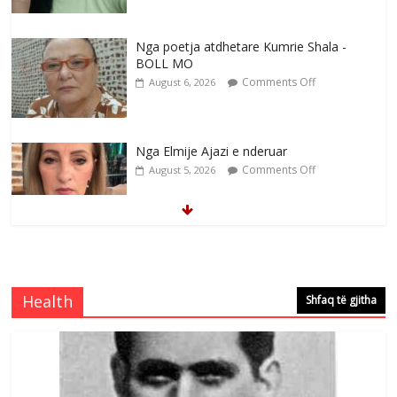
Nga poetja atdhetare Kumrie Shala -
BOLL MO
Comments Off
August 6, 2026
Nga Elmije Ajazi e nderuar
Comments Off
August 5, 2026
Brahim Çekaj njē veprimtar i respektuar i
çeshtjës kombëtare
Comments Off
August 5, 2026
Health
Shfaq të gjitha
Çlirimtari Mentor Mushkolaj nderohet
me mirenjohje nga Xhevdet Qeriqi Dega
e invalidëve në Fushë Kosovë