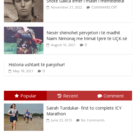
Shote Galica emër i madh i mëmëdheut
Comments Off
November 21, 2022
Nesër shënohet përvjetori i të madhit
Naim Nimonaj me trimat tjerë të UÇK-së
0
August 10, 2021
Historia ushtarit të panjohur!
0
May 18, 2021
Popular
Recent
Comment
Sairah Tundukar- first to complete ICY
Marathon
June 23, 2015
No Comments