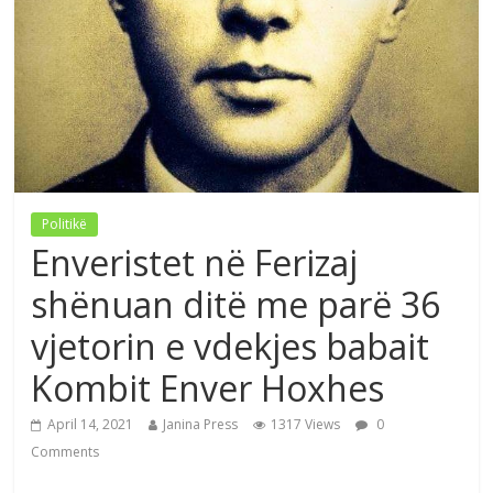
Politikë
Enveristet në Ferizaj
shënuan ditë me parë 36
vjetorin e vdekjes babait
Kombit Enver Hoxhes
April 14, 2021
Janina Press
1317 Views
0
Comments