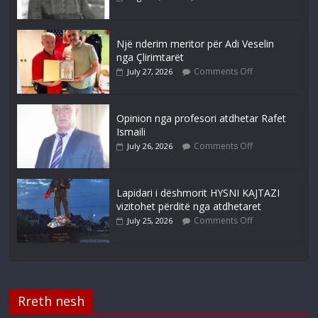
Një nderim meritor për Adi Veselin
nga Çlirimtarët
Comments Off
July 27, 2026
Opinion nga profesori atdhetar Rafet
Ismaili
Comments Off
July 26, 2026
Lapidari i dëshmorit HYSNI KAJTAZI
vizitohet përditë nga atdhetaret
Comments Off
July 25, 2026
Rreth nesh