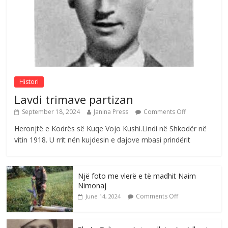
Comments Off
August 4, 2026
Sulm , pse të dua ty
Comments Off
August 8, 2026
Histori
Lavdi trimave partizan
September 18, 2024
Janina Press
Comments Off
Heronjtë e Kodrës së Kuqe Vojo Kushi.Lindi në Shkodër në
vitin 1918. U rrit nën kujdesin e dajove mbasi prindërit
Një foto me vlerë e të madhit Naim
Nimonaj
Comments Off
June 14, 2024