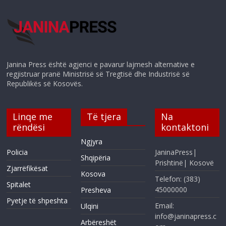
Janina Press është agjenci e pavarur lajmesh alternative e
regjistruar pranë Ministrisë së Tregtisë dhe Industrisë së
Republikës së Kosovës.
Linqe me
Të tjera
Na
rëndësi
kontaktoni
Ngjyra
Policia
JaninaPress|
Shqipëria
Prishtinë| Kosovë
Zjarrëfikësat
Kosova
Telefon: (383)
Spitalet
45000000
Presheva
Pyetje të shpeshta
Email:
Ulqini
info@janinapress.c
Arbëreshët