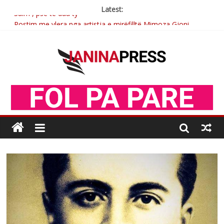
Latest:
Sulm , pse të dua ty
Postim me vlera nga artistja e mirëfilltë Mimoza Gjoni
Nga poetja atdhetare Kumrie Shala -BOLL MO
Nga Elmije Ajazi e nderuar
Brahim Çekaj njē veprimtar i respektuar i çeshtjës kombëtare