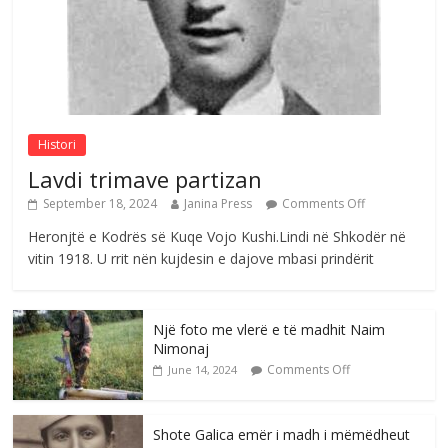
Nga Elmije Ajazi e nderuar
Comments Off
August 5, 2026
Histori
Lavdi trimave partizan
September 18, 2024
Janina Press
Comments Off
Heronjtë e Kodrës së Kuqe Vojo Kushi.Lindi në Shkodër në
vitin 1918. U rrit nën kujdesin e dajove mbasi prindërit
Një foto me vlerë e të madhit Naim
Nimonaj
Comments Off
June 14, 2024
Shote Galica emër i madh i mëmëdheut