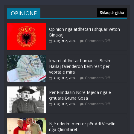
OPINIONE
Shfaq të gjitha
Opinion nga atdhetari i shquar Veton
Binakaj
Comments Off
August 2, 2026
Imami atdhetar humanist Besim
Halilaj falenderon bëmiresit për
veprat e mira
Comments Off
August 2, 2026
Për Rilindasin Ndre Mjeda nga e
çmuara Bruna Gosa
Comments Off
August 2, 2026
Një nderim meritor për Adi Veselin
nga Çlirimtarët