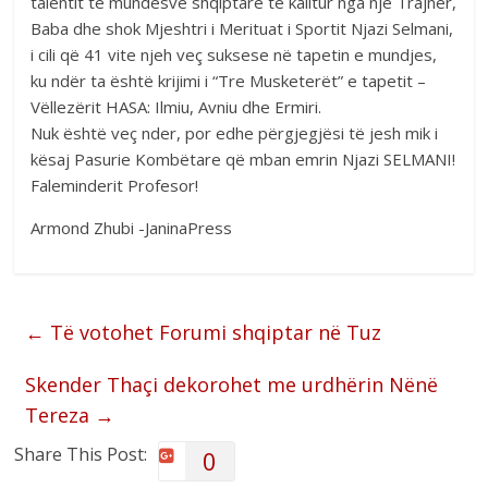
talentit të mundësve shqiptarë të kalitur nga një Trajner,
Baba dhe shok Mjeshtri i Merituat i Sportit Njazi Selmani,
i cili që 41 vite njeh veç suksese në tapetin e mundjes,
ku ndër ta është krijimi i “Tre Musketerët” e tapetit –
Vëllezërit HASA: Ilmiu, Avniu dhe Ermiri.
Nuk është veç nder, por edhe përgjegjësi të jesh mik i
kësaj Pasurie Kombëtare që mban emrin Njazi SELMANI!
Faleminderit Profesor!
Armond Zhubi -JaninaPress
←
Të votohet Forumi shqiptar në Tuz
Skender Thaçi dekorohet me urdhërin Nënë
Tereza
→
Share This Post:
0