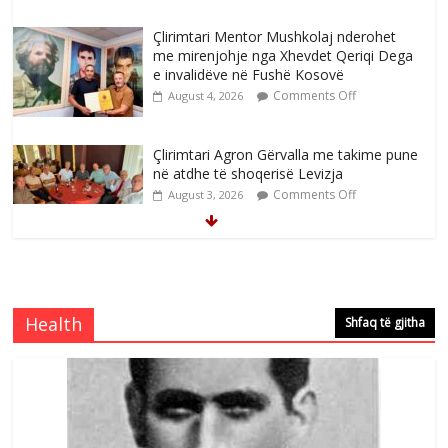
Çlirimtari Mentor Mushkolaj nderohet
me mirenjohje nga Xhevdet Qeriqi Dega
e invalidëve në Fushë Kosovë
Comments Off
August 4, 2026
Çlirimtari Agron Gërvalla me takime pune
në atdhe të shoqerisë Levizja
Comments Off
August 3, 2026
Mimoza Gjoni artiste e mirëfilltë e
këngës shqiptare
Comments Off
August 3, 2026
Health
Shfaq të gjitha
S’mbaj inat me asnjëri -Ganimete Jakupi
poete e respektuar
Comments Off
August 3, 2026