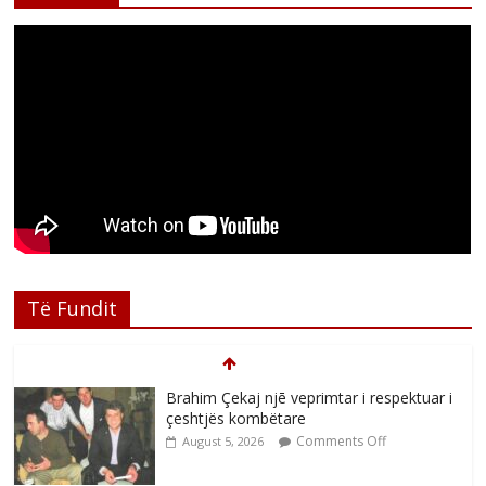
Të Fundit
Brahim Çekaj njē veprimtar i respektuar i
çeshtjës kombëtare
Comments Off
August 5, 2026