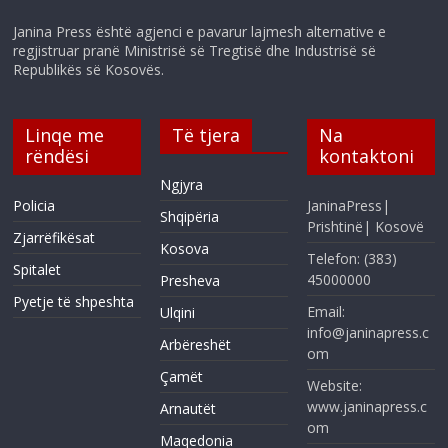
Janina Press është agjenci e pavarur lajmesh alternative e
regjistruar pranë Ministrisë së Tregtisë dhe Industrisë së
Republikës së Kosovës.
Linqe me
Të tjera
Na
rëndësi
kontaktoni
Ngjyra
Policia
JaninaPress|
Shqipëria
Prishtinë| Kosovë
Zjarrëfikësat
Kosova
Telefon: (383)
Spitalet
45000000
Presheva
Pyetje të shpeshta
Email:
Ulqini
info@janinapress.c
Arbëreshët
om
Çamët
Website:
www.janinapress.c
Arnautët
om
Maqedonia