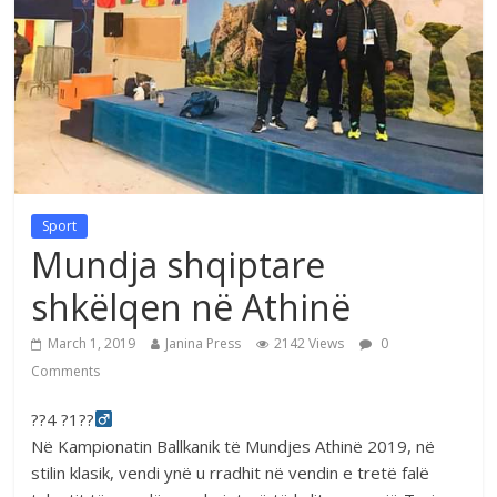
Sport
Mundja shqiptare
shkëlqen në Athinë
March 1, 2019
Janina Press
2142 Views
0
Comments
??4 ?1??‍
Në Kampionatin Ballkanik të Mundjes Athinë 2019, në
stilin klasik, vendi ynë u rradhit në vendin e tretë falë