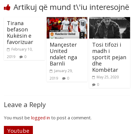
Artikuj që mund t\'iu interesojnë
Tirana
befason
Kukësin e
favorizuar
Mançester
Tosi tifozi i
February 10,
United
madh i
ndalet nga
sportit pejan
2019
0
Barnli
dhe
Kombëtar
January 29,
May 25, 2020
2019
0
0
Leave a Reply
You must be
logged in
to post a comment.
Youtube