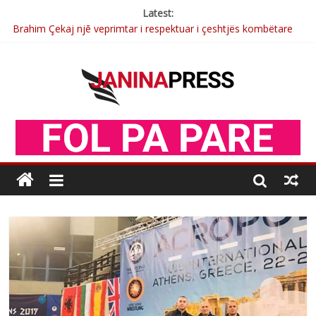
Latest:
Brahim Çekaj njē veprimtar i respektuar i çeshtjës kombëtare
Çlirimtari Mentor Mushkolaj nderohet me mirenjohje nga
Xhevdet Qeriqi Dega e invalidëve në Fushë Kosovë
Çlirimtari Agron Gërvalla me takime pune në atdhe të shoqerisë
Levizja
Mimoza Gjoni artiste e mirëfilltë e këngës shqiptare
Nga Elmije Ajazi e nderuar