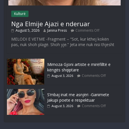
Kulturë
Nga Elmije Ajazi e nderuar
August 5, 2026
Janina Press
Comments Off
MELODI E VETME -Fragment – “Sot, kur kthej kokën
pas, nuk shoh plagë. Shoh yje.” Jeta ime nuk nisi thjesht
Mimoza Gjoni artiste e mirëfilltë e
këngës shqiptare
Comments Off
August 3, 2026
S’mbaj inat me asnjëri -Ganimete
Jakupi poete e respektuar
Comments Off
August 3, 2026