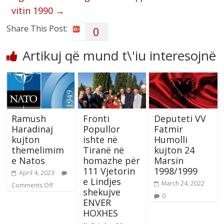
vitin 1990
→
Share This Post:
0
Artikuj që mund t\'iu interesojnë
Ramush
Fronti
Deputeti VV
Haradinaj
Popullor
Fatmir
kujton
ishte në
Humolli
themelimim
Tiranë në
kujton 24
e Natos
homazhe për
Marsin
111 Vjetorin
1998/1999
April 4, 2023
e Lindjes
March 24, 2022
Comments Off
shekujve
0
ENVER
HOXHES