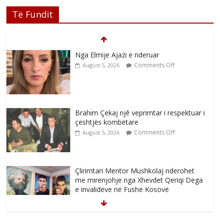
Të Fundit
Nga Elmije Ajazi e nderuar
Comments Off
August 5, 2026
Brahim Çekaj njē veprimtar i respektuar i
çeshtjës kombëtare
Comments Off
August 5, 2026
Çlirimtari Mentor Mushkolaj nderohet
me mirenjohje nga Xhevdet Qeriqi Dega
e invalidëve në Fushë Kosovë
Comments Off
August 4, 2026