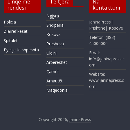
Linqe me
Të tjera
Na
rëndësi
kontaktoni
Ngjyra
Policia
JaninaPress|
Shqipëria
Prishtinë| Kosovë
Zjarrëfikësat
Kosova
Telefon: (383)
Spitalet
45000000
Presheva
Pyetje të shpeshta
Email:
Ulqini
info@janinapress.c
Arbëreshët
om
Çamët
Website:
www.janinapress.c
Arnautët
om
Maqedonia
Copyright 2026,
JaninaPress