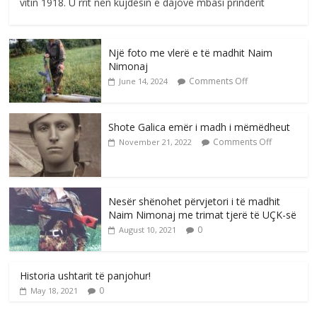
vitin 1918. U rrit nën kujdesin e dajove mbasi prindërit
Një foto me vlerë e të madhit Naim
Nimonaj
Comments Off
June 14, 2024
Shote Galica emër i madh i mëmëdheut
Comments Off
November 21, 2022
Nesër shënohet përvjetori i të madhit
Naim Nimonaj me trimat tjerë të UÇK-së
0
August 10, 2021
Historia ushtarit të panjohur!
0
May 18, 2021