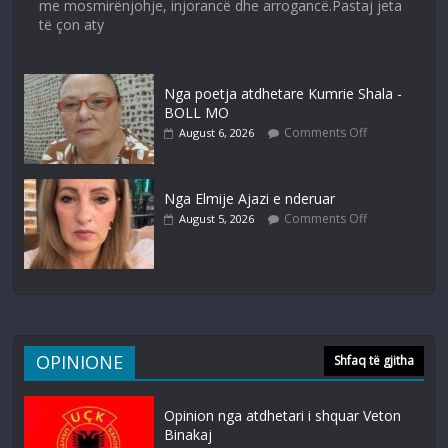
me mosmirënjohje, injorancë dhe arrogancë.Pastaj jeta
të çon aty
Nga poetja atdhetare Kumrie Shala -
BOLL MO
Comments Off
August 6, 2026
Nga Elmije Ajazi e nderuar
Comments Off
August 5, 2026
OPINIONE
Shfaq të gjitha
Opinion nga atdhetari i shquar Veton
Binakaj