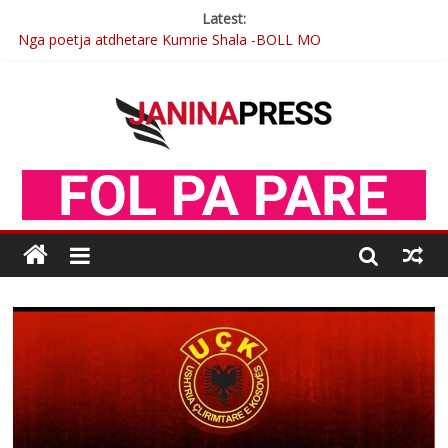
Latest:
Nga poetja atdhetare Kumrie Shala -BOLL MO
Nga Elmije Ajazi e nderuar
Brahim Çekaj njē veprimtar i respektuar i çeshtjës kombëtare
Çlirimtari Mentor Mushkolaj nderohet me mirenjohje nga
Xhevdet Qeriqi Dega e invalidëve në Fushë Kosovë
Postim me vlera nga artistja e mirëfilltë Mimoza Gjoni