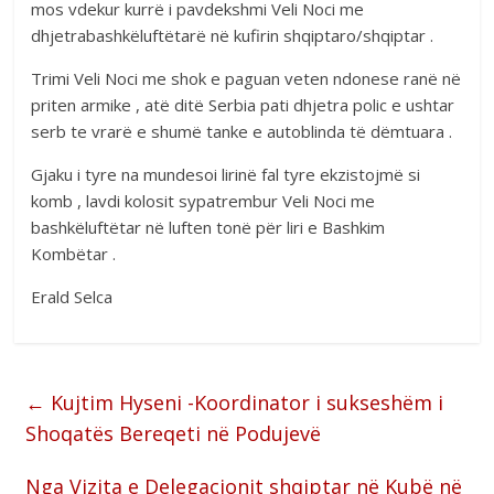
mos vdekur kurrë i pavdekshmi Veli Noci me
dhjetrabashkëluftëtarë në kufirin shqiptaro/shqiptar .
Trimi Veli Noci me shok e paguan veten ndonese ranë në
priten armike , atë ditë Serbia pati dhjetra polic e ushtar
serb te vrarë e shumë tanke e autoblinda të dëmtuara .
Gjaku i tyre na mundesoi lirinë fal tyre ekzistojmë si
komb , lavdi kolosit sypatrembur Veli Noci me
bashkëluftëtar në luften tonë për liri e Bashkim
Kombëtar .
Erald Selca
←
Kujtim Hyseni -Koordinator i sukseshëm i
Shoqatës Bereqeti në Podujevë
Nga Vizita e Delegacionit shqiptar në Kubë në