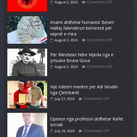
Comments Off
August 2, 2026
Imami atdhetar humanist Besim
Halilaj falenderon bëmiresit për
veprat e mira
Comments Off
August 2, 2026
Për Rilindasin Ndre Mjeda nga e
çmuara Bruna Gosa
Comments Off
August 2, 2026
Një nderim meritor për Adi Veselin
nga Çlirimtarët
Comments Off
July 27, 2026
Opinion nga profesori atdhetar Rafet
Ismaili
Comments Off
July 26, 2026