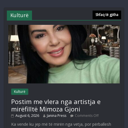
Kulturë
Shfaq të gjitha
Kulturë
Postim me vlera nga artistja e
mirëfilltë Mimoza Gjoni
August 6, 2026
Janina Press
Comments Off
Ka vende ku jep më të mirën nga vetja, por përballesh