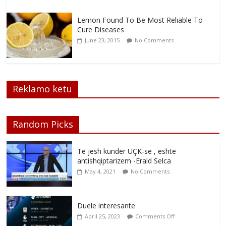
Lemon Found To Be Most Reliable To
Cure Diseases
June 23, 2015
No Comments
Reklamo këtu
Random Picks
Të jesh kundër UÇK-së , është
antishqiptarizem -Erald Selca
May 4, 2021
No Comments
Duele interesante
April 25, 2023
Comments Off