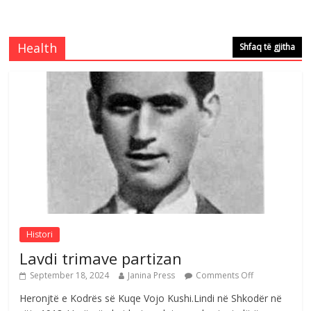
Çlirimtari Agron Gërvalla me takime pune
në atdhe të shoqerisë Levizja
Comments Off
August 3, 2026
Health
Shfaq të gjitha
Postim me vlera nga artistja e mirëfilltë
Mimoza Gjoni
Comments Off
August 6, 2026
Nga poetja atdhetare Kumrie Shala -
BOLL MO
Comments Off
August 6, 2026
Histori
Lavdi trimave partizan
September 18, 2024
Janina Press
Comments Off
Heronjtë e Kodrës së Kuqe Vojo Kushi.Lindi në Shkodër në