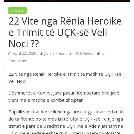
Politikë
22 Vite nga Rënia Heroike
e Trimit të UÇK-së Veli
Noci ??
April 22, 2020
Janina Press
4616 Views
0
Comments
22 Vite nga Rënia Heroike e Trimit të madh të UÇK -së
Veli Noci
Dëshmorët e Kombit janë pasuri Kombëtare dhe janë
vlera më e madhe e kombit shqiptar
Populli shqiptar kurrë lirinë nga armiku gjakatar serb nuk
do ta fitonte po te mos ishte lufta e UÇK -së , e nje nga
trimat e parë që u radhit në UÇK -në e Adem Jasharit në
UÇK -në e lavdisë është trimi i madh i paepur kolosi Veli