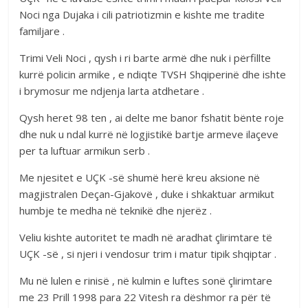
Noci nga Dujaka i cili patriotizmin e kishte me tradite
familjare .
Trimi Veli Noci , qysh i ri barte armë dhe nuk i përfillte
kurrë policin armike , e ndiqte TVSH Shqiperinë dhe ishte
i brymosur me ndjenja larta atdhetare .
Qysh heret 98 ten , ai delte me banor fshatit bënte roje
dhe nuk u ndal kurrë në logjistikë bartje armeve ilaçeve
per ta luftuar armikun serb .
Me njesitet e UÇK -së shumë herë kreu aksione në
magjistralen Deçan-Gjakovë , duke i shkaktuar armikut
humbje te medha në teknikë dhe njerëz .
Veliu kishte autoritet te madh në aradhat çlirimtare të
UÇK -së , si njeri i vendosur trim i matur tipik shqiptar .
Mu në lulen e rinisë , në kulmin e luftes sonë çlirimtare
me 23 Prill 1998 para 22 Vitesh ra dëshmor ra për të